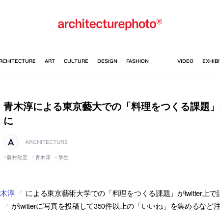
青木淳による東京藝大での「料理をつくる課題」がtw
に
ARCHITECTURE
藤村龍至
青木淳
学生
青木淳
による東京藝術大学での「料理をつくる課題」がtwitter
至
がtwitterに写真を投稿して350件以上の「いいね」を集めるな