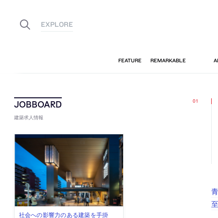
建築求人情報
古民家を軸に全国で“価値循環の仕組
リノベる株式会社が、設計パートナ
社会への影響力のある建築を手掛
代官山を拠点に活動する「梅澤竜也 /
住宅や共同住宅などを手掛け、“合理