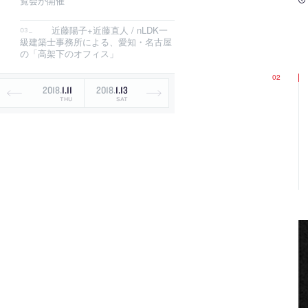
覧会が開催
近藤陽子+近藤直人 / nLDK一
級建築士事務所による、愛知・名古屋
の「高架下のオフィス」
2018
.
1
.
11
2018
.
1
.
13
THU
SAT