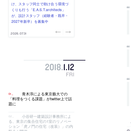
み”を作り、リモートワーク主体の働
ー (業務委託) を募集中
け、スタッフ同士で助け合う環境づ
ALA INC.」が、設計スタッフ・アル
的でシンプルなデザイン”を志向する
き方を実践する「株式会社つぎと」
くりも行う「E.A.S.T.architects」
バイト・事務職を募集中
「PANDA：山本浩三建築設計事務
が、設計スタッフ（経験者・既卒）
が、設計スタッフ（経験者・既卒・
所」が、設計スタッフ（経験者・既
を募集中
2027年新卒）を募集中
卒・2027年新卒）を募集中
2026.08.03
2026.08.03
2026.07.31
2026.07.30
2026.07.29
2018
.
1
.
12
FRI
青木淳による東京藝大での
「料理をつくる課題」がtwitter上で話
題に
小谷研一建築設計事務所によ
る、東京の集合住宅の1室のリノベー
ション「虎ノ門の住宅（改装）」の内