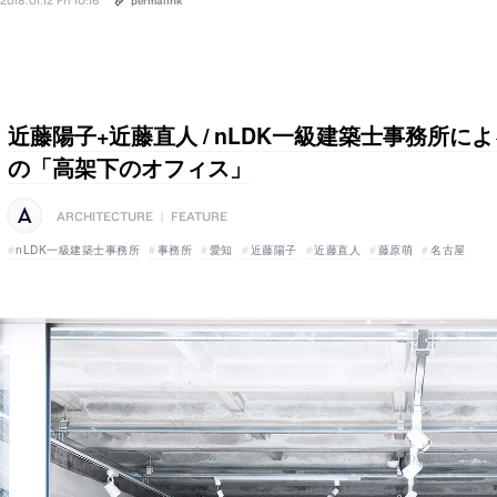
2018.01.12 Fri 10:16
permalink
近藤陽子+近藤直人 / nLDK一級建築士事務所に
の「高架下のオフィス」
ARCHITECTURE
|
FEATURE
nLDK一級建築士事務所
事務所
愛知
近藤陽子
近藤直人
藤原萌
名古屋