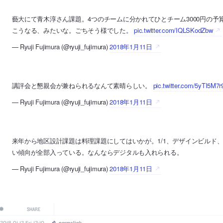
藝大にて青木淳さん課題。4つのチームに分かれてひとチーム3000円の予
こうなる、みたいな。ごちそう様でした。
pic.twitter.com/IQLSKodZbw
— Ryuji Fujimura (@ryuji_fujimura)
2018年1月11日
講評会と懇親会が兼ねられるなんて素晴らしい。
pic.twitter.com/5yTI5M7r
— Ryuji Fujimura (@ryuji_fujimura)
2018年1月11日
来年から地区設計課題は料理課題にしてはいかが。1/1、デザインビルド
い傾向が全部入っている。なんならデジタルも入れられる。
— Ryuji Fujimura (@ryuji_fujimura)
2018年1月11日
SHARE
2018.01.12 Fri 12:10
permalink