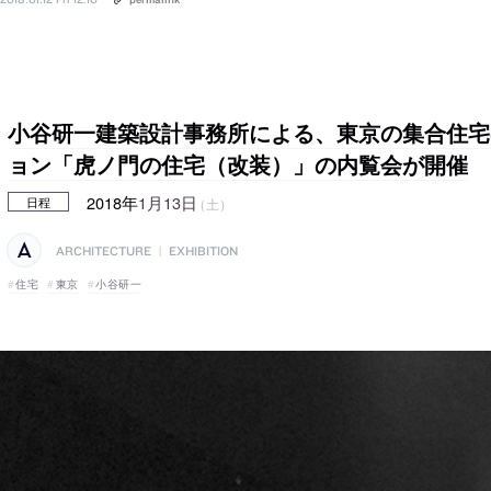
小谷研一建築設計事務所による、東京の集合住宅
ョン「虎ノ門の住宅（改装）」の内覧会が開催
2018年
1月13日
（土）
日程
ARCHITECTURE
|
EXHIBITION
住宅
東京
小谷研一