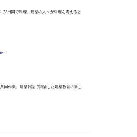
算で2日間で料理。建築の人々が料理を考えると
9v
、共同作業。建築雑誌で議論した建築教育の新し