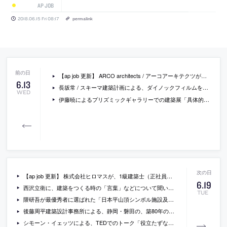
AP JOB
2018.06.15 Fri 08:17
permalink
【ap job 更新】 ARCO architects / アーコアーキテクツが、新規のスタッフを募集中
6
.
13
長坂常 / スキーマ建築計画による、ダイノックフィルムを使用して制作したモビールの動画
WED
伊藤暁によるプリズミックギャラリーでの建築展「具体的な建築」の会場写真とレビュー
【ap job 更新】 株式会社ヒロマスが、1級建築士（正社員）を募集中
6
.
19
西沢立衛に、建築をつくる時の「言葉」などについて聞いているインタビュー
TUE
隈研吾が最優秀者に選ばれた「日本平山頂シンボル施設及び展望回廊」が、愛称を募集中
後藤周平建築設計事務所による、静岡・磐田の、築80年の木造建築をビアバー兼ヘアサロンに改修した「TYU」
シモーン・イェッツによる、TEDでのトーク「役立たずなものをつくる理由」の動画（日本語字幕付）