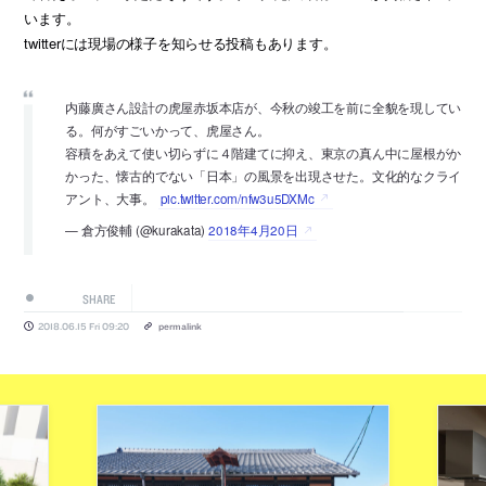
います。
twitterには現場の様子を知らせる投稿もあります。
内藤廣さん設計の虎屋赤坂本店が、今秋の竣工を前に全貌を現してい
る。何がすごいかって、虎屋さん。
容積をあえて使い切らずに４階建てに抑え、東京の真ん中に屋根がか
かった、懐古的でない「日本」の風景を出現させた。文化的なクライ
アント、大事。
pic.twitter.com/nfw3u5DXMc
— 倉方俊輔 (@kurakata)
2018年4月20日
SHARE
2018.06.15 Fri 09:20
permalink