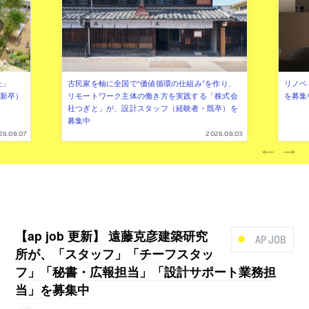
社」
古民家を軸に全国で“価値循環の仕組み”を作り、
リノベ
年新卒）
リモートワーク主体の働き方を実践する「株式会
を募集
社つぎと」が、設計スタッフ（経験者・既卒）を
募集中
26.08.07
2026.08.03
【ap job 更新】 遠藤克彦建築研究
AP JOB
所が、「スタッフ」「チーフスタッ
フ」「秘書・広報担当」「設計サポート業務担
当」を募集中