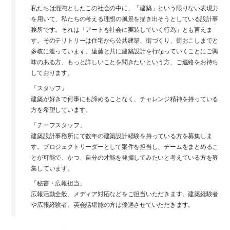
私たちは混沌としたこの社会の中に、「建築」という限りない表現力
を用いて、私たちの考える理想の風景を描き出そうとしている設計事
務所です。それは「アートを社会に実装していく行為」とも言えま
す。そのテリトリーは住宅から公共建築、街づくり、街おこしまでと
多岐に渡っています。遠藤と共に建築設計を行なっていくことにご興
味のある方、もっと詳しいことを聞きたいという方、ご連絡をお待ち
しております。
「スタッフ」
建築が好きで何事にも諦めることなく、チャレンジ精神を持っている
方を希望しています。
「チーフスタッフ」
建築設計事務所にて数年の建築設計経験を持っている方を募集しま
す。プロジェクトリーダーとして案件を担当し、チームをまとめるこ
とが可能で、かつ、自分の才能を発揮してみたいと考えている方を募
集しています。
「秘書・広報担当」
広報活動全般、メディア対応などをご担当いただきます。建築経験者
や広報経験者、英会話堪能の方は優遇させていただきます。