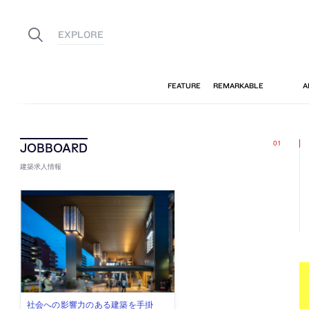
建築求人情報
古民家を軸に全国で“価値循環の仕組
リノベる株式会社が、設計パートナ
社会への影響力のある建築を手掛
代官山を拠点に活動する「梅澤竜也 /
住宅や共同住宅などを手掛け、“合理