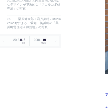
見た図式の明確さと内部空間の柔らか
なデザインが印象的な「スコルコボ研
究所」の写真
栗原健太郎＋岩月美穂 / studio
velocityによる、愛知・美浜町の「美
浜町営住宅河和団地」の写真
2018
.
11
.
16
2018
.
11
.
19
FRI
MON