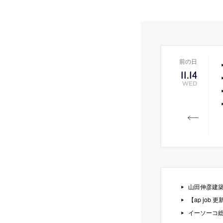
11
.
14
WED
山田伸彦建
【ap jo
イーソーコ総