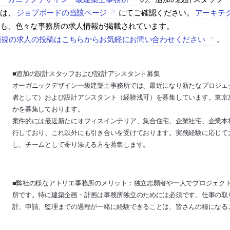
くは、
ジョブボードの当該ページ
にてご確認ください。
アーキテ
にも、色々な事務所の求人情報が掲載されています。
新規の求人の投稿はこちらからお気軽にお問い合わせください
。
■追加の設計スタッフおよび設計アシスタント募集
オーガニックデザイン一級建築士事務所では、最近になり新たなプロジェ
者として）および設計アシスタント（経験浅可）を募集しています。東京
かを募集しております。
案件的には最近新たにオフィスインテリア、集合住宅、企業社宅、企業本
行しており、これ以外にも引き合いを受けております。実務経験に応じて
し、チームとして寄り添える方を募集します。
■弊社の様なアトリエ事務所のメリット：独立志願者や一人でプロジェク
所です。特に建築企画・計画は事務所独立のためには必須です。仕事の取
計、申請、監理までの過程が一緒に経験できることは、皆さんの糧になる