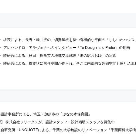
坂茂による、長野・軽井沢の、切妻屋根を持つ有機的な平面の「ししいわハウス
アレハンドロ・アラヴェナへのインタビュー「To Design is to Prefer」の動画
隈研吾による、秋田・鹿角市の地域交流施設「湯の駅おおゆ」の写真
隈研吾による、螺旋状に居住空間が作られ、そこに内部的な外部空間も盛り込まれた
築設計事務所による、埼玉・加須市の「ぶなの木保育園」
b 更新】 株式会社フリークスが、設計スタッフ・設計補助スタッフを募集中
合研究所＋UNQUOTEによる、千葉の大学施設のリノベーション「千葉商科大学 