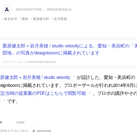
ARCHITECTURE
|
REMARKABLE
集合住宅
愛知
栗原健太郎
岩月美穂
栗原健太郎＋岩月美穂 / studio velocityによる、愛知・美浜町
団地」の写真がdesignboomに掲載されています
www.designboom.com
原健太郎＋岩月美穂 / studio velocity
が設計した、愛知・美浜町の
esignboomに掲載されています。プロポーザールが行われ2014
選定当時の提案書のPDFはこちらで閲覧可能
。プロポの講評やそ
能
です。
SHARE
2018.11.17 Sat 09:13
permalink