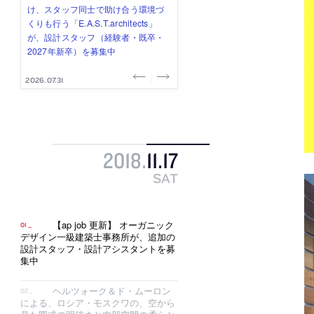
み”を作り、リモートワーク主体の働
ー (業務委託) を募集中
け、スタッフ同士で助け合う環境づ
ALA INC.」が、設計スタッフ・アル
的でシンプルなデザイン”を志向する
き方を実践する「株式会社つぎと」
くりも行う「E.A.S.T.architects」
バイト・事務職を募集中
「PANDA：山本浩三建築設計事務
が、設計スタッフ（経験者・既卒）
が、設計スタッフ（経験者・既卒・
所」が、設計スタッフ（経験者・既
を募集中
2027年新卒）を募集中
卒・2027年新卒）を募集中
2026.08.03
2026.08.03
2026.07.31
2026.07.30
2026.07.29
2018
.
11
.
17
SAT
【ap job 更新】 オーガニック
デザイン一級建築士事務所が、追加の
設計スタッフ・設計アシスタントを募
集中
ヘルツォーク＆ド・ムーロン
による、ロシア・モスクワの、空から