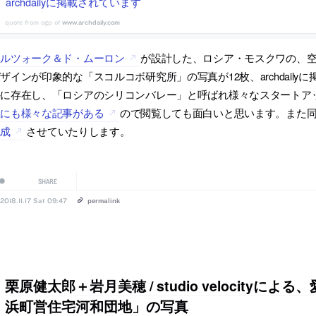
archdailyに掲載されています
www.archdaily.com
ヘルツォーク＆ド・ムーロン
が設計した、ロシア・モスクワの、
ザインが印象的な「スコルコボ研究所」の写真が12枚、archdail
外に存在し、「ロシアのシリコンバレー」と呼ばれ様々なスタートア
上にも様々な記事がある
ので閲覧しても面白いと思います。また
完成
させていたりします。
SHARE
2018.11.17 Sat 09:47
permalink
栗原健太郎＋岩月美穂 / studio velocityに
浜町営住宅河和団地」の写真