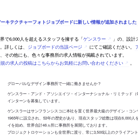
アーキテクチャーフォトジョブボードに新しい情報が追加されました
界で6,000人を超えるスタッフを擁する「
ゲンスラー
」の、設計
す。詳しくは、
ジョブボードの当該ページ
にてご確認ください。
は、その他にも、色々な事務所の求人情報が掲載されています。
新規の求人の投稿はこちらからお気軽にお問い合わせください
。
グローバルなデザイン事務所で一緒に働きませんか？
ゲンスラー・アンド・アソシエイツ・インターナショナル・リミテッド（Ge
インターンを募集しています。
ゲンスラーはサンフランシスコに本社を置く世界最大級のデザイン・コン
1965年に設立され、53年の歴史があり、現在スタッフ総数は現在6,00
イを始め、世界合計46ヵ所に事務所を展開しております。
プロジェクトロケーションも全世界に渡り、常に3,500以上のクライアン