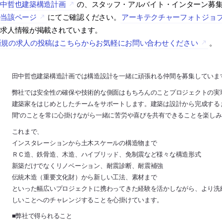
田中哲也建築構造計画
の、スタッフ・アルバイト・インターン募
の当該ページ
にてご確認ください。
アーキテクチャーフォトジョ
の求人情報が掲載されています。
新規の求人の投稿はこちらからお気軽にお問い合わせください
。
田中哲也建築構造計画では構造設計を一緒に頑張れる仲間を募集していま
弊社では安全性の確保や技術的な側面はもちろんのことプロジェクトの実
建築家をはじめとしたチームをサポートします。建築は設計から完成するま
間”のことを常に心掛けながら一緒に苦労や喜びを共有できることを楽し
これまで、
インスタレーションから土木スケールの構造物まで
ＲＣ造、鉄骨造、木造、ハイブリッド、免制震など様々な構造形式
新築だけでなくリノベーション、耐震診断、耐震補強
伝統木造（重要文化財）から新しい工法、素材まで
といった幅広いプロジェクトに携わってきた経験を活かしながら、より洗
しいことへのチャレンジすることを心掛けています。
■弊社で得られること