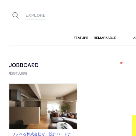
建築求人情報
古民家を軸に全国で“価値循環の仕組
リノベる株式会社が、設計パートナ
社会への影響力のある建築を手掛
代官山を拠点に活動する「梅澤竜也 /
住宅や共同住宅などを手掛け、“合理