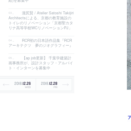
給)を募集中
瀧尻賢 / Atelier Satoshi Takijiri
Architectsによる、京都の教育施設の
トイレのリノベーション「京都聖カタ
リナ高等学校WCリノベーションPJ」
RCR初の日本語作品集『RCR
アーキテクツ 夢のジオグラフィー』
【ap job更新】 千葉学建築計
画事務所が、設計スタッフ・アルバイ
ト・インターンを募集中
2018
.
12
.
26
2018
.
12
.
28
WED
FRI