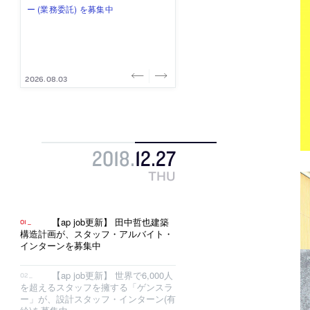
み”を作り、リモートワーク主体の働
ー (業務委託) を募集中
け、スタッフ同士で助け合う環境づ
ALA INC.」が、設計スタッフ・アル
的でシンプルなデザイン”を志向する
き方を実践する「株式会社つぎと」
くりも行う「E.A.S.T.architects」
バイト・事務職を募集中
「PANDA：山本浩三建築設計事務
が、設計スタッフ（経験者・既卒）
が、設計スタッフ（経験者・既卒・
所」が、設計スタッフ（経験者・既
を募集中
2027年新卒）を募集中
卒・2027年新卒）を募集中
2026.08.03
2026.08.03
2026.07.31
2026.07.30
2026.07.29
2018
.
12
.
27
THU
【ap job更新】 田中哲也建築
構造計画が、スタッフ・アルバイト・
インターンを募集中
【ap job更新】 世界で6,000人
を超えるスタッフを擁する「ゲンスラ
ー」が、設計スタッフ・インターン(有