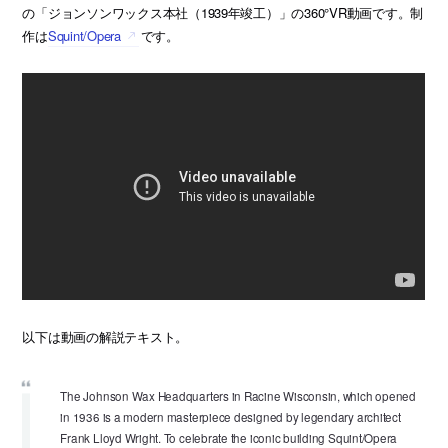
の「ジョンソンワックス本社（1939年竣工）」の360°VR動画です。制
作は
Squint/Opera
です。
以下は動画の解説テキスト。
The Johnson Wax Headquarters in Racine Wisconsin, which opened
in 1936 is a modern masterpiece designed by legendary architect
Frank Lloyd Wright. To celebrate the iconic building Squint/Opera