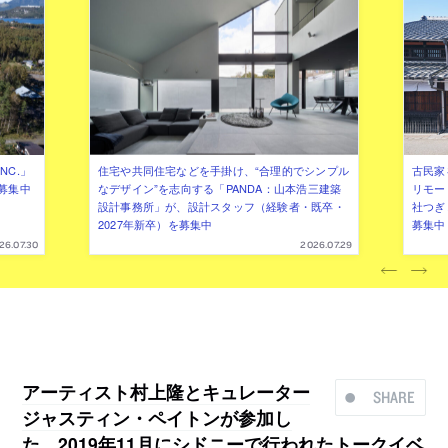
NC.」
住宅や共同住宅などを手掛け、“合理的でシンプル
古民家
募集中
なデザイン”を志向する「PANDA：山本浩三建築
リモー
設計事務所」が、設計スタッフ（経験者・既卒・
社つぎ
2027年新卒）を募集中
募集中
26.07.30
2026.07.29
アーティスト村上隆とキュレーター
SHARE
ジャスティン・ペイトンが参加し
た、2019年11月にシドニーで行われたトークイベ