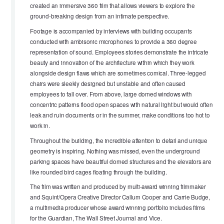
created an immersive 360 film that allows viewers to explore the
ground-breaking design from an intimate perspective.
Footage is accompanied by interviews with building occupants
conducted with ambisonic microphones to provide a 360 degree
representation of sound. Employees stories demonstrate the intricate
beauty and innovation of the architecture within which they work
alongside design flaws which are sometimes comical. Three-legged
chairs were sleekly designed but unstable and often caused
employees to fall over. From above, large domed windows with
concentric patterns flood open spaces with natural light but would often
leak and ruin documents or in the summer, make conditions too hot to
work in.
Throughout the building, the incredible attention to detail and unique
geometry is inspiring. Nothing was missed, even the underground
parking spaces have beautiful domed structures and the elevators are
like rounded bird cages floating through the building.
The film was written and produced by multi-award winning filmmaker
and Squint/Opera Creative Director Callum Cooper and Carrie Budge,
a multimedia producer whose award winning portfolio includes films
for the Guardian, The Wall Street Journal and Vice.