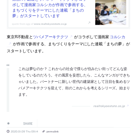
ボして漫画家コルシカが作画で参画する、
まちづくりをテーマにした連載「まちの
夢」がスタートしています
www.realtokyoestate.co.jp
東京R不動産と
ツバメアーキテクツ
がコラボして漫画家
コルシカ
が作画で参画する、まちづくりをテーマにした連載「まちの夢」が
スタートしています。
これは夢なのか？ これからの社会で僕らが住みたい街ってどんな姿
をしているのだろう。その風景を妄想したら、こんなマンガができち
ゃいました。パートナーに新しい世代の建築家として注目を集めるツ
バメアーキテクツを迎えて、街のこれからを考えるシリーズ。始まり
ます。
realtokyoestate.co.jp
SHARE
2020.01.09 Thu 09:14
permalink