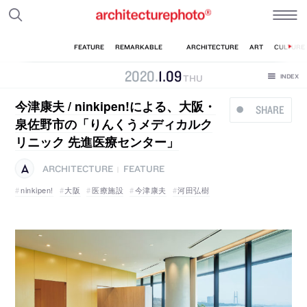
2020
.
1
.
09
THU
今津康夫 / ninkipen!による、大阪・
SHARE
泉佐野市の「りんくうメディカルク
リニック 先進医療センター」
ARCHITECTURE
FEATURE
|
ninkipen!
大阪
医療施設
今津康夫
河田弘樹