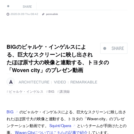
SHARE
2020.01.09 Thu 08:42
permalink
BIGのビャルケ・インゲルスによ
SHARE
る、巨大なスクリーンに映し出され
たほぼ原寸大の映像と連動する、トヨタの
「Woven city」のプレゼン動画
ARCHITECTURE
VIDEO
REMARKABLE
|
|
ビャルケ・インゲルス
BIG
講演録
BIG
のビャルケ・インゲルスによる、巨大なスクリーンに映し出さ
れたほぼ原寸大の映像と連動する、トヨタの「Woven city」のプレゼ
ンテーション動画です。
Squint/Opera
というチームが手掛けたとの
事。
Woven Cityについてはこちらの記事で紹介
しています。