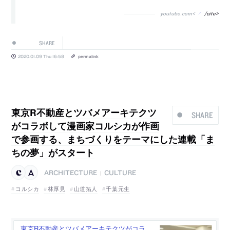
youtube.com<
/cite>
SHARE
2020.01.09 Thu 16:58
permalink
東京R不動産とツバメアーキテクツ
SHARE
がコラボして漫画家コルシカが作画
で参画する、まちづくりをテーマにした連載「ま
ちの夢」がスタート
ARCHITECTURE
CULTURE
|
コルシカ
林厚見
山道拓人
千葉元生
東京R不動産とツバメアーキテクツがコラ