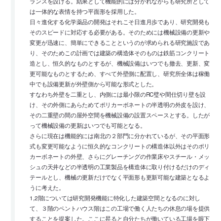
ランスを設ける。結果として機能的には分かれながらも研究所として
は一体的な表情を持つ平面形を採用した。
日々進化する化学薬品の開発はそれこそ日進月歩であり、研究開発も
そのスピードに対応する必要がある。そのためには機械設備の更新や
変更が迅速に、簡単にできることというのが求められる研究施設であ
り、そのためこの計画では建築の構造体そのものは鉄筋コンクリート
造とし、恒久的なものとするが、機械設備はいつでも撤去、更新、変
更可能なものとするため、すべて外壁側に配置し、研究所全体は稼働
中でも設備更新が外壁側から可能な形式とした。
すなわち外壁を二重とし、内側には最小限のRC璧や間仕切り壁を設
け、その外側にあらためてポリカーボネートの半透明の外皮を設け、
その二重壁の間の屋外空間を機械設備の設置スペースとする。したが
って機械設備の更新はいつでも可能となる。
さらに現在は機能的には南北の２部門に分かれているが、その平面形
式も変更可能なように恒久的なコンクリートの構造体以外はそのポリ
カーボネートの外壁、さらにグレーチングの作業床やスチール・メッ
シュの天井などの半透明の工業製品を構造体に取り付けるだけのディ
テールとし、機械の更新だけでなく平面形も更新可能な建築となるよ
うに考えた。
1,2階については研究開発機能に特化した建築空間となるのに対し
て、３階のペントハウス階はこの工場で働く人たちの休息の場を提供
することを提案した。ここに昇ると自分たちが働いている工場を眼下