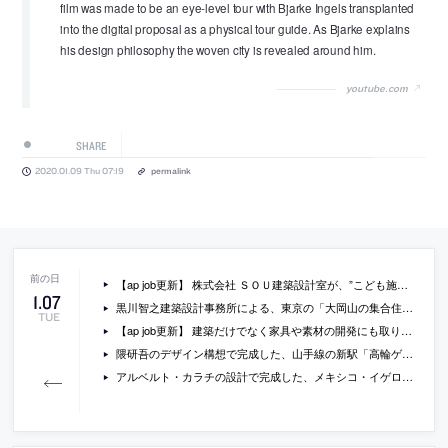
film was made to be an eye-level tour with Bjarke Ingels transplanted
into the digital proposal as a physical tour guide. As Bjarke explains
his design philosophy the woven city is revealed around him.
youtube.com
SHARE
2020.01.09 Thu 07:19
permalink
【ap job更新】 株式会社 ＳＯＵ建築設計室が、”こども施設”他の建築意匠設計スタッフ（正社員 / 契約社員 / アルバイト・パート）を募集中
1
.
07
黒川智之建築設計事務所による、東京の「大岡山の集合住宅」
TUE
【ap job更新】 建築だけでなく家具や素材の開発にも取り組む建築事務所「AIDAHO」 が、設計スタッフ（正社員）を募集中
隈研吾のデザイン構想で完成した、山手線の新駅「高輪ゲートウェイ駅」の見学会が開催
アルベルト・カラチの設計で完成した、メキシコ・イゲロンの、2017年メキシコ中部地震で被災した小学校の建替えプロジェクトの写真