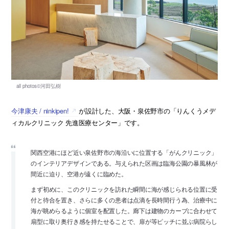
今津康夫 / ninkipen!
が設計した、大阪・泉佐野市の「りんくうメデ
ィカルクリニック 先進医療センター」です。
関西空港にほど近い泉佐野市の海沿いに位置する「がんクリニック」
のインテリアデザインである。与えられた区画は臨海公園の暴風林が
間近に迫り、空港が遠くに臨めた。
まず初めに、このクリニックを訪れた瞬間に海が感じられる位置に受
付と待合を置き、さらに多くの患者は点滴を長時間行う為、治療中に
海が眺めらるように個室を配置した。廊下は建物のカーブに合わせて
扇型に取り奥行き感を持たせることで、扉が等ピッチに並ぶ病院らし