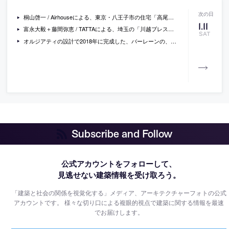
桐山啓一 / Airhouseによる、東京・八王子市の住宅「高尾の家」
1
.
11
富永大毅＋藤間弥恵 / TATTAによる、埼玉の「川越ブレストクリニック」の写真
SAT
オルジアティの設計で2018年に完成した、バーレーンの、ユネスコ世界遺産登録された真珠採取業の遺構の為のヴィジターセンター「Pearling Site Visitor Centre」の、イワン・バーンの撮影した写真
Subscribe and Follow
公式アカウントをフォローして、
見逃せない建築情報を受け取ろう。
「建築と社会の関係を視覚化する」メディア、アーキテクチャーフォトの公式
アカウントです。
様々な切り口による複眼的視点で建築に関する情報を最速
でお届けします。