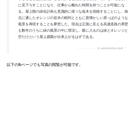
に見下ろすことになり、仕事から離れた時間を持つことが可能にな
る。屋上階の緑化計画も意識的に様々な低木を混植することにし、南
北に通したオレンジの並木の樹列とともに昔懐かしい原っぱのような
風景を再現することを夢想した。現在は正面に見える高速道路の界壁
も数年のうちに緑の風景の中に埋没し、眼に入るのは緑とオレンジと
空だけという屋上庭園が出来上がるはずである。
k-associates.com
以下のfbページでも写真の閲覧が可能です。