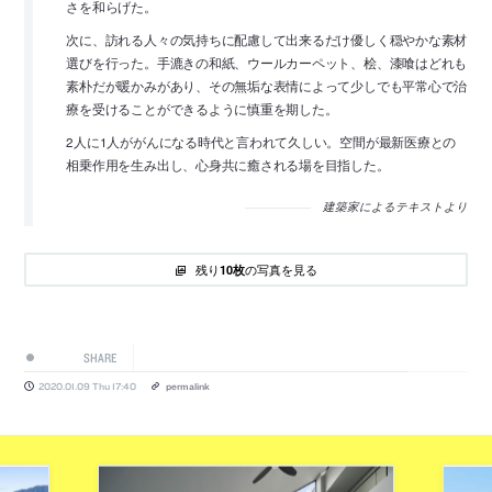
さを和らげた。
次に、訪れる人々の気持ちに配慮して出来るだけ優しく穏やかな素材
選びを行った。手漉きの和紙、ウールカーペット、桧、漆喰はどれも
素朴だが暖かみがあり、その無垢な表情によって少しでも平常心で治
療を受けることができるように慎重を期した。
2人に1人ががんになる時代と言われて久しい。空間が最新医療との
相乗作用を生み出し、心身共に癒される場を目指した。
建築家によるテキストより
残り
の写真を見る
10枚
SHARE
2020.01.09 Thu 17:40
permalink