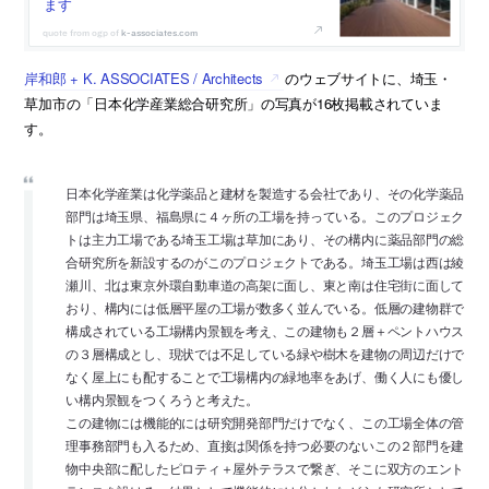
ます
k-associates.com
岸和郎 + K. ASSOCIATES / Architects
のウェブサイトに、埼玉・
草加市の「日本化学産業総合研究所」の写真が16枚掲載されていま
す。
日本化学産業は化学薬品と建材を製造する会社であり、その化学薬品
部門は埼玉県、福島県に４ヶ所の工場を持っている。このプロジェク
トは主力工場である埼玉工場は草加にあり、その構内に薬品部門の総
合研究所を新設するのがこのプロジェクトである。埼玉工場は西は綾
瀬川、北は東京外環自動車道の高架に面し、東と南は住宅街に面して
おり、構内には低層平屋の工場が数多く並んでいる。低層の建物群で
構成されている工場構内景観を考え、この建物も２層＋ペントハウス
の３層構成とし、現状では不足している緑や樹木を建物の周辺だけで
なく屋上にも配することで工場構内の緑地率をあげ、働く人にも優し
い構内景観をつくろうと考えた。
この建物には機能的には研究開発部門だけでなく、この工場全体の管
理事務部門も入るため、直接は関係を持つ必要のないこの２部門を建
物中央部に配したピロティ＋屋外テラスで繋ぎ、そこに双方のエント