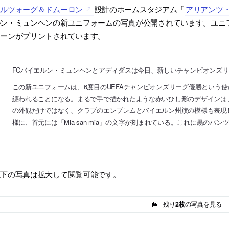
ヘルツォーグ＆ドムーロン
設計のホームスタジアム「
アリアンツ
ルン・ミュンヘンの新ユニフォームの写真が公開されています。ユニ
ターンがプリントされています。
FCバイエルン・ミュンヘンとアディダスは今日、新しいチャンピオンズ
この新ユニフォームは、6度目のUEFAチャンピオンズリーグ優勝という
纏われることになる。まるで手で描かれたような赤いひし形のデザインは
の外観だけではなく、クラブのエンブレムとバイエルン州旗の模様も表現
様に、首元には「Mia san mia」の文字が刻まれている。これに黒の
以下の写真は拡大して閲覧可能です。
残り
2枚
の写真を見る