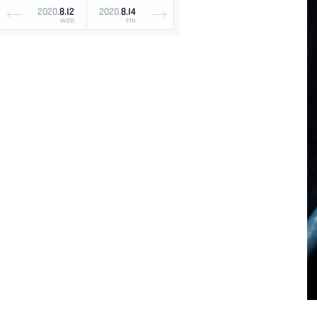
2020
.
8
.
12
2020
.
8
.
14
WED
FRI