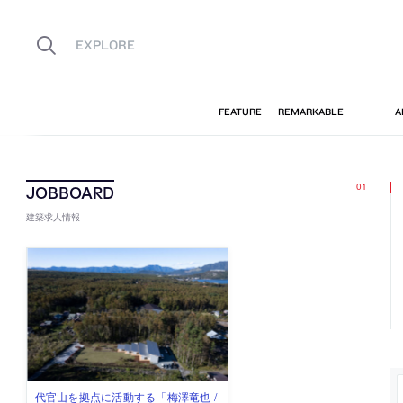
建築求人情報
古民家を軸に全国で“価値循環の仕組
リノベる株式会社が、設計パートナ
社会への影響力のある建築を手掛
代官山を拠点に活動する「梅澤竜也 /
住宅や共同住宅などを手掛け、“合理