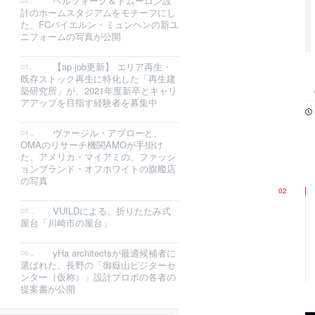
ヘルツォーグ＆ドムーロン設
計のホームスタジアムをモチーフにし
た、FCバイエルン・ミュンヘンの新ユ
ニフォームの写真が公開
【ap job更新】 エリア再生・
既存ストック再生に特化した「再生建
築研究所」が、2021年度新卒とキャリ
アアップを目指す経験者を募集中
ヴァージル・アブローと、
OMAのリサーチ機関AMOが手掛け
た、アメリカ・マイアミの、ファッシ
ョンブランド・オフホワイトの旗艦店
の写真
VUILDによる、折りたたみ式
屋台「川崎市の屋台」
yHa architectsが最適候補者に
選ばれた、長野の「御嶽山ビジターセ
ンター（仮称）」設計プロポの各者の
提案書が公開