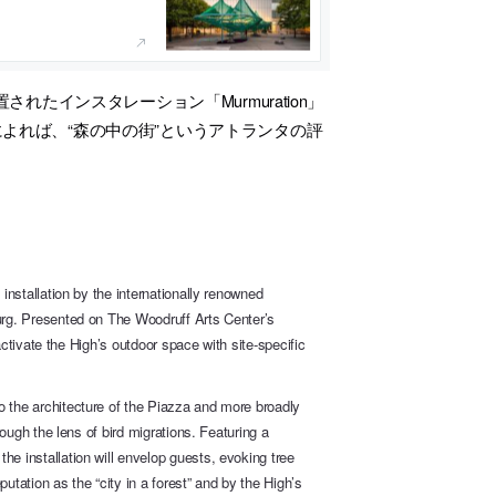
たインスタレーション「Murmuration」
によれば、“森の中の街”というアトランタの評
 installation by the internationally renowned
burg. Presented on The Woodruff Arts Center’s
 activate the High’s outdoor space with site-specific
o the architecture of the Piazza and more broadly
rough the lens of bird migrations. Featuring a
he installation will envelop guests, evoking tree
utation as the “city in a forest” and by the High’s