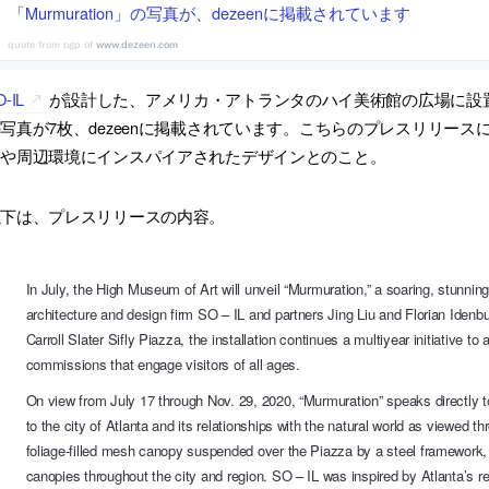
「Murmuration」の写真が、dezeenに掲載されています
www.dezeen.com
O-IL
が設計した、アメリカ・アトランタのハイ美術館の広場に設置され
写真が7枚、dezeenに掲載されています。こちらのプレスリリース
判や周辺環境にインスパイアされたデザインとのこと。
以下は、プレスリリースの内容。
In July, the High Museum of Art will unveil “Murmuration,” a soaring, stunning
architecture and design firm SO – IL and partners Jing Liu and Florian Iden
Carroll Slater Sifly Piazza, the installation continues a multiyear initiative to
commissions that engage visitors of all ages.
On view from July 17 through Nov. 29, 2020, “Murmuration” speaks directly t
to the city of Atlanta and its relationships with the natural world as viewed th
foliage-filled mesh canopy suspended over the Piazza by a steel framework, t
canopies throughout the city and region. SO – IL was inspired by Atlanta’s rep