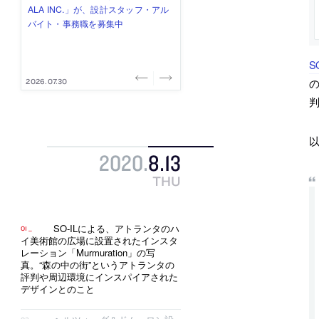
み”を作り、リモートワーク主体の働
ー (業務委託) を募集中
け、スタッフ同士で助け合う環境づ
ALA INC.」が、設計スタッフ・アル
的でシンプルなデザイン”を志向する
き方を実践する「株式会社つぎと」
くりも行う「E.A.S.T.architects」
バイト・事務職を募集中
「PANDA：山本浩三建築設計事務
が、設計スタッフ（経験者・既卒）
が、設計スタッフ（経験者・既卒・
所」が、設計スタッフ（経験者・既
を募集中
2027年新卒）を募集中
卒・2027年新卒）を募集中
S
の
2026.08.03
2026.08.03
2026.07.31
2026.07.30
2026.07.29
2020
.
8
.
13
THU
SO-ILによる、アトランタのハ
イ美術館の広場に設置されたインスタ
レーション「Murmuration」の写
真。“森の中の街”というアトランタの
評判や周辺環境にインスパイアされた
デザインとのこと