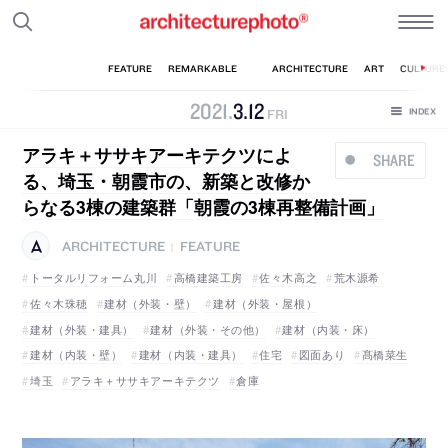
2021
.
3
.
12
FRI
アラキ＋ササキアーキテクツによ
SHARE
る、埼玉・朝霞市の、新築と改修か
らなる3棟の建築群「朝霞の3棟再整備計画」
ARCHITECTURE
FEATURE
|
トータルリフォーム丸川
高橋建築工房
佐々木高之
荒木源希
佐々木珠穂
建材（外装・壁）
建材（外装・屋根）
建材（外装・建具）
建材（外装・その他）
建材（内装・床）
建材（内装・壁）
建材（内装・建具）
住宅
図面あり
髙橋菜生
埼玉
アラキ＋ササキアーキテクツ
倉庫