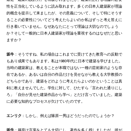
性を正当化しているように読み取れます。多くの日本人建築家が理論
的概念を提示して来ましたが、その意義について、そして特にそうす
ることの必要性についてどう考えたらよいのか私はずっと考え答えに
行き着いていません。なぜあなたにとって理論は大切なのでしょう
か？そして一般的に日本人建築家が理論を重視するのはなぜだと思い
ますか？
坂牛
：そうですね、私の場合はこれまでに受けてきた教育への反動で
もあり成果でもあります。私は1980年代に日本で建築を学びました。
当時の建築家は、教えることが本職ではない一種の芸術家のような存
在であるか、あるいは自分の作品だけを見せながら教える大学教授の
どちらかであり、建築をどのように考えたらよいのかということは真
剣に教えませんでした。学生に対して、ひたすら「言われた通りにし
ろ」「自分が見せた建築作品から学べ」とだけ言っていました。建築
に必要な知的なプロセスが欠けていたのです。
エンリク
：しかし、例えば篠原一男はどうだったのでしょうか？
坂牛
：篠原は言葉をとても大切にし、著作を多く残しましたが、彼が