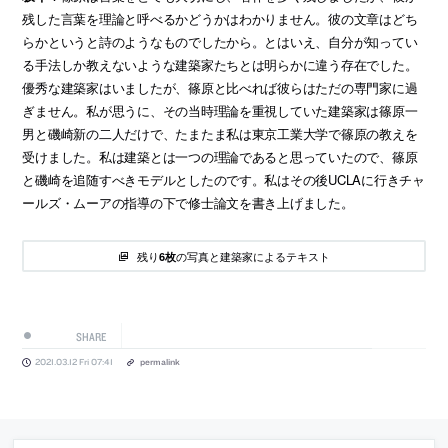
残した言葉を理論と呼べるかどうかはわかりません。彼の文章はどち
らかというと詩のようなものでしたから。とはいえ、自分が知ってい
る手法しか教えないような建築家たちとは明らかに違う存在でした。
優秀な建築家はいましたが、篠原と比べれば彼らはただの専門家に過
ぎません。私が思うに、その当時理論を重視していた建築家は篠原一
男と磯崎新の二人だけで、たまたま私は東京工業大学で篠原の教えを
受けました。私は建築とは一つの理論であると思っていたので、篠原
と磯崎を追随すべきモデルとしたのです。私はその後UCLAに行きチャ
ールズ・ムーアの指導の下で修士論文を書き上げました。
残り
の写真と建築家によるテキスト
6枚
SHARE
2021.03.12 Fri 07:41
permalink