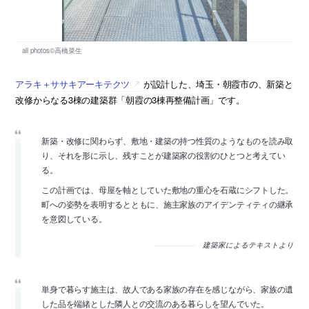
アラキ＋ササキアーキテクツ
が設計した、埼玉・朝霞市の、新築と
改修からなる3棟の建築群「朝霞の3棟再整備計画」です。
新築・改修に関わらず、敷地・建築の持つ性質のようなものを読み取
り、それを形に示し、残すことが建築家の役割のひとつと考えてい
る。
この計画では、母屋を軸としていた敷地の重心を石蔵にシフトした。
町への姿勢を表明するとともに、施主家族のアイデンティティの継承
を意図している。
建築家によるテキストより
単身で暮らす施主は、故人である家族の存在を感じながら、家族の遺
した品を端緒とした隣人との交流のある暮らしを望んでいた。