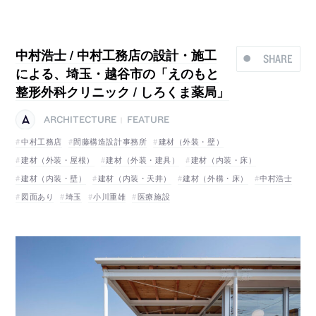
中村浩士 / 中村工務店の設計・施工
SHARE
による、埼玉・越谷市の「えのもと
整形外科クリニック / しろくま薬局」
ARCHITECTURE
FEATURE
|
中村工務店
間藤構造設計事務所
建材（外装・壁）
建材（外装・屋根）
建材（外装・建具）
建材（内装・床）
建材（内装・壁）
建材（内装・天井）
建材（外構・床）
中村浩士
図面あり
埼玉
小川重雄
医療施設