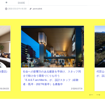
SHARE
2021.03.12 Fri 16:30
permalink
務委託)
社会への影響力のある建築を手掛け、スタッフ同
代官山を
士で助け合う環境づくりも行う
が、設
「E.A.S.T.architects」が、設計スタッフ（経験
者・既卒・2027年新卒）を募集中
26.08.03
2026.07.31