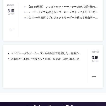
【ap job更新】 シマダアセットパートナーズが、設計部の正社員（2022年度新卒・既卒・経験者）を募集中
3
.
10
ハーバード大でも教えるラフール・メロトラによるTEDでのトーク「一過性の都市に見る驚異の建築術」（日本語字幕付）
WED
ズントー事務所でプロジェクトリーダーを務める杉山幸一郎による連載エッセイの最新回「メンタリング」
ヘルツォーグ＆ド・ムーロンらの設計で完成した、香港の美術館「M+」
3
.
15
清家清が1954年に完成させた自邸「私の家」のVR写真。2020年11月に撮影されたもの
MON