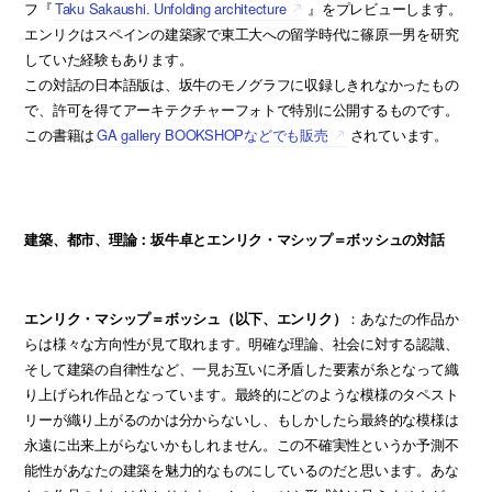
フ『
Taku Sakaushi. Unfolding architecture
』をプレビューします。
エンリクはスペインの建築家で東工大への留学時代に篠原一男を研究
していた経験もあります。
この対話の日本語版は、坂牛のモノグラフに収録しきれなかったもの
で、許可を得てアーキテクチャーフォトで特別に公開するものです。
この書籍は
GA gallery BOOKSHOPなどでも販売
されています。
建築、都市、理論：坂牛卓とエンリク・マシップ＝ボッシュの対話
エンリク・マシップ＝ボッシュ（以下、エンリク）
：あなたの作品か
らは様々な方向性が見て取れます。明確な理論、社会に対する認識、
そして建築の自律性など、一見お互いに矛盾した要素が糸となって織
り上げられ作品となっています。最終的にどのような模様のタペスト
リーが織り上がるのかは分からないし、もしかしたら最終的な模様は
永遠に出来上がらないかもしれません。この不確実性というか予測不
能性があなたの建築を魅力的なものにしているのだと思います。あな