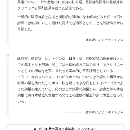
県道沿いの500坪の敷地に40台分の駐車場、基幹病院同等の整形外科
クリニックと調剤薬局を建てた計画である。
一般的に医療施設となると閉鎖的な建物になる傾向があるが、今回の
計画では地域に対して開けた開放的な施設となることを設計当初から
目指した。
建築家によるテキストより
診察室、処置室、レントゲン室、ＭＲＩ室、調剤室等の医療施設とし
ての基本となる部屋に関しては木造軸組み工法で造り、またクリニッ
クとしての機能を忠実に果たせる基本的な平面計画としている。
一方で、待合スペース、リハビリホールについては上記の木構造から
鉄骨の梁を跳ねだしてポスト柱を建て大きな庇もしくはパーゴラのよ
うな架構を組んでいる。応力はこの鉄骨の架構から、診察室等の木造
架構に流れ木構造で負担するのでこの建物の構造部類は木造となって
いる。
建築家によるテキストより
残り
の写真と建築家によるテキスト
41枚