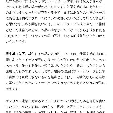
たの作品の中には分かりやすいメッセージや形式論は見えませんが、
それでもある種の統一感が感じられます。対話を始めるにあたり、こ
のように様々な方向性が存在する中で、まずはあなたの仕事のベース
にある理論的なアプローチについての熱い思いを語っていただきたい
と思います。私が聞きたいのは、このモノグラフ作成に当たって指針
となった理論的概念が、作品の構想が出来上がってから形成されたも
のなのか、そうではなくて作品の設計における前提条件だったのかと
いうことです。
坂牛卓（以下、坂牛）
：作品の方向性については、仕事を始める前に
既にあったアイデアが元になりそれらが何らかの形で表出したもので
あったり、作品を制作した後で気づいたことや「発見」したことから
発展したものであったりします。建築の理論的フレームワークとは常
に言葉では表現できないものを起点としており、先験的なものと経験
に基づいたものとのフュージョンのようなものであるというのが私の
考えです。
エンリク
：建築に対するアプローチについて説明した本を何冊か書い
ていらっしゃいますね。それらを「理論」と呼ぶことにしましょう。
最近『建築の設計力』を出版されましたが、建築における理論の必要