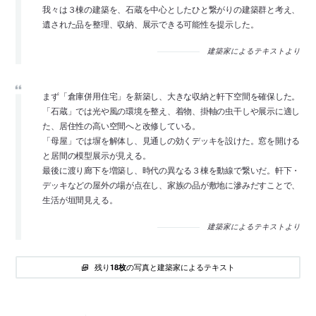
我々は３棟の建築を、石蔵を中心としたひと繋がりの建築群と考え、
遺された品を整理、収納、展示できる可能性を提示した。
建築家によるテキストより
まず「倉庫併用住宅」を新築し、大きな収納と軒下空間を確保した。
「石蔵」では光や風の環境を整え、着物、掛軸の虫干しや展示に適し
た、居住性の高い空間へと改修している。
「母屋」では塀を解体し、見通しの効くデッキを設けた。窓を開ける
と居間の模型展示が見える。
最後に渡り廊下を増築し、時代の異なる３棟を動線で繋いだ。軒下・
デッキなどの屋外の場が点在し、家族の品が敷地に滲みだすことで、
生活が垣間見える。
建築家によるテキストより
残り
の写真と建築家によるテキスト
18枚