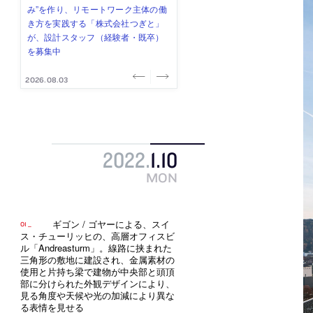
み”を作り、リモートワーク主体の働
ー (業務委託) を募集中
け、スタッフ同士で助け合う環境づ
ALA INC.」が、設計スタッフ・アル
的でシンプルなデザイン”を志向する
き方を実践する「株式会社つぎと」
くりも行う「E.A.S.T.architects」
バイト・事務職を募集中
「PANDA：山本浩三建築設計事務
が、設計スタッフ（経験者・既卒）
が、設計スタッフ（経験者・既卒・
所」が、設計スタッフ（経験者・既
を募集中
2027年新卒）を募集中
卒・2027年新卒）を募集中
2026.08.03
2026.08.03
2026.07.31
2026.07.30
2026.07.29
2022
.
1
.
10
MON
ギゴン / ゴヤーによる、スイ
ス・チューリッヒの、高層オフィスビ
ル「Andreasturm」。線路に挟まれた
三角形の敷地に建設され、金属素材の
使用と片持ち梁で建物が中央部と頭頂
部に分けられた外観デザインにより、
見る角度や天候や光の加減により異な
る表情を見せる