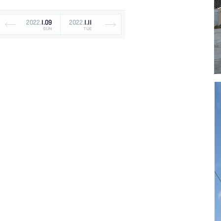
2022
.
1
.
09
2022
.
1
.
11
SUN
TUE