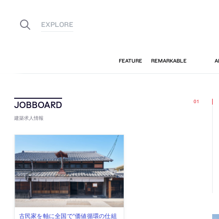
建築求人情報
古民家を軸に全国で“価値循環の仕組
リノベる株式会社が、設計パートナ
社会への影響力のある建築を手掛
代官山を拠点に活動する「梅澤竜也 /
住宅や共同住宅などを手掛け、“合理