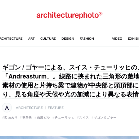
ギゴン / ゴヤーによる、スイス・チューリッヒ
「Andreasturm」。線路に挟まれた三角形の
素材の使用と片持ち梁で建物が中央部と頭頂部に
り、見る角度や天候や光の加減により異なる表情
ARCHITECTURE
|
FEATURE
図面あり
事務所
高層ビル
チューリッヒ
スイス
ギゴン＆ゴヤー