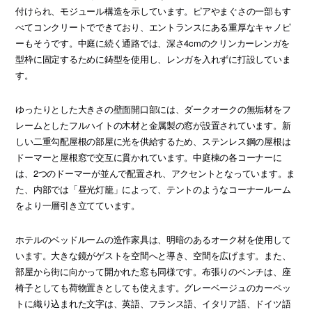
付けられ、モジュール構造を示しています。ピアやまぐさの一部もす
べてコンクリートでできており、エントランスにある重厚なキャノピ
ーもそうです。中庭に続く通路では、深さ4cmのクリンカーレンガを
型枠に固定するために鋳型を使用し、レンガを入れずに打設していま
す。
ゆったりとした大きさの壁面開口部には、ダークオークの無垢材をフ
レームとしたフルハイトの木材と金属製の窓が設置されています。新
しい二重勾配屋根の部屋に光を供給するため、ステンレス鋼の屋根は
ドーマーと屋根窓で交互に貫かれています。中庭棟の各コーナーに
は、2つのドーマーが並んで配置され、アクセントとなっています。ま
た、内部では「昼光灯籠」によって、テントのようなコーナールーム
をより一層引き立てています。
ホテルのベッドルームの造作家具は、明暗のあるオーク材を使用して
います。大きな鏡がゲストを空間へと導き、空間を広げます。また、
部屋から街に向かって開かれた窓も同様です。布張りのベンチは、座
椅子としても荷物置きとしても使えます。グレーベージュのカーペッ
トに織り込まれた文字は、英語、フランス語、イタリア語、ドイツ語