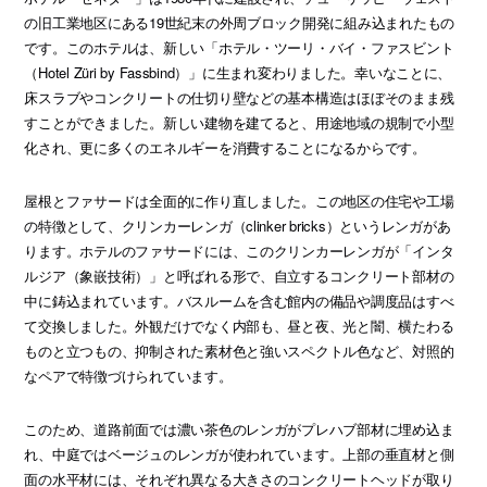
の旧工業地区にある19世紀末の外周ブロック開発に組み込まれたもの
です。このホテルは、新しい「ホテル・ツーリ・バイ・ファスビント
（Hotel Züri by Fassbind）」に生まれ変わりました。幸いなことに、
床スラブやコンクリートの仕切り壁などの基本構造はほぼそのまま残
すことができました。新しい建物を建てると、用途地域の規制で小型
化され、更に多くのエネルギーを消費することになるからです。
屋根とファサードは全面的に作り直しました。この地区の住宅や工場
の特徴として、クリンカーレンガ（clinker bricks）というレンガがあ
ります。ホテルのファサードには、このクリンカーレンガが「インタ
ルジア（象嵌技術）」と呼ばれる形で、自立するコンクリート部材の
中に鋳込まれています。バスルームを含む館内の備品や調度品はすべ
て交換しました。外観だけでなく内部も、昼と夜、光と闇、横たわる
ものと立つもの、抑制された素材色と強いスペクトル色など、対照的
なペアで特徴づけられています。
このため、道路前面では濃い茶色のレンガがプレハブ部材に埋め込ま
れ、中庭ではベージュのレンガが使われています。上部の垂直材と側
面の水平材には、それぞれ異なる大きさのコンクリートヘッドが取り