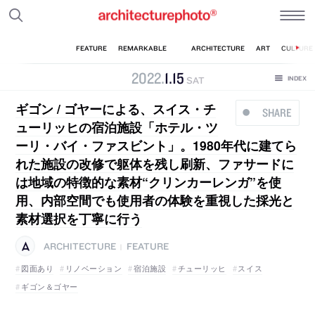
2022
.
1
.
15
SAT
ギゴン / ゴヤーによる、スイス・チ
SHARE
ューリッヒの宿泊施設「ホテル・ツ
ーリ・バイ・ファスビント」。1980年代に建てら
れた施設の改修で躯体を残し刷新、ファサードに
は地域の特徴的な素材“クリンカーレンガ”を使
用、内部空間でも使用者の体験を重視した採光と
素材選択を丁寧に行う
ARCHITECTURE
FEATURE
|
図面あり
リノベーション
宿泊施設
チューリッヒ
スイス
ギゴン＆ゴヤー