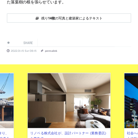
た落葉樹の根を張らせています。
残り
の写真と建築家によるテキスト
14枚
SHARE
2022.01.15 Sat 08:15
permalink
作り、
リノベる株式会社が、設計パートナー (業務委託)
社会へ