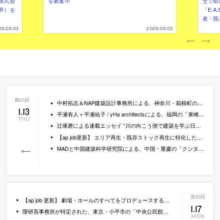
株式会
を募集中
士で助
卒）を
「E.A
者・既
26.08.03
2026.08.03
中村拓志＆NAP建築設計事務所による、神奈川・箱根町の「火の山のツリーハット／Tree Hut on Volcano」。自然を愛する施主が販売する家の第一号として計画、建物を約5mの高さに浮遊させ世俗から離れた空間を実現、内部では神殿を参照して自然との繋がりと地域の人々の山への想いを反映
1
.
13
平瀬有人＋平瀬祐子 / yHa architectsによる、福岡の「東峰村 里山カフェ 棚田屋」。棚田で知られる地域の交流拠点施設で、隣接する伝統家屋のプロポーションを踏襲しつつ量塊を分割することで印象的な造形をつくり、景観調和と交流ハブ創出の両立を目指す
THU
辻琢磨による連載エッセイ “川の向こう側で建築を学ぶ日々” 第９回「ボスが独りで下す決断の切れ味」
【ap job更新】 エリア再生・既存ストック再生に特化した「再生建築研究所」が、中途と、2022年度の新卒・第二新卒の設計スタッフを募集中
MADと中国建築科学研究院による、中国・重慶の「クンタン国際クルーズセンター」設計コンペの勝利案。地域の産業である産業輸送の“ガントリークレーン”にインスパイアされ、6つの独立した高架ビルからなる全長430mの複合施設を計画、2027年までの完成を目指す
【ap job 更新】 劇場・ホールのすべてをプロデュースする「株式会社シアターワークショップ」が、施設計画（ハード）コンサルティングスタッフを募集中
1
.
17
隈研吾事務所が特定された、東京・小平市の「中央公民館、健康福祉事務センター及び福祉会館の更新等」設計プロポの技術提案書が公開
MON