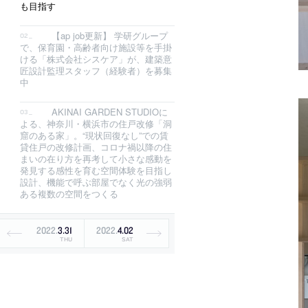
も目指す
【ap job更新】 学研グループ
で、保育園・高齢者向け施設等を手掛
ける「株式会社シスケア」が、建築意
匠設計監理スタッフ（経験者）を募集
中
AKINAI GARDEN STUDIOに
よる、神奈川・横浜市の住戸改修「洞
窟のある家」。“現状回復なし”での賃
貸住戸の改修計画、コロナ禍以降の住
まいの在り方を再考して小さな感動を
発見する感性を育む空間体験を目指し
設計、機能で呼ぶ部屋でなく光の強弱
ある複数の空間をつくる
2022
.
3
.
31
2022
.
4
.
02
THU
SAT