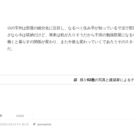
ロの字外は部屋の細分化に注目し、なるべく住み手が知っている寸法で部
さなら今は収納だけど、将来は机が入りそうだから子供の勉強部屋になる
働くと暮らすの関係が変わり、また今後も変わっていくであろうそのスタ
だ。
残り
62枚
の写真と建築家による
SHARE
2022.04.01 Fri 18:10
permalink