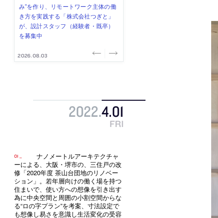
み”を作り、リモートワーク主体の働
ー (業務委託) を募集中
け、スタッフ同士で助け合う環境づ
ALA INC.」が、設計スタッフ・アル
的でシンプルなデザイン”を志向する
き方を実践する「株式会社つぎと」
くりも行う「E.A.S.T.architects」
バイト・事務職を募集中
「PANDA：山本浩三建築設計事務
が、設計スタッフ（経験者・既卒）
が、設計スタッフ（経験者・既卒・
所」が、設計スタッフ（経験者・既
を募集中
2027年新卒）を募集中
卒・2027年新卒）を募集中
2026.08.03
2026.08.03
2026.07.31
2026.07.30
2026.07.29
2022
.
4
.
01
FRI
ナノメートルアーキテクチャ
ーによる、大阪・堺市の、三住戸の改
修「2020年度 茶山台団地のリノベー
ション」。若年層向けの働く場を持つ
住まいで、使い方への想像を引き出す
為に中央空間と周囲の小割空間からな
る“ロの字プラン”を考案、寸法設定で
も想像し易さを意識し生活変化の受容