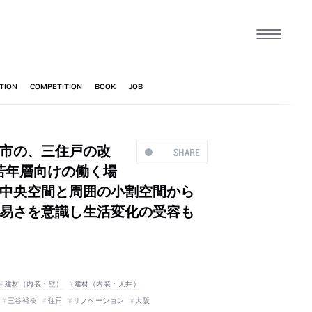
市の、三住戸の改
SHARE
。若年層向けの働く場
中央空間と周囲の小割空間から
し易さを意識し生活変化の受容も
建材（内装・壁）
建材（内装・天井）
三谷裕樹
住戸
リノベーション
大阪