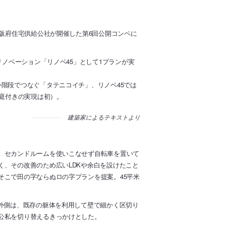
大阪府住宅供給公社が開催した第6回公開コンペに
リノベーション「リノベ45」として1プランが実
階段でつなぐ「タテニコイチ」、リノベ45では
5庭付きの実現は初）。
建築家によるテキストより
、セカンドルームを使いこなせず自転車を置いて
く、その改善のため広いLDKや余白を設けたこと
そこで田の字ならぬロの字プランを提案。45平米
字外側は、既存の躯体を利用して壁で細かく区切り
公私を切り替えるきっかけとした。