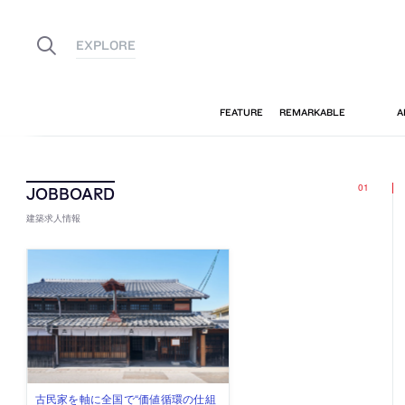
建築求人情報
古民家を軸に全国で“価値循環の仕組
リノベる株式会社が、設計パートナ
社会への影響力のある建築を手掛
代官山を拠点に活動する「梅澤竜也 /
住宅や共同住宅などを手掛け、“合理