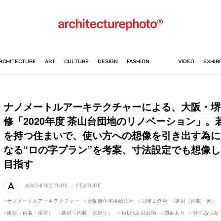
ナノメートルアーキテクチャーによる、大阪・堺
修「2020年度 茶山台団地のリノベーション」
を持つ住まいで、使い方への想像を引き出す為に
なる“ロの字プラン”を考案、寸法設定でも想像
目指す
ARCHITECTURE
|
FEATURE
ナノメートルアーキテクチャー
大阪府住宅供給公社
宮崎工務店
建材（内装・床）
建材（内装・浴室）
建材（内装・水廻り）
ToLoLo studio
図面あり
野中あつみ