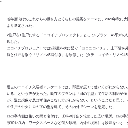
若年層向けのこれからの働き方とくらしの提案をテーマに、2020年秋に
より選定された。
2住戸を1住戸にする「ニコイチプロジェクト」として2プラン、45平米の
現した。
ニコイチプロジェクトでは2部屋を横に繋ぐ「ヨコニコイチ」、上下階を外
庭と住戸を繋ぐ「リノベ45庭付き」を改修した（タテニコイチ・リノベ4
過去のニコイチ入居者アンケートでは、部屋が広くて使い方がわからない
いる、という声があった。既存のプランは「田の字型」で生活の制約が強
が、逆に想像が及ばず住みこなし方がわからない、ということだと思う。
の住戸の中央にロの字の壁を建て、その内外でシーンを想定した。
ロの字内側は集いの間と名付け、LDKや打合を想定した広い場所。ロの
寝室や収納、ワークスペースなど個人領域。内外の境界には段差をつけ、