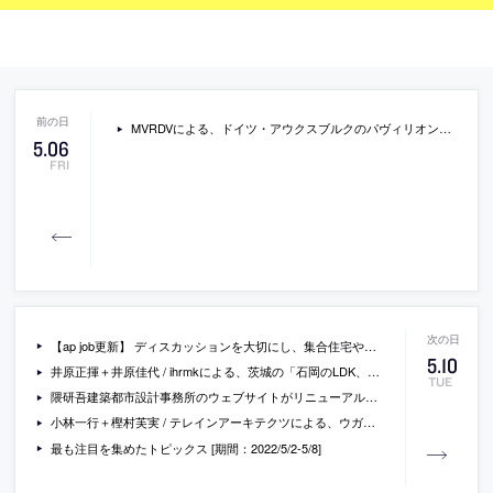
MVRDVによる、ドイツ・アウクスブルクのパヴィリオン「Fuggerei NEXT500 Pavilion」。 世界最古のソーシャルハウジング“フッゲライ”の500周年を記念して建設、5週間に渡り行われる学術的な議論や展示の為に使われ、8.5mのキャンティレバーは未来のフッゲライを見渡す事を想起
5
.
06
FRI
【ap job更新】 ディスカッションを大切にし、集合住宅やオフィスビル等を手掛ける「OID architects」が、設計スタッフ（新卒既卒・経験者）を募集中
5
.
10
井原正揮＋井原佳代 / ihrmkによる、茨城の「石岡のLDK、そしてはなれ」。退職後に家での時間が増えた夫婦の為の改修計画、現地調査で施主の住居への愛着を感じて更新でなく空気を紡ぐ様な“修繕”を志向、新旧の差異を表現しない小さな操作の積み重ねで新たな歴史を重ねる
TUE
隈研吾建築都市設計事務所のウェブサイトがリニューアル。近作や過去の代表作の写真がより大きな写真で閲覧可能に
小林一行＋樫村芙実 / テレインアーキテクツによる、ウガンダ・ナンサナの教育施設「TERAKOYA」。親を亡くした子供達が通う学校の計画、大らかで自発的利用を促す場所を求めて周辺スケールと呼応する5m角ユニットを構成した建築を考案、教室とテラスの空間が相互に補完し合い様々な状況に応える
最も注目を集めたトピックス [期間：2022/5/2-5/8]