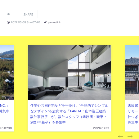
SHARE
2022.05.08 Sun 07:40
permalink
NC.」
住宅や共同住宅などを手掛け、“合理的でシンプル
古民家
募集中
なデザイン”を志向する「PANDA：山本浩三建築
リモー
設計事務所」が、設計スタッフ（経験者・既卒・
社つぎ
2027年新卒）を募集中
募集中
26.07.30
2026.07.29