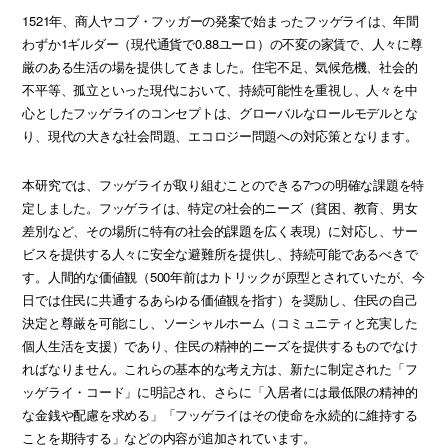
1521年、商人ヤコブ・フッガーの発案で始まったフッゲライは、年間
わずか1ギルダー（現代通貨で0.88ユーロ）の不変の家賃で、人々に尊
厳のある生活の場を提供してきました。住宅不足、気候危機、社会的
不平等、孤立といった現代において、持続可能性を重視し、人々を中
心としたフッゲライのコンセプトは、グローバルなロールモデルとな
り、現代の大きな社会問題、エコロジー問題への対応策となります。
本研究では、フッゲライが取り組むことのできる7つの明確な課題を特
定しました。フッゲライは、特定の社会的ニーズ（貧困、教育、男女
差別など、その場所に特有の社会的課題を広く表現）に対応し、サー
ビスを提供する人々に安全な避難所を提供し、持続可能であるべきで
す。人間的な価値観（500年前はカトリックが原型とされていたが、今
日では住民に共通するあらゆる価値観を指す）を奨励し、住民の自己
決定と尊厳を可能にし、ソーシャルホーム（コミュニティと充実した
個人生活を支援）であり、住民の精神的ニーズを提供するものでなけ
ればなりません。これらの基本的な考え方は、新たに制定された「フ
ッゲライ・コード」に明記され、さらに「入居者には最低限の精神的
な金銭や配慮を求める」「フッゲライはその使命を永続的に維持する
ことを期待する」などの内容が追加されています。