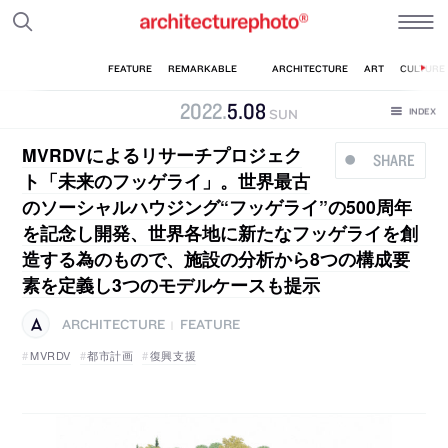
2022
.
5
.
08
SUN
MVRDVによるリサーチプロジェク
SHARE
ト「未来のフッゲライ」。世界最古
のソーシャルハウジング“フッゲライ”の500周年
を記念し開発、世界各地に新たなフッゲライを創
造する為のもので、施設の分析から8つの構成要
素を定義し3つのモデルケースも提示
ARCHITECTURE
FEATURE
|
MVRDV
都市計画
復興支援