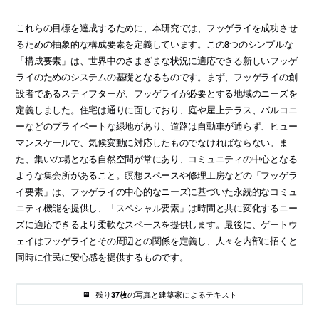
これらの目標を達成するために、本研究では、フッゲライを成功させ
るための抽象的な構成要素を定義しています。この8つのシンプルな
「構成要素」は、世界中のさまざまな状況に適応できる新しいフッゲ
ライのためのシステムの基礎となるものです。まず、フッゲライの創
設者であるスティフターが、フッゲライが必要とする地域のニーズを
定義しました。住宅は通りに面しており、庭や屋上テラス、バルコニ
ーなどのプライベートな緑地があり、道路は自動車が通らず、ヒュー
マンスケールで、気候変動に対応したものでなければならない。ま
た、集いの場となる自然空間が常にあり、コミュニティの中心となる
ような集会所があること。瞑想スペースや修理工房などの「フッゲラ
イ要素」は、フッゲライの中心的なニーズに基づいた永続的なコミュ
ニティ機能を提供し、「スペシャル要素」は時間と共に変化するニー
ズに適応できるより柔軟なスペースを提供します。最後に、ゲートウ
ェイはフッゲライとその周辺との関係を定義し、人々を内部に招くと
同時に住民に安心感を提供するものです。
残り
の写真と建築家によるテキスト
37枚