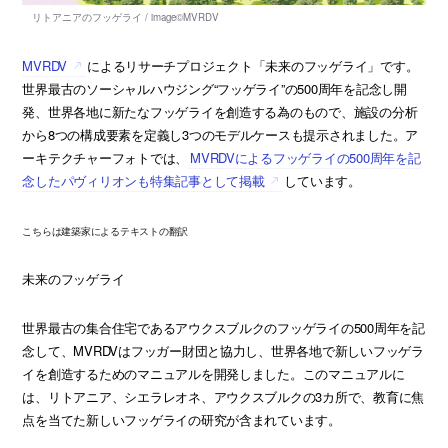
MVRDV
によるリサーチプロジェクト「未来のフッゲライ」です。
世界最古のソーシャルハウジング“フッゲライ”の500周年を記念し開
発、世界各地に新たなフッゲライを創造する為のもので、施設の分析
から8つの構成要素を定義し3つのモデルケースも提示されました。ア
ーキテクチャーフォトでは、
MVRDVによるフッゲライの500周年を記
念したパヴィリオンも特集記事として掲載
しています。
こちらは建築家によるテキストの翻訳
未来のフッゲライ
世界最古の集合住宅であるアウクスブルクのフッゲライの500周年を記
念して、MVRDVはフッガー財団と協力し、世界各地で新しいフッゲラ
イを創造するためのマニュアルを開発しました。このマニュアルに
は、リトアニア、シエラレオネ、アウクスブルクの3カ所で、教育に焦
点を当てた新しいフッゲライの研究が含まれています。