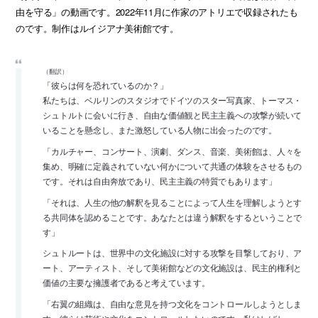
由を守る」の動画です。2022年11月に作家のアトリエで収録されたも
のです。制作はルイジアナ美術館です。
（翻訳）
「彼らは何を恐れているのか？」
私たちは、ベルリンのスタジオでドイツのスター写真家、トーマス・
シュトルトに会いに行き、自由な価値観と民主主義への攻撃が続いて
いることを懸念し、また激怒している人物に出会ったのです。
「カルチャー、コンサート、演劇、ダンス、音楽、美術館は、人々を
集め、明確に定義されていない何かについて共通の体験をさせるもの
です。それは自由奔放であり、民主主義の特質でもあります」
「それは、人生の他の解釈を見ることによって人生を理解しようとす
る共同体を認めることです。あなたとは違う解釈をするということで
す」
シュトルートは、世界中の文化施設に対する攻撃を目撃しており、ア
ート、アーティスト、そして美術館などの文化施設は、民主的権利と
価値の主要な擁護者であると考えています。
「右翼の組織は、自由な意見を持つ文化をコントロールしようとしま