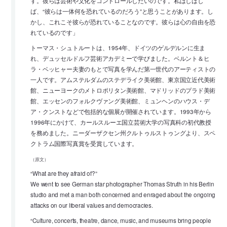
す。彼らは芸術や文化をコントロールしたいのです。私はしばし
ば、“彼らは一体何を恐れているのだろう”と思うことがあります。し
かし、これこそ彼らが恐れていることなのです。彼らは心の自由を恐
れているのです」
トーマス・シュトルートは、1954年、ドイツのゲルデルンに生ま
れ、デュッセルドルフ芸術アカデミーで学びました。ベルント＆ヒ
ラ・ベッヒャー夫妻のもとで写真を学んだ第一世代のアーティストの
一人です。アムステルダムのステデライク美術館、東京国立近代美術
館、ニューヨークのメトロポリタン美術館、マドリッドのプラド美術
館、エッセンのフォルクヴァング美術館、ミュンヘンのハウス・デ
ア・クンストなどで包括的な個展が開催されています。1993年から
1996年にかけて、カールスルーエ国立芸術大学の写真科の初代教授
を務めました。ニーダーザクセン州クルトゥルストゥングより、スペ
クトラム国際写真賞を受賞しています。
（原文）
“What are they afraid of?”
We went to see German star photographer Thomas Struth in his Berlin
studio and met a man both concerned and enraged about the ongoing
attacks on our liberal values and democracies.
“Culture, concerts, theatre, dance, music, and museums bring people