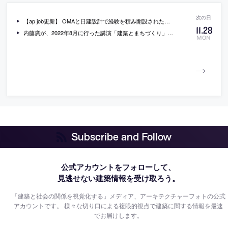
【ap job更新】 OMAと日建設計で経験を積み開設された「松田仁樹建築設計事務所」が、設計スタッフ（2023年新卒・既卒・経験者）と学生アルバイトを募集中
11
.
28
内藤廣が、2022年8月に行った講演「建築とまちづくり」の動画。横浜市の主催で行われたもの
MON
Subscribe and Follow
公式アカウントをフォローして、
見逃せない建築情報を受け取ろう。
「建築と社会の関係を視覚化する」メディア、アーキテクチャーフォトの公式
アカウントです。
様々な切り口による複眼的視点で建築に関する情報を最速
でお届けします。