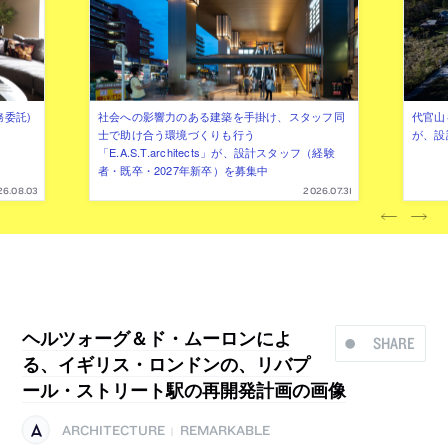
務委託)
社会への影響力のある建築を手掛け、スタッフ同
代官山を
士で助け合う環境づくりも行う
が、設
「E.A.S.T.architects」が、設計スタッフ（経験
者・既卒・2027年新卒）を募集中
26.08.03
2026.07.31
ヘルツォーグ＆ド・ムーロンによ
SHARE
る、イギリス・ロンドンの、リバプ
ール・ストリート駅の再開発計画の画像
ARCHITECTURE
REMARKABLE
|