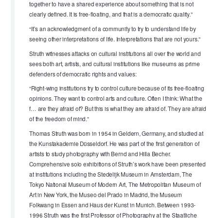
together to have a shared experience about something that is not
clearly defined. It is free-floating, and that is a democratic quality.”
“It’s an acknowledgment of a community to try to understand life by
seeing other interpretations of life. Interpretations that are not yours.”
Struth witnesses attacks on cultural institutions all over the world and
sees both art, artists, and cultural institutions like museums as prime
defenders of democratic rights and values:
“Right-wing institutions try to control culture because of its free-floating
opinions. They want to control arts and culture. Often I think: What the
f… are they afraid of? But this is what they are afraid of. They are afraid
of the freedom of mind.”
Thomas Struth was born in 1954 in Geldern, Germany, and studied at
the Kunstakademie Düsseldorf. He was part of the first generation of
artists to study photography with Bernd and Hilla Becher.
Comprehensive solo exhibitions of Struth’s work have been presented
at institutions including the Stedelijk Museum in Amsterdam, The
Tokyo National Museum of Modern Art, The Metropolitan Museum of
Art in New York, the Museo del Prado in Madrid, the Museum
Folkwang in Essen and Haus der Kunst in Munich. Between 1993-
1996 Struth was the first Professor of Photography at the Staatliche