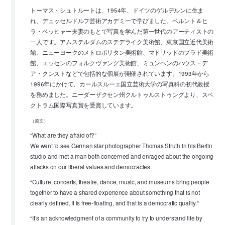
トーマス・シュトルートは、1954年、ドイツのゲルデルンに生ま
れ、デュッセルドルフ芸術アカデミーで学びました。ベルント＆ヒ
ラ・ベッヒャー夫妻のもとで写真を学んだ第一世代のアーティストの
一人です。アムステルダムのステデライク美術館、東京国立近代美術
館、ニューヨークのメトロポリタン美術館、マドリッドのプラド美術
館、エッセンのフォルクヴァング美術館、ミュンヘンのハウス・デ
ア・クンストなどで包括的な個展が開催されています。1993年から
1996年にかけて、カールスルーエ国立芸術大学の写真科の初代教授
を務めました。ニーダーザクセン州クルトゥルストゥングより、スペ
クトラム国際写真賞を受賞しています。
（原文）
“What are they afraid of?”
We went to see German star photographer Thomas Struth in his Berlin
studio and met a man both concerned and enraged about the ongoing
attacks on our liberal values and democracies.
“Culture, concerts, theatre, dance, music, and museums bring people
together to have a shared experience about something that is not
clearly defined. It is free-floating, and that is a democratic quality.”
“It’s an acknowledgment of a community to try to understand life by