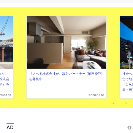
考案。テラゾー仕上げの広場は開かれた
したもの。開業11週間で1800万
公共空間として機能
利用
作り、
リノベる株式会社が、設計パートナー (業務委託)
社会へ
株式会
を募集中
士で助
卒）を
「E.A
者・既
26.08.03
2026.08.03