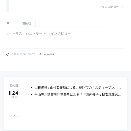
youtube.com
SHARE
トーマス・シュトルート
インタビュー
2022.11.26 Sat 07:07
permalink
山根俊輔 / 山根製作所による、福岡市の「スティーブンホール棟511リノベーション」。世界的に著名な建築家の集合住宅での計画。既存の一般建材が使用された状況に対し、共用部に見られる“ホールらしさ”を住戸内へ引継ぐ設計を志向。時間を超え存在する建築に“使命感”を持ち向き合う
11
.
24
中山英之建築設計事務所による「『川内倫子：M/E 球体の上 無限の連なり』展 会場構成」。東京オペラシティ アートギャラリーでの展示。其々の作品群に“固有な手触り”を空間化する為、展示室の中に“6つの全く異なる場所”と“巡る経路”を設計。作家の眼差しと会場での時間が重なる経験を志向
THU