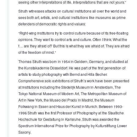
seeing other interpretations of life. Interpretations that are not yours.”
Struth witnesses attacks on cultural institutions all over the world and
sees both art, artists, and cultural institutions like museums as prime
defenders of democratic rights and values:
“Right-wing institutions try to control culture because of its free-floating
opinions. They want to control arts and culture. Often I think: What the
f… are they afraid of? But this is what they are afraid of. They are afraid
of the freedom of mind.”
Thomas Struth was born in 1954 in Geldern, Germany, and studied at
the Kunstakademie Düsseldorf. He was part of the first generation of
artists to study photography with Bernd and Hilla Becher.
Comprehensive solo exhibitions of Struth’s work have been presented
at institutions including the Stedelijk Museum in Amsterdam, The
Tokyo National Museum of Modern Art, The Metropolitan Museum of
Art in New York, the Museo del Prado in Madrid, the Museum
Folkwang in Essen and Haus der Kunst in Munich. Between 1993-
1996 Struth was the first Professor of Photography at the Staatliche
Hochschule für Gestaltung in Karlsruhe. Struth was awarded the
Spectrum International Prize for Photography by Kulturstiftung Lower
Saxony.