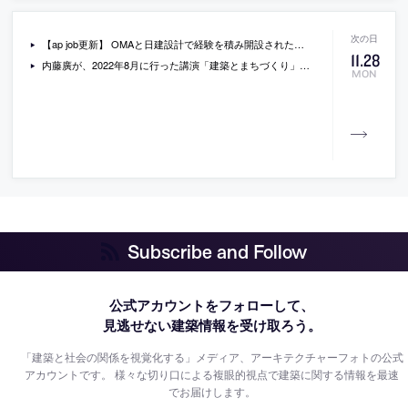
【ap job更新】 OMAと日建設計で経験を積み開設された「松田仁樹建築設計事務所」が、設計スタッフ（2023年新卒・既卒・経験者）と学生アルバイトを募集中
11
.
28
内藤廣が、2022年8月に行った講演「建築とまちづくり」の動画。横浜市の主催で行われたもの
MON
Subscribe and Follow
公式アカウントをフォローして、
見逃せない建築情報を受け取ろう。
「建築と社会の関係を視覚化する」メディア、アーキテクチャーフォトの公式
アカウントです。
様々な切り口による複眼的視点で建築に関する情報を最速
でお届けします。