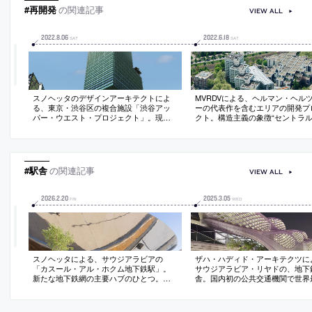
#再開発
の関連記事
VIEW ALL
2022
.
8
.
06
2022
.
6
.
18
SAT
SAT
スノヘッタのデザインアーキテクトによ
MVRDVによる、ヘルマン・ヘル
る、東京・渋谷区の複合施設「渋谷アッ
ーの代表作を含むエリアの開発プ
パー・ウエスト・プロジェクト」。現在
クト。構造主義の象徴“セントラ
の東急百貨店の場所に2027年の開業を目
ーア”を含む一帯を開発。歴史的
指し計画。都市が持つ現代と伝統の二面
存と持続可能性を求めて、設計原
性を表現する建築を志向。エグゼクティ
襲してエリア全体に広げるヴィジ
ブアーキテクトとして日建設計と東急設
構想。既存建物自体にも新たな用
計コンサルタントが参画
え再生
#駅舎
の関連記事
VIEW ALL
2026
.
2
.
20
2025
.
3
.
05
FRI
WED
スノヘッタによる、サウジアラビアの
ザハ・ハディド・アーキテクツに
「カスール・アル・ホクム地下鉄駅」。
サウジアラビア・リヤドの、地下
新たな地下鉄網の主要ハブのひとつ。焦
舎。国内初の公共交通機関で世界
点としての機能に加えて内外を視覚的に
無人運転鉄道の拠点駅。太陽熱の
繋げる為、鏡面のステンレスパネルで覆
低減する多孔質なファサードは、
われたキャノピーを中央に据える計画を
風土的建築の環境保護を現代的に