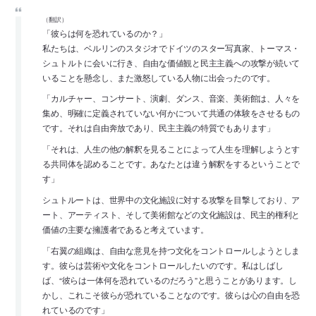
（翻訳）
「彼らは何を恐れているのか？」
私たちは、ベルリンのスタジオでドイツのスター写真家、トーマス・
シュトルトに会いに行き、自由な価値観と民主主義への攻撃が続いて
いることを懸念し、また激怒している人物に出会ったのです。
「カルチャー、コンサート、演劇、ダンス、音楽、美術館は、人々を
集め、明確に定義されていない何かについて共通の体験をさせるもの
です。それは自由奔放であり、民主主義の特質でもあります」
「それは、人生の他の解釈を見ることによって人生を理解しようとす
る共同体を認めることです。あなたとは違う解釈をするということで
す」
シュトルートは、世界中の文化施設に対する攻撃を目撃しており、ア
ート、アーティスト、そして美術館などの文化施設は、民主的権利と
価値の主要な擁護者であると考えています。
「右翼の組織は、自由な意見を持つ文化をコントロールしようとしま
す。彼らは芸術や文化をコントロールしたいのです。私はしばし
ば、“彼らは一体何を恐れているのだろう”と思うことがあります。し
かし、これこそ彼らが恐れていることなのです。彼らは心の自由を恐
れているのです」