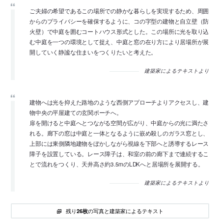
ご夫婦の希望であるこの場所での静かな暮らしを実現するため、周囲
からのプライバシーを確保するように、コの字型の建物と自立壁（防
火壁）で中庭を囲むコートハウス形式とした。この場所に光を取り込
む中庭を一つの環境として捉え、中庭と窓の在り方により居場所が展
開していく静謐な住まいをつくりたいと考えた。
建築家によるテキストより
建物へは光を抑えた路地のような西側アプローチよりアクセスし、建
物中央の平屋建ての玄関ポーチへ。
扉を開けると中庭へとつながる空間が広がり、中庭からの光に満たさ
れる。廊下の窓は中庭と一体となるように嵌め殺しのガラス窓とし、
上部には東側隣地建物をぼかしながら視線を下部へと誘導するレース
障子を設置している。レース障子は、和室の前の廊下まで連続するこ
とで流れをつくり、天井高さ約3.5mのLDKへと居場所を展開する。
建築家によるテキストより
残り
の写真と建築家によるテキスト
26枚