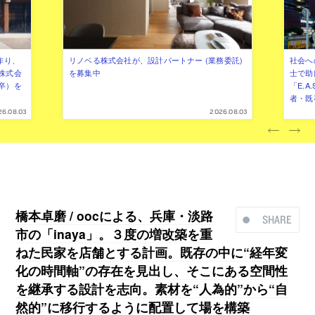
作り、
リノベる株式会社が、設計パートナー (業務委託)
社会へ
株式会
を募集中
士で助
卒）を
「E.A
者・既
26.08.03
2026.08.03
橋本卓磨 / oocによる、兵庫・淡路
SHARE
市の「inaya」。３度の増改築を重
ねた民家を店舗とする計画。既存の中に“経年変
化の時間軸”の存在を見出し、そこにある空間性
を継承する設計を志向。素材を“人為的”から“自
然的”に移行するように配置して場を構築