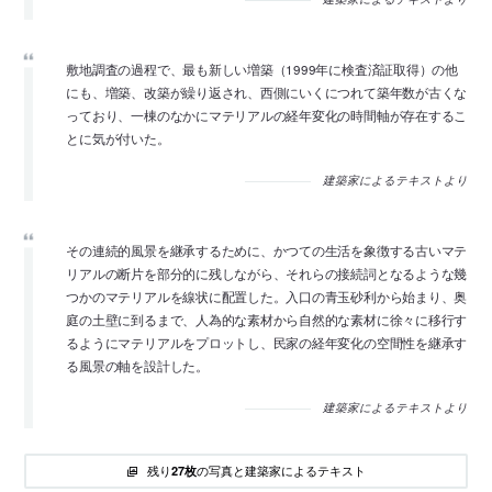
敷地調査の過程で、最も新しい増築（1999年に検査済証取得）の他
にも、増築、改築が繰り返され、西側にいくにつれて築年数が古くな
っており、一棟のなかにマテリアルの経年変化の時間軸が存在するこ
とに気が付いた。
建築家によるテキストより
その連続的風景を継承するために、かつての生活を象徴する古いマテ
リアルの断片を部分的に残しながら、それらの接続詞となるような幾
つかのマテリアルを線状に配置した。入口の青玉砂利から始まり、奥
庭の土壁に到るまで、人為的な素材から自然的な素材に徐々に移行す
るようにマテリアルをプロットし、民家の経年変化の空間性を継承す
る風景の軸を設計した。
建築家によるテキストより
残り
の写真と建築家によるテキスト
27枚