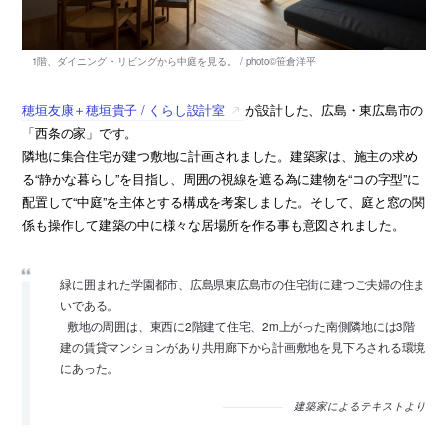
穂垣友康＋穂垣貴子 / くらし設計室
が設計した、広島・東広島市の
「西条の家」です。
隣地に集合住宅が建つ敷地に計画されました。建築家は、施主の求め
る“静かな暮らし”を目指し、周囲の視線を遮る為に建物を“コの字型”に
配置して“中庭”を主体とする構成を考案しました。そして、庭と窓の関
係も操作して建築の中に様々な居場所を作る事も意図されました。
緑に囲まれた学園都市、広島県東広島市の住宅街に建つご夫婦の住ま
いである。
敷地の周囲は、東西に2階建て住宅、2m上がった南側隣地には3階
建の賃貸マンションがあり共用廊下から計画敷地を見下ろされる環境
にあった。
建築家によるテキストより