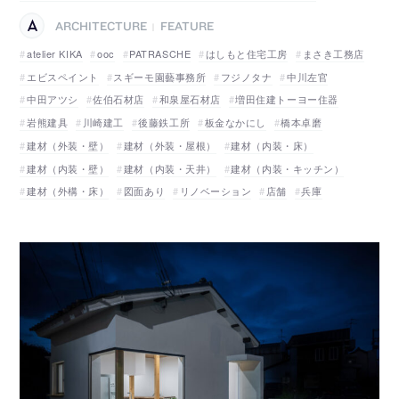
ARCHITECTURE
FEATURE
|
atelier KIKA
ooc
PATRASCHE
はしもと住宅工房
まさき工務店
エビスペイント
スギーモ園藝事務所
フジノタナ
中川左官
中田アツシ
佐伯石材店
和泉屋石材店
増田住建トーヨー住器
岩熊建具
川崎建工
後藤鉄工所
板金なかにし
橋本卓磨
建材（外装・壁）
建材（外装・屋根）
建材（内装・床）
建材（内装・壁）
建材（内装・天井）
建材（内装・キッチン）
建材（外構・床）
図面あり
リノベーション
店舗
兵庫