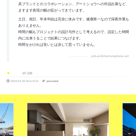
具ブランドとのコラボレーション、アートショウへの作品出展など、
ますます表現の幅が拡がってきています。
土日、祝日、年末年始は完全に休みです。健康第一なので深夜作業も
ありえません。
時間の幅もプロジェクトの設計与件として考えるので、設定した時間
内に出来うることで結果につなげます。
時間をかければ良いとは決して思っていません。
job.architecturephoto.net
AP JOB
2023.04.26 Wed 19:19
permalink