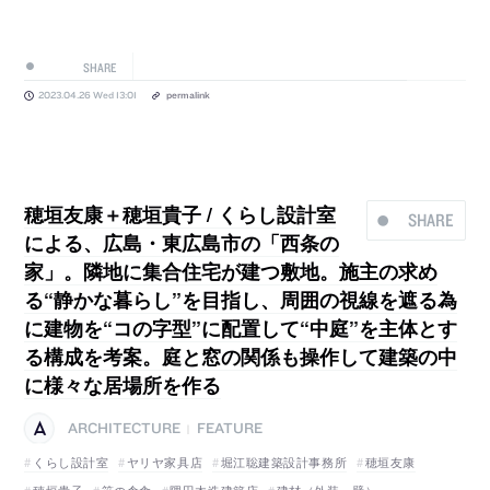
SHARE
2023.04.26 Wed 13:01
permalink
穂垣友康＋穂垣貴子 / くらし設計室
SHARE
による、広島・東広島市の「西条の
家」。隣地に集合住宅が建つ敷地。施主の求め
る“静かな暮らし”を目指し、周囲の視線を遮る為
に建物を“コの字型”に配置して“中庭”を主体とす
る構成を考案。庭と窓の関係も操作して建築の中
に様々な居場所を作る
ARCHITECTURE
FEATURE
|
くらし設計室
ヤリヤ家具店
堀江聡建築設計事務所
穂垣友康