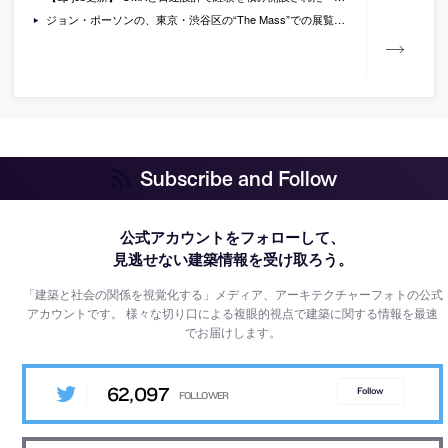
ジョン・ポーソンの、東京・渋谷区の“The Mass”での展覧会「John Pawson」。ロンドンを拠点に活動する建築家による写真展。作品を通して作家の“世界に対する独自の視点”を体験できる構成。半屋外展示室では日本での展示の為に制作された体験可能な建築的作品も公開
Subscribe and Follow
公式アカウントをフォローして、
見逃せない建築情報を受け取ろう。
「建築と社会の関係を視覚化する」メディア、アーキテクチャーフォトの公式
アカウントです。
様々な切り口による複眼的視点で建築に関する情報を最速
でお届けします。
62,097
Follow