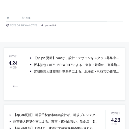
SHARE
2023.04.26 Wed 07:23
permalink
【ap job 更新】 voidが、設計・デザインをスタッフ募集中（名古屋・東京）
4
.
24
坂本拓也 / ATELIER WRITEによる、東京・銀座の、商業施設内のディスプレイ「TDS New Balance SS23」。“ジェンダーニュートラル”を謳うブランドの為に計画。性の区別なく“サイズピッチ”が変わる製品特徴に着目し、商品陳列時の“裾のライン”に沿った勾配の什器を考案。傾斜方向は既存のアート作品との調和も意図
MON
宮城島崇人建築設計事務所による、北海道・札幌市の住宅「Oプロジェクト」。公園に面する家の改修と増築。食に関わる施主の“ラボラトリー”となる建築を目指し、２本の柱でスラブを支え全方向に開放性を持つ“キッチン棟”を考案。公園との新たな関係を作ると共に既存の内部環境も一変させる
【ap job更新】 新居千秋都市建築設計が、新規プロジェクト開始に伴い 設計スタッフ（2023年新卒・既卒・経験者）とアルバイトを募集中
4
.
28
雨宮脩大建築企画による、東京・東村山市の、飲食店「ENCOUNTER」。狭小区画に“出会い”の名前の店を作る計画。利用者と料理人の双方が居心地よい空間を求め、雁行するカウンターや段差等で空間を細かく分節。其々の場で全体の長所短所を分かち合う様に固有の性質を与える
FRI
【ap job更新】 OMAと日建設計で経験を積み開設された「松田仁樹建築設計事務所」が、設計スタッフ（2023年新卒・既卒・経験者）、秘書事務、学生アルバイトを募集中