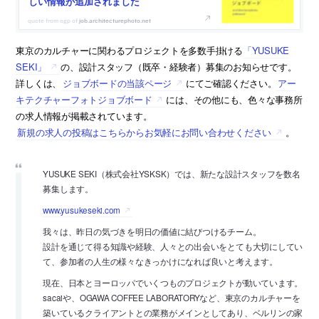
しい情報が追加されました
job.architecturephoto.net
東京のカルチャーに関わるプロジェクトを多数手掛ける
「YUSUKE
SEKI」
の、設計スタッフ（既卒・経験者）募集のお知らせです。
詳しくは、
ジョブボードの当該ページ
にてご確認ください。
アー
キテクチャーフォトジョブボード
には、その他にも、色々な事務所
の求人情報が掲載されています。
新規の求人の投稿はこちらからお気軽にお問い合わせください
。
YUSUKE SEKI（株式会社YSKSK）では、新たな設計スタッフを数名
募集します。
www.yusukeseki.com
我々は、昨日の気づきを明日の価値に結びつけるチーム。
設計を通じて得る知識や経験、人々との出会いをとても大切にしてい
て、参加者の人生の様々なきっかけになれば良いと考えます。
現在、日本とヨーロッパでいくつものプロジェクトが動いています。
sacaiや、OGAWA COFFEE LABORATORYなど、東京のカルチャーを
築いているクライアントとの業務がメインとしてあり、ベルリンの家