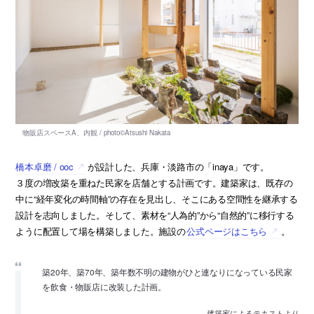
橋本卓磨 / ooc
が設計した、兵庫・淡路市の「inaya」です。
３度の増改築を重ねた民家を店舗とする計画です。建築家は、既存の
中に“経年変化の時間軸”の存在を見出し、そこにある空間性を継承する
設計を志向しました。そして、素材を“人為的”から“自然的”に移行する
ように配置して場を構築しました。施設の
公式ページはこちら
。
築20年、築70年、築年数不明の建物がひと連なりになっている民家
を飲食・物販店に改装した計画。
建築家によるテキストより