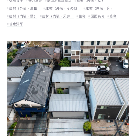
穂垣貴子
笹の倉舎
隅田木造建築店
建材（外装・壁）
建材（外装・屋根）
建材（外装・その他）
建材（内装・床）
建材（内装・壁）
建材（内装・天井）
住宅
図面あり
広島
笹倉洋平