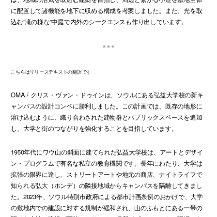
に配置して諸機能を地下に収める構成を考案しました。また、光を取
込む“滝の様な”中庭で内外のシークエンスも作り出しています。
こちらはリリーステキストの翻訳です
OMA / クリス・ヴァン・ドゥインは、ソウルにある弘益大学校の新キ
ャンパスの設計コンペに勝利しました。この計画では、既存の地形に
溶け込むように、織り合わされた建物群とパブリックスペースを追加
し、大学と街のつながりを強化することを目指しています。
1950年代にワウ山の斜面に建てられた弘益大学校は、アートとデザイ
ン・プログラムで有名な私立の教育機関です。長年にわたり、大学は
拡張の限界に達し、ストリートアートや地元の商店、ナイトライフで
知られる弘大（ホンデ）の隣接地域からキャンパスを隔離してきまし
た。2023年、ソウル特別市政府による都市計画条例のおかげで、大学
の敷地内での建設に対する規制が緩和され、山のふもとにある一帯の