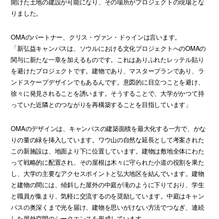
開けた土地の建設が可能になり、その場所がプロジェクトの現場とな
りました。
OMAのパートナー、クリス・ヴァン・ドゥインは言います。
「新弘益キャンパスは、ソウルにおける文化プロジェクトへのOMAの
関与に新たな一章を加えるものです。これはありふれたレッテル貼り
を避けたプロジェクトです。建物であり、マスタープランであり、ラ
ンドスケープデザインでもあるんです。意図的に目立つことを避け、
徐々に発見されることを誘います。そうすることで、大学がかつて持
っていた近隣とのつながりを再構築することを目指しています」
OMAのデザインは、キャンパスの建築面積を最大化する一方で、かな
りの量の緑を挿入しています。ワウ山の自然な延長として考案された
この新施設は、地面より下に位置しています。建物は敷地全体にわた
って戦略的に配置され、その屋根は木々に守られた小道の役割を果た
し、大学の主要なアクセスポイントと弘大地区を結んでいます。建物
と建物の間には、傾斜した屋外の中庭が滝のように下りており、学生
と職員が集まり、気軽に交流するのを奨励しています。中庭はキャン
パスの奥深くまで光を届け、建物を思いがけない方法でつなぎ、連続
した屋外空間のシークエンスを形成しています。