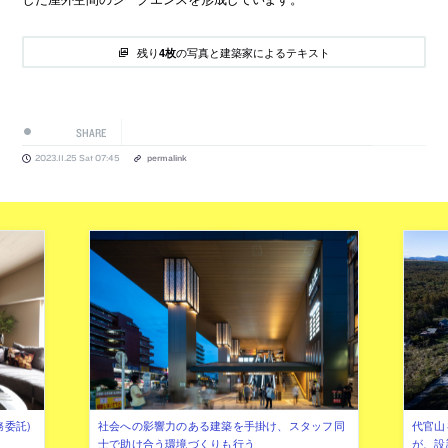
残り
の写真と建築家によるテキスト
4枚
SHARE
2023.11.25 Sat 07:45
permalink
務委託)
社会への影響力のある建築を手掛け、スタッフ同
代官山を
士で助け合う環境づくりも行う
が、設