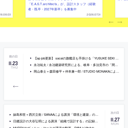
「E.A.S.T.architects」が、設計スタッフ（経験
者・既卒・2027年新卒）を募集中
26.08.03
2026.07.31
【ap job更新】 sacaiの旗艦店も手掛ける「YUSUKE SEKI STUDIO」が、設計スタッフ（既卒・経験者）を募集中
11
.
23
永冶祐太 / 永冶建築研究所による、岐阜・多治見市の「間の家」。様々な用途の建物が並ぶ地域の扇形敷地に計画。街と程よく繋がる住宅を目指し、周辺環境との“間”を考慮する設計を志向。建物の量塊と木壁が作り出す“間”の空間から光や景色を室内に取り込む
THU
岡山泰士＋森田修平＋仲本兼一郎 / STUDIO MONAKAによる、沖縄・国頭村の「謝敷集落の宿」。地域の再生を目的とした宿泊施設。“美しい集落の継承”も目指し、現地のリソースを活かした工法で造る建築を志向。職人が手慣れた2×4工法とブロック造を組合せて開放感と重厚感を両立する豊かな場を生み出す
妹島和世＋西沢立衛 / SANAAによる講演「環境と建築」の記録。東西アスファルト事業協同組合の主催で2023年2月に行われたもの
11
.
27
日建設計の大谷弘明による講演「組織で設計する」の記録。東西アスファルト事業協同組合の主催で2022年11月に行われたもの
MON
MVRDVのヴィニー・マースの講演の動画。RIBAとVitrAの主催で2023年6月に行われたもの