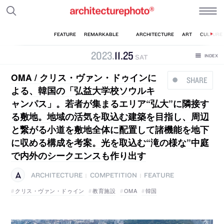
2023
.
11
.
25
SAT
OMA / クリス・ヴァン・ドゥインに
SHARE
よる、韓国の「弘益大学校ソウルキ
ャンパス」。若者が集まるエリア“弘大”に隣接す
る敷地。地域の活気を取込む建築を目指し、周辺
と繋がる小道を敷地全体に配置して諸機能を地下
に収める構成を考案。光を取込む“滝の様な”中庭
で内外のシークエンスも作り出す
ARCHITECTURE
COMPETITION
FEATURE
|
|
クリス・ヴァン・ドゥイン
教育施設
OMA
韓国