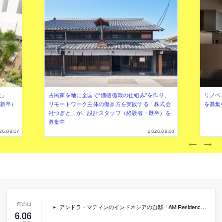
社」
古民家を軸に全国で“価値循環の仕組み”を作り、
リノベ
年新卒）
リモートワーク主体の働き方を実践する「株式会
を募集
社つぎと」が、設計スタッフ（経験者・既卒）を
募集中
26.08.07
2026.08.03
アンドラ・マティンのインドネシアの自邸「AM Residence」(2012年竣工) の動画。マティンによる各空間の解説も収録
6
.
06