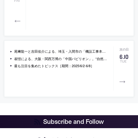
FRI
尾﨑龍一と吉田佑介による、埼玉・入間市の「機設工事本社屋」。重量物の搬入や据付を行う企業の為に計画。現場のバックオフィスとしての社屋の在り方を追求し、“流動性の中に拠点性を見つける”ような空間を志向。部位のヒエラルキーや材料の象徴性を慎重に剥ぎ取り造り上げる
6
.
10
崔愷による、大阪・関西万博の「中国パビリオン」。“自然と共に生きるコミュニティの構築”をテーマとする施設。歴史と文明発展を伝える存在として、古代の知識の運び手“竹簡”から着想を得た建築を考案。細長い敷地を魅力的な庭園の様な展示ルートに変貌させる
TUE
最も注目を集めたトピックス［期間：2025/6/2-6/8］
Subscribe and Follow