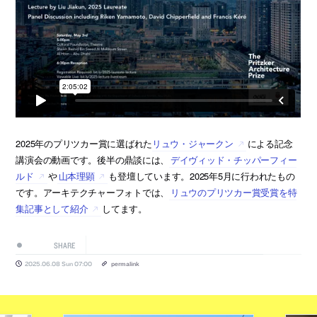
2025年のプリツカー賞に選ばれた
リュウ・ジャークン
による記念
講演会の動画です。後半の鼎談には、
デイヴィッド・チッパーフィー
ルド
や
山本理顕
も登壇しています。2025年5月に行われたもの
です。アーキテクチャーフォトでは、
リュウのプリツカー賞受賞を特
集記事として紹介
してます。
SHARE
2025.06.08 Sun 07:00
permalink