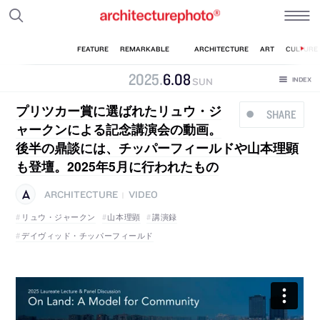
2025
.
6
.
08
SUN
プリツカー賞に選ばれたリュウ・ジ
SHARE
ャークンによる記念講演会の動画。
後半の鼎談には、チッパーフィールドや山本理顕
も登壇。2025年5月に行われたもの
ARCHITECTURE
VIDEO
|
リュウ・ジャークン
山本理顕
講演録
デイヴィッド・チッパーフィールド