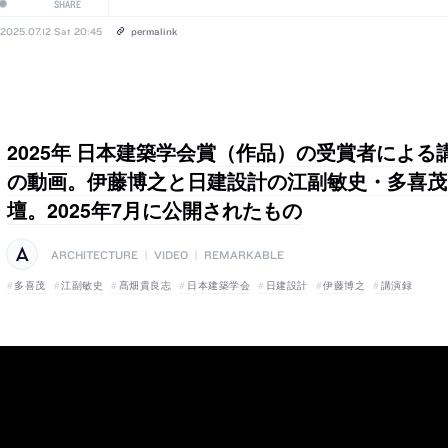
SHARE
2025.07.12 Sat 20:45
permalink
2025年 日本建築学会賞（作品）の受賞者によ
の動画。伊藤博之と日建設計の江副敏史・多喜茂
壇。2025年7月に公開されたもの
ARCHITECTURE
|
VIDEO
|
REMARKABLE
多喜茂
江副敏史
髙畑貴良志
日本建築学会
日建設計
伊藤博之
講演録