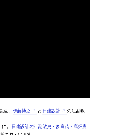
の動画。
伊藤博之
と
日建設計
の江副敏
に。
日建設計の江副敏史・多喜茂・髙畑貴
掲載されています。