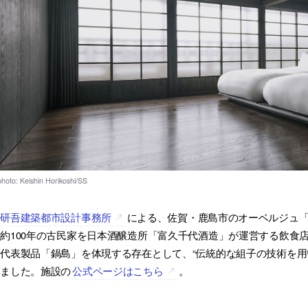
隈研吾建築都市設計事務所
による、佐賀・鹿島市のオーベルジュ「F
約100年の古民家を日本酒醸造所「富久千代酒造」が運営する飲食
代表製品「鍋島」を体現する存在として、“伝統的な組子の技術を用
しました。施設の
公式ページはこちら
。