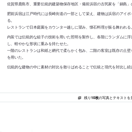
佐賀県鹿島市、重要伝統的建築物保存地区・備前浜宿の古民家を「鍋島」
肥前浜宿は江戸時代には長崎街道の一部として栄え、建物は浜宿のアイポ
る。
レストランで日本庭園をカウンター越しに望み、懐石料理が振る舞われる
内装では伝統的な組子の技術を用いた照明を製作し、各階にランダムに浮
し、軽やかな形状に重みを持たせた。
一階のレストランは和紙と網代で柔らかく包み、二階の客室は既存の土壁
を用いた。
伝統的な建物の中に素材の対比を散りばめることで伝統と現代を対比し続
残り
10枚
の写真とテキストを