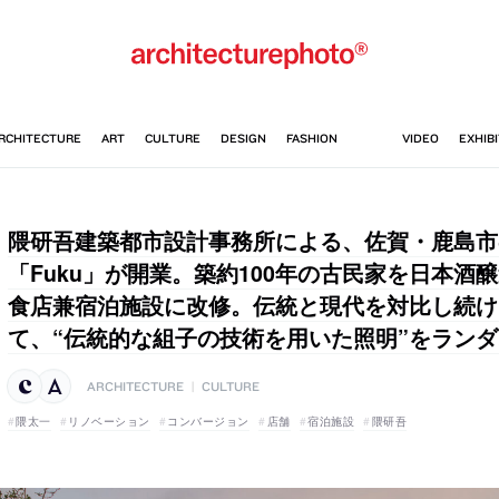
隈研吾建築都市設計事務所による、佐賀・鹿島市
「Fuku」が開業。築約100年の古民家を日本酒
食店兼宿泊施設に改修。伝統と現代を対比し続け
て、“伝統的な組子の技術を用いた照明”をラン
ARCHITECTURE
|
CULTURE
隈太一
リノベーション
コンバージョン
店舗
宿泊施設
隈研吾