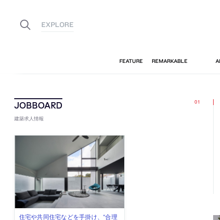
建築求人情報
古民家を軸に全国で“価値循環の仕組
リノベる株式会社が、設計パートナ
社会への影響力のある建築を手掛
代官山を拠点に活動する「梅澤竜也 /
住宅や共同住宅などを手掛け、“合理