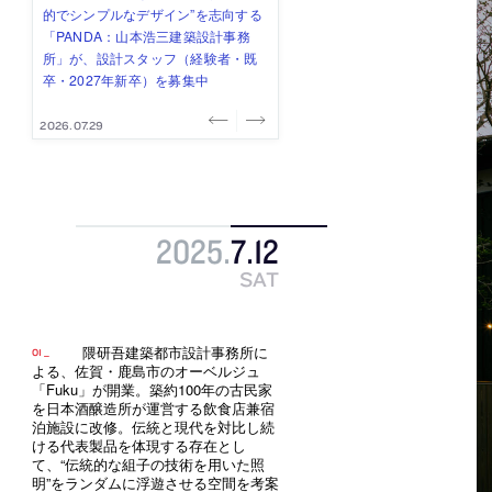
み”を作り、リモートワーク主体の働
ー (業務委託) を募集中
け、スタッフ同士で助け合う環境づ
ALA INC.」が、設計スタッフ・アル
的でシンプルなデザイン”を志向する
き方を実践する「株式会社つぎと」
くりも行う「E.A.S.T.architects」
バイト・事務職を募集中
「PANDA：山本浩三建築設計事務
が、設計スタッフ（経験者・既卒）
が、設計スタッフ（経験者・既卒・
所」が、設計スタッフ（経験者・既
を募集中
2027年新卒）を募集中
卒・2027年新卒）を募集中
2026.08.03
2026.08.03
2026.07.31
2026.07.30
2026.07.29
2025
.
7
.
12
SAT
隈研吾建築都市設計事務所に
よる、佐賀・鹿島市のオーベルジュ
「Fuku」が開業。築約100年の古民家
を日本酒醸造所が運営する飲食店兼宿
泊施設に改修。伝統と現代を対比し続
ける代表製品を体現する存在とし
て、“伝統的な組子の技術を用いた照
明”をランダムに浮遊させる空間を考案