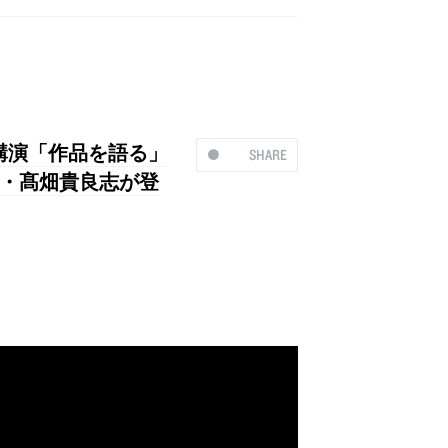
る講演「作品を語る」
SHARE
・髙畑貴良志が登