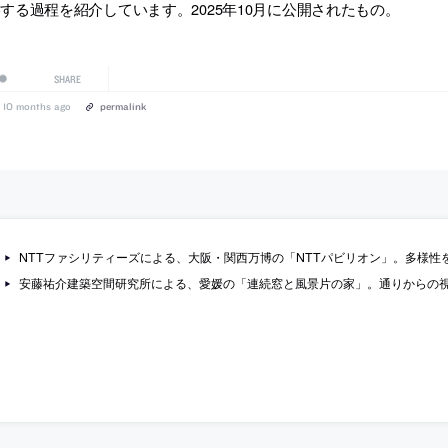
する過程を紹介しています。2025年10月に公開されたもの。
SHARE
10 months ago
permalink
NTTファシリティーズによる、大阪・関西万博の「NTTパビリオン」。多様性を育む“パラコンシステント”の思想の表現を求め、“建物
安藤祐介建築空間研究所による、愛媛の「連続窓と風景片の家」。通りからの視認性が高い三角形の土地。施主の個性の表現と変形敷地への応答を考慮し、