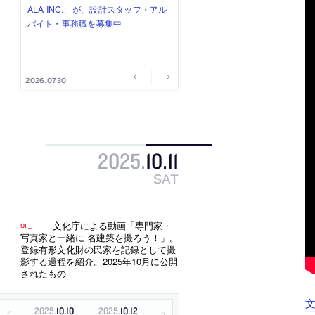
み”を作り、リモートワーク主体の働
ー (業務委託) を募集中
け、スタッフ同士で助け合う環境づ
ALA INC.」が、設計スタッフ・アル
的でシンプルなデザイン”を志向する
き方を実践する「株式会社つぎと」
くりも行う「E.A.S.T.architects」
バイト・事務職を募集中
「PANDA：山本浩三建築設計事務
が、設計スタッフ（経験者・既卒）
が、設計スタッフ（経験者・既卒・
所」が、設計スタッフ（経験者・既
を募集中
2027年新卒）を募集中
卒・2027年新卒）を募集中
2026.08.03
2026.08.03
2026.07.31
2026.07.30
2026.07.29
2025
.
10
.
11
SAT
文化庁による動画「専門家・
写真家と一緒に 名建築を撮ろう！」。
登録有形文化財の民家を記録として撮
影する過程を紹介。2025年10月に公開
されたもの
2025
.
10
.
10
2025
.
10
.
12