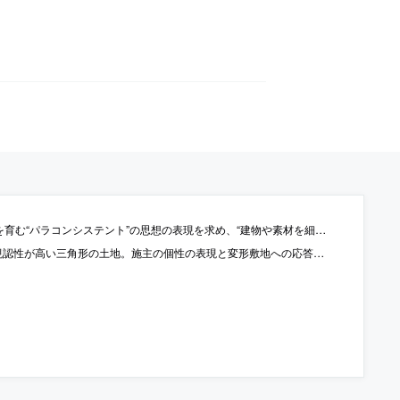
や素材を細分化”して“体験や振舞を粒子化”する存在を志向。布やカーボンファイバーを主要素材とする建築を考案
規則的に窓を配列した“積み木のような段々形状”の建築を考案。周囲の“異彩なオブジェクト群”とも“不思議な調和”を成す