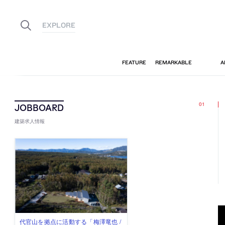
建築求人情報
古民家を軸に全国で“価値循環の仕組
リノベる株式会社が、設計パートナ
社会への影響力のある建築を手掛
代官山を拠点に活動する「梅澤竜也 /
住宅や共同住宅などを手掛け、“合理