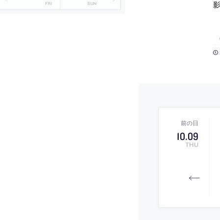
影
FRI
SUN
10
.
09
THU