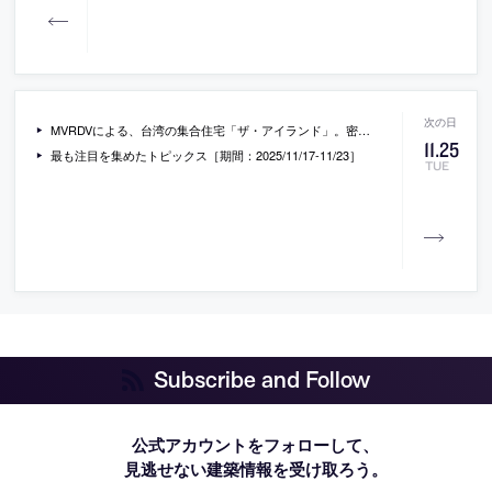
MVRDVによる、台湾の集合住宅「ザ・アイランド」。密集した商業地域での計画。“都市の中への緑のオアシスの創出”を目指し、ファサードに多数の植栽スペース付きのバルコニーなどを備えた建築を考案。緑と統合する有機的形態はガウディの建築からも着想を得る
11
.
25
最も注目を集めたトピックス［期間：2025/11/17-11/23］
TUE
Subscribe and Follow
公式アカウントをフォローして、
見逃せない建築情報を受け取ろう。