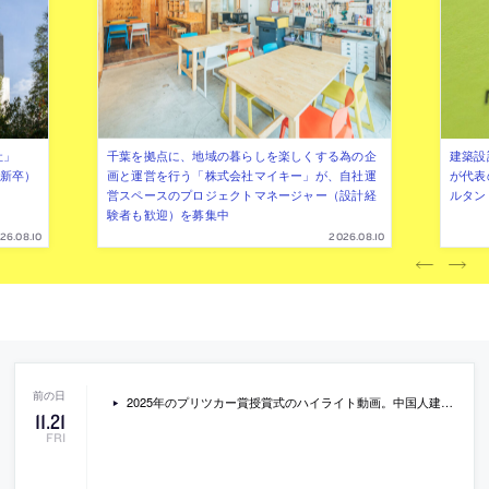
社」
千葉を拠点に、地域の暮らしを楽しくする為の企
建築設
年新卒）
画と運営を行う「株式会社マイキー」が、自社運
が代表
営スペースのプロジェクトマネージャー（設計経
ルタン
験者も歓迎）を募集中
26.08.10
2026.08.10
2025年のプリツカー賞授賞式のハイライト動画。中国人建築家のリュウ・ジャークンが受賞。ルーブル・アブダビで2025年5月に行われたもの
11
.
21
FRI