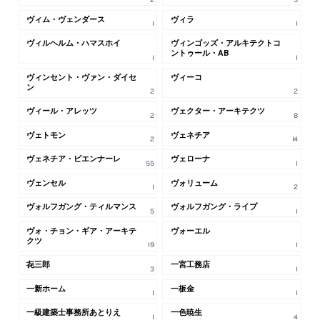
ヴィム・ヴェンダース
ヴィラ
1
1
ヴィルヘルム・ハマスホイ
ヴィンゴッズ・アルキテクトコ
ントゥール・AB
1
1
ヴィンセント・ヴァン・ダイセ
ヴィーコ
ン
2
2
ヴィール・アレッツ
ヴェクター・アーキテクツ
2
8
ヴェトモン
ヴェネチア
2
14
ヴェネチア・ビエンナーレ
ヴェローナ
55
1
ヴェンセル
ヴォリューム
1
2
ヴォルフガング・ティルマンス
ヴォルフガング・ライプ
5
1
ヴォ・チョン・ギア・アーキテ
ヴォーエル
クツ
19
1
㐂三郎
一宮工務店
3
1
一新ホーム
一板金
1
1
一級建築士事務所あとりえ
一色暁生
1
4