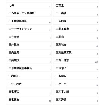
七保
万美堂
4
1
三つ葉ガーデン事務所
三上嘉啓
1
1
三上建築事務所
三五郎園
4
1
三井デザインテック
三井不動産
2
1
三井孝明
三井嶺
1
11
三井敦史
三井祐介
1
4
三光産業
三共建具工業
1
1
三共建設
三分一博志
1
23
三原建築設計事務所
三原悠子
1
2
三和化工
三和建設
1
2
三好工務店
三宅一生
1
3
三宅唯弘
三宅宇太郎
1
1
三宅正浩
三宅洋児
8
1