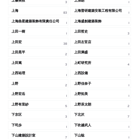
上條美枝
上浪朗
3
1
上海
上海普研建築安装工程有限公司
83
1
上海曲星建築装飾有限責任公司
上海盛創建築装飾
1
1
上田一樹
上田哲史
1
3
上田宏
上田左官店
38
1
上田晃平
上田満盛
2
1
上田篤
上町研究所
3
4
上西祐理
上西設備
1
1
上野
上野佳奈子
2
1
上野宏岳
上野拓美
1
1
上野有里紗
上野辰太朗
5
2
下京区
下北沢
3
7
下司歩
下吹越武人
1
1
下山建築設計室
下山聡
7
1