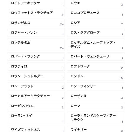
ロイドアーキテクツ
ロウエ
1
3
ロウファットストラクチュア
ロココプロデュース
11
1
ロサンゼルス
ロシア
24
17
ロジャー・バレン
ロス・ラブグローブ
1
1
ロッテルダム
ロッテルダム・ルーフトップ・
デイズ
24
1
ロバート・フランク
ロバート・ヴェンチューリ
1
1
ロフティ21
ロフトワーク
1
2
ロラン・シュトルダー
ロンドン
1
125
ロン・アラッド
ロン・フィンリー
2
1
ローカルアーキテクチャー
ローザンヌ
3
3
ローゼンバウム
ローマ
2
2
ローラン･ネイ
ローラ・ランドスケープ・アー
キテクツ
1
1
ワイズフィットネス
ワイナリー
1
6