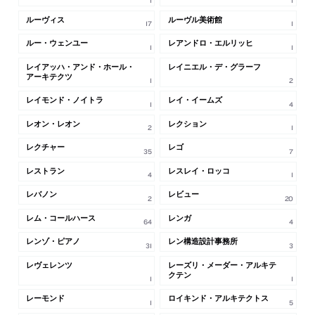
ルーヴィス
ルーヴル美術館
17
1
ルー・ウェンユー
レアンドロ・エルリッヒ
1
1
レイアッハ・アンド・ホール・
レイニエル・デ・グラーフ
アーキテクツ
1
2
レイモンド・ノイトラ
レイ・イームズ
1
4
レオン・レオン
レクション
2
1
レクチャー
レゴ
35
7
レストラン
レスレイ・ロッコ
4
1
レバノン
レビュー
2
20
レム・コールハース
レンガ
64
4
レンゾ・ピアノ
レン構造設計事務所
31
3
レヴェレンツ
レーズリ・メーダー・アルキテ
クテン
1
1
レーモンド
ロイキンド・アルキテクトス
1
5