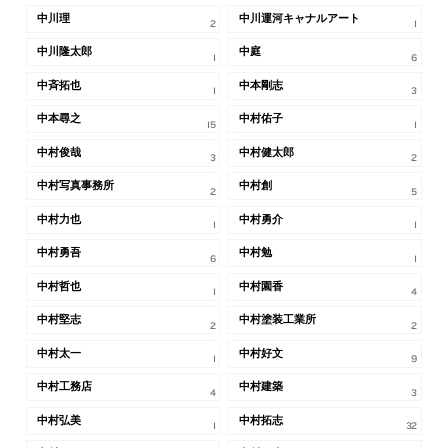
中川理
中川運河キャナルアート
2
1
中川隆太郎
中庭
1
6
中斉拓也
中本剛志
1
3
中本尋之
中村佑子
15
1
中村俊哉
中村健太郎
3
2
中村写真事務所
中村創
2
5
中村力也
中村勇介
1
1
中村勇吾
中村勉
6
1
中村哲也
中村園香
1
4
中村堅志
中村塗装工業所
2
2
中村太一
中村好文
1
9
中村工務店
中村建築
4
3
中村弘美
中村拓志
1
32