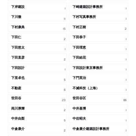
下岸建設
下崎建築設計事務所
1
1
下川徹
下村写真事務所
11
1
下村康典
下村正樹
15
2
下田仁
下田恭子
2
1
下田悠太
下田理恵
1
1
下田直彦
下田結花
2
1
下田設計
下田設計東京事務所
1
1
下里卓也
下門英治
5
1
不動産
不滅科技（上海）
6
1
世田谷
世田谷区
23
86
両川厚輝
中井基博
2
1
中井由梨
中佐昭夫
5
1
中倉康介
中倉康介建築設計事務所
2
1