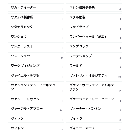
ワカ・ウォーター
ワシン建築事務所
1
4
ワタナベ製作所
ワタル塗装
1
1
ワダセラミック
ワルドラップ
1
1
ワンシュウ
ワンダーウォール（施工）
1
1
ワンダーラスト
ワンブロック
1
1
ワン・シュウ
ワークショップ
9
8
ワークヴィジョンズ
ワールド
1
1
ヴァイエル・チプセ
ヴァレリオ・オルジアティ
1
29
ヴァンクンステン・アーキテク
ヴァン・ボーフェン・アルキテ
ツ
クテン
1
2
ヴァン・モリヴァン
ヴァージニア・リー・バートン
1
1
ヴァージル・アブロー
ヴァーナー・パントン
14
2
ヴィック
ヴィトラ
1
6
ヴィトン
ヴィニー・マース
2
5