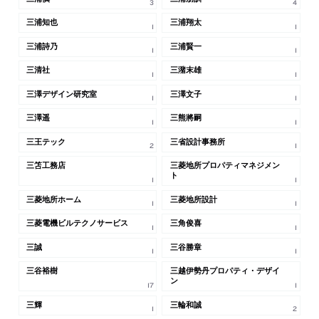
3
4
三浦知也
三浦翔太
1
1
三浦詩乃
三浦賢一
1
1
三清社
三潴末雄
1
1
三澤デザイン研究室
三澤文子
1
1
三澤遥
三熊將嗣
1
1
三王テック
三省設計事務所
2
1
三笘工務店
三菱地所プロパティマネジメン
ト
1
1
三菱地所ホーム
三菱地所設計
1
1
三菱電機ビルテクノサービス
三角俊喜
1
1
三誠
三谷勝章
1
1
三谷裕樹
三越伊勢丹プロパティ・デザイ
ン
17
1
三輝
三輪和誠
1
2