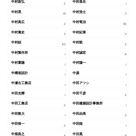
中村政弘
中村昌生
2
1
中村晃
中村浩士
18
3
中村真広
中村竜治
2
50
中村篤史
中村紀章
3
3
中村絵
中村航
63
2
中村製作所
中村誠宏
1
6
中村重陽
中村陽一
1
1
中構造設計
中源
1
1
中瀬古工務店
中田アツシ
1
1
中田光輝
中田千彦
1
2
中田工務店
中田建築設計事務所
2
1
中田敦大
中田由美
1
2
中田裕一
中田陸
2
1
中畑昌之
中目黒
4
6