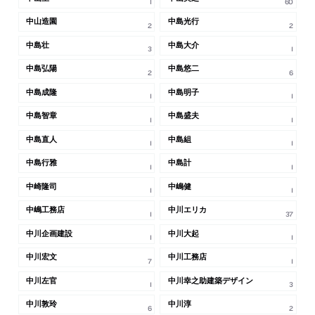
1
60
中山造園
中島光行
2
2
中島壮
中島大介
3
1
中島弘陽
中島悠二
2
6
中島成隆
中島明子
1
1
中島智章
中島盛夫
1
1
中島直人
中島組
1
1
中島行雅
中島計
1
1
中崎隆司
中嶋健
1
1
中嶋工務店
中川エリカ
1
37
中川企画建設
中川大起
1
1
中川宏文
中川工務店
7
1
中川左官
中川幸之助建築デザイン
1
3
中川敦玲
中川淳
6
2