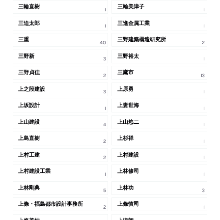
三輪直樹
三輪美津子
1
1
三迫太郎
三進金属工業
1
1
三重
三野建築構造研究所
40
2
三野新
三野裕太
3
1
三野貞佳
三鷹市
2
13
上之段建設
上原勇
3
1
上坂設計
上妻世海
1
1
上山建設
上山悠二
4
1
上島直樹
上杉禅
2
1
上村工建
上村建設
2
1
上村建設⼯業
上林修司
1
1
上林剛典
上林功
5
3
上條・福島都市設計事務所
上條慎司
2
1