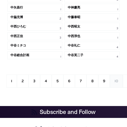
中矢昌行
中神慶亮
1
1
中脇充博
中藤泰昭
2
1
中西ひろむ
中西昭太
3
3
中西正佳
中西淳也
3
1
中谷ミチコ
中谷礼仁
1
4
中谷総合計画
中谷芙二子
1
4
1
2
3
4
5
6
7
8
9
10
Subscribe and Follow