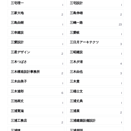
三宅理一
三宅設計
1
1
三家大地
三島伸雄
2
2
三島由樹
三嶋一路
1
23
三幸建設
三愛岐
1
1
三愛設計
三日月アーキテクツ
1
3
三星デザイン
三昭建設
2
1
三木つばさ
三木夕渚
1
4
三木構造設計事務所
三木由也
2
3
三木由美子
三木貴
1
1
三木達郎
三桶士文
6
1
三池画丈
三浦丈典
1
1
三浦寛滋
三浦展
1
2
三浦工務店
三浦建築設備設計
2
1
三浦慎
三浦朋訓