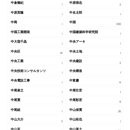
中倉徹紀
中原崇志
1
3
中原英隆
中名太郎
1
1
中商
中国
1
383
中国工業開発
中国建築科学研究院
1
1
中大窪千晶
中央アーキ
1
1
中央区
中央土地
91
1
中央工業
中央建設
1
3
中央技術コンサルタンツ
中央構造
1
1
中央電設工事
中富慶
1
6
中尾俊之
中尾壮宏
1
1
中尾寛
中尾彰宏
1
9
中尾組
中山保寛
1
35
中山大介
中山拓也
3
1
中山至
中山英之