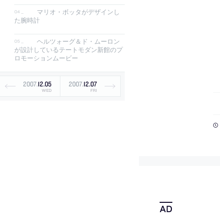
マリオ・ボッタがデザインし
た腕時計
ヘルツォーグ＆ド・ムーロン
が設計しているテートモダン新館のプ
ロモーションムービー
2007
.
12
.
05
2007
.
12
.
07
WED
FRI