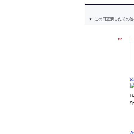
この日更新したその他
Sp
Ro
Sp
A