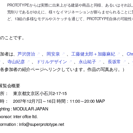
PROTOTYPEからは実際に出来上がる建築や商品と同様、あるいはそれ
荒削りであるがゆえに、様々なイマジネーションが膨らませられることに
ど、13組の多様なモデルやスケッチを通じて、PROTOTYPE自体の可能
とのことです。
参加者は、
芦沢啓治
、
岡安泉
、
工藤健太郎＋加藤麻紀
、
Chr
、
寺山紀彦
、
ドリルデザイン
、
永山祐子
、
長坂常
、
（各参加者の紹介ページへリンクしています。作品の写真あり。）
展覧会概要
所： 東京都文京区小石川2-17-15
時： 2007年12月7日～16日 時間：11:00～20:00 MAP
ighting : MODULAR JAPAN
onsor: inter offce ltd.
formation : info@superprototype.net