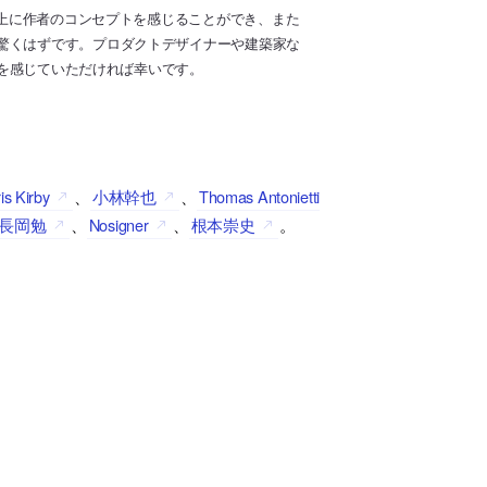
以上に作者のコンセプトを感じることができ、また
驚くはずです。プロダクトデザイナーや建築家な
性を感じていただければ幸いです。
is Kirby
、
小林幹也
、
Thomas Antonietti
長岡勉
、
Nosigner
、
根本崇史
。