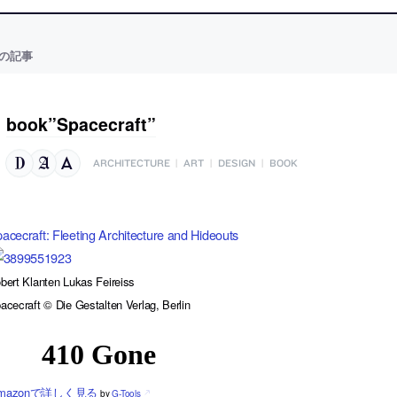
の記事
book”Spacecraft”
ARCHITECTURE
|
ART
|
DESIGN
|
BOOK
acecraft: Fleeting Architecture and Hideouts
bert Klanten Lukas Feireiss
acecraft © Die Gestalten Verlag, Berlin
mazonで詳しく見る
by
G-Tools