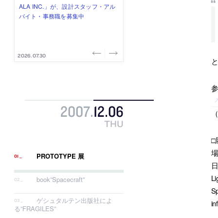
式会社」が、設計スタッフ（経験
み”を作り、リモートワーク主体の働
ー (業務委託) を募集中
け、スタッフ同士で助け合う環境づ
ALA INC.」が、設計スタッフ・アル
者・既卒・2027年新卒）を募集中
き方を実践する「株式会社つぎと」
くりも行う「E.A.S.T.architects」
バイト・事務職を募集中
が、設計スタッフ（経験者・既卒）
が、設計スタッフ（経験者・既卒・
を募集中
2027年新卒）を募集中
2026.08.07
2026.08.03
2026.08.03
2026.07.31
2026.07.30
2007
.
12
.
06
THU
□
場
PROTOTYPE 展
日
L
book”Spacecraft”
Sp
ゲシュタルテン出版社によ
in
る”FRAGILES”