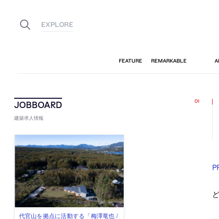
建築求人情報
P
佐々木慧が主宰する「axonometric株
古民家を軸に全国で“価値循環の仕組
リノベる株式会社が、設計パートナ
社会への影響力のある建築を手掛
代官山を拠点に活動する「梅澤竜也 /