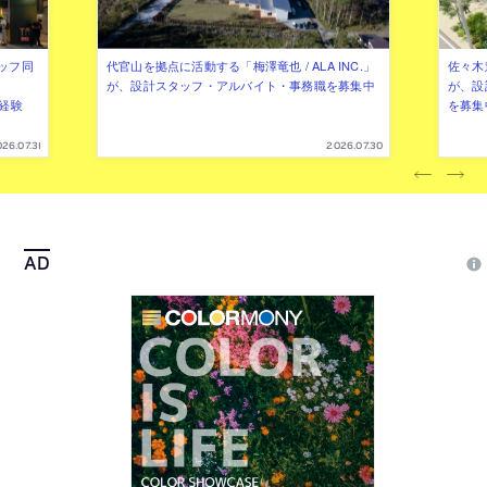
ッフ同
代官山を拠点に活動する「梅澤竜也 / ALA INC.」
佐々木慧
が、設計スタッフ・アルバイト・事務職を募集中
が、設
（経験
を募集
26.07.31
2026.07.30