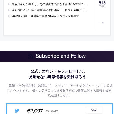
5
.
15
長谷川豪らが審査し、その最優秀作品を予算300万で制作し、埼玉県立近代美術館で展示公開するコンペ「旅する小さな家」が提案を募集中
THU
隈研吾による中国・雲南省の複合施設「（仮称）雲南セールスセンター」の画像など
[ap job 更新] 一級建築士事務所UAがスタッフを募集中
Subscribe and Follow
公式アカウントをフォローして、
見逃せない建築情報を受け取ろう。
「建築と社会の関係を視覚化する」メディア、アーキテクチャーフォトの公式
アカウントです。
様々な切り口による複眼的視点で建築に関する情報を最速
でお届けします。
62,097
Follow