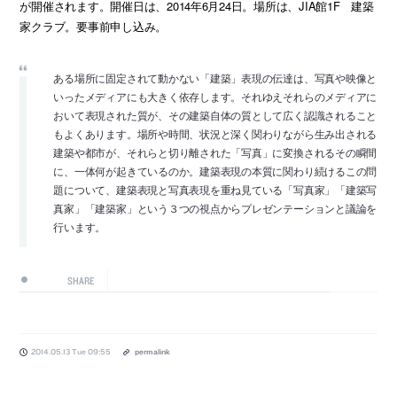
が開催されます。開催日は、2014年6月24日。場所は、JIA館1F 建築
家クラブ。要事前申し込み。
ある場所に固定されて動かない「建築」表現の伝達は、写真や映像と
いったメディアにも大きく依存します。それゆえそれらのメディアに
おいて表現された質が、その建築自体の質として広く認識されること
もよくあります。場所や時間、状況と深く関わりながら生み出される
建築や都市が、それらと切り離された「写真」に変換されるその瞬間
に、一体何が起きているのか。建築表現の本質に関わり続けるこの問
題について、建築表現と写真表現を重ね見ている「写真家」「建築写
真家」「建築家」という３つの視点からプレゼンテーションと議論を
行います。
SHARE
2014.05.13 Tue 09:55
permalink