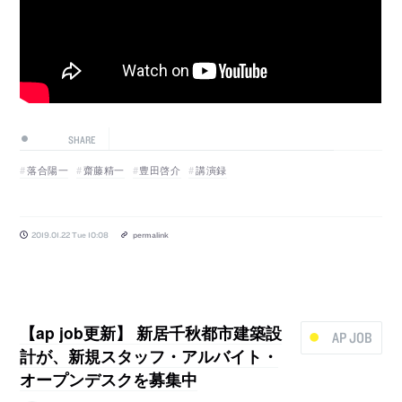
SHARE
落合陽一
齋藤精一
豊田啓介
講演録
2019.01.22 Tue 10:08
permalink
【ap job更新】 新居千秋都市建築設
AP JOB
計が、新規スタッフ・アルバイト・
オープンデスクを募集中