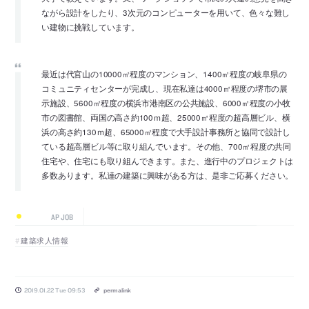
ながら設計をしたり、3次元のコンピューターを用いて、色々な難し
い建物に挑戦しています。
最近は代官山の10000㎡程度のマンション、1400㎡程度の岐阜県の
コミュニティセンターが完成し、現在私達は4000㎡程度の堺市の展
示施設、5600㎡程度の横浜市港南区の公共施設、6000㎡程度の小牧
市の図書館、両国の高さ約100ｍ超、25000㎡程度の超高層ビル、横
浜の高さ約130ｍ超、65000㎡程度で大手設計事務所と協同で設計し
ている超高層ビル等に取り組んでいます。その他、700㎡程度の共同
住宅や、住宅にも取り組んできます。また、進行中のプロジェクトは
多数あります。私達の建築に興味がある方は、是非ご応募ください。
AP JOB
建築求人情報
2019.01.22 Tue 09:53
permalink