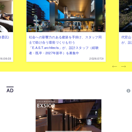
務委託)
社会への影響力のある建築を手掛け、スタッフ同
代官山を
士で助け合う環境づくりも行う
が、設
「E.A.S.T.architects」が、設計スタッフ（経験
者・既卒・2027年新卒）を募集中
26.08.03
2026.07.31