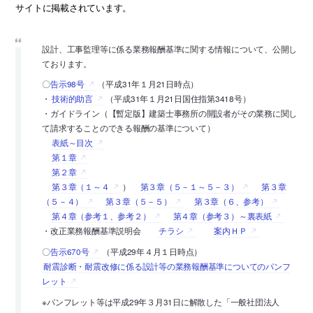
サイトに掲載されています。
設計、工事監理等に係る業務報酬基準に関する情報について、公開し
ております。
〇
告示98号
（平成31年１月21日時点）
・
技術的助言
（平成31年１月21日国住指第3418号）
・ガイドライン（【暫定版】建築士事務所の開設者がその業務に関し
て請求することのできる報酬の基準について）
表紙～目次
第１章
第２章
第３章（１～４
）
第３章（５－１～５－３）
第３章
（５－４）
第３章（５－５）
第３章（６、参考）
第４章（参考１、参考２）
第４章（参考３）～裏表紙
・改正業務報酬基準説明会
チラシ
案内ＨＰ
〇
告示670号
（平成29年４月１日時点）
耐震診断・耐震改修に係る設計等の業務報酬基準についてのパンフ
レット
※パンフレット等は平成29年３月31日に解散した「一般社団法人