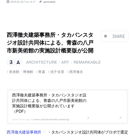
2019.01.22 Tue 14:17
permalink
西澤徹夫建築事務所・タカバンスタ
SHARE
ジオ設計共同体による、青森の八戸
市新美術館の実施設計概要版が公開
ARCHITECTURE
ART
REMARKABLE
|
|
美術館・博物館
青森
浅子佳英
西澤徹夫
西澤徹夫建築事務所・タカバンスタジオ設
計共同体による、青森の八戸市新美術館の
実施設計概要版が公開されています
（PDF）
www.city.hachinohe.aomori.jp
西澤徹夫建築事務所
・タカバンスタジオ設計共同体がプロポで選定