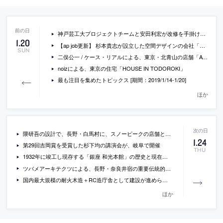
神戸芸工大プロジェクトチームと安田利宏が改修を手掛けた、神戸市須磨区の共同住宅「Y’s house RD-08」の内覧会が開催
1
.
20
【ap job更新】 杉本貴志が設立した空間デザインの会社「スーパーポテト」が、インテリアデザイナー・アルバイトを募集中
SUN
二俣公一 / ケース・リアルによる、東京・北青山の店舗「ATON AOYAMA」
noizによる、東京の住宅「HOUSE IN TODOROKI」
最も注目を集めたトピックス [期間：2019/1/14-1/20]
ほか
隈研吾の設計で、長野・白馬村に、スノーピークの店舗と野遊びが融合する体験施設がつくられることに
1
.
24
第29回吉岡賞を受賞した杉下均の講演会が、岐阜で開催
THU
1932年に竣工し現存する「銀座 和光本館」の歴史と現在について、建築的視点で紹介する記事
ツバメアーキテクツによる、長野・奈良井宿の重要伝統的建造物の改修「天窓の町家」
国内最大規模の耐火木造＋RC造庁舎として建設が進められている山口県の「長門市本庁舎」の構造見学会が開催
ほか