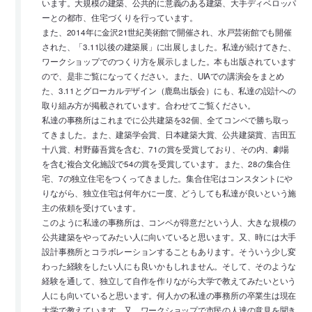
います。大規模の建築、公共的に意義のある建築、大手ディベロッパ
ーとの都市、住宅づくりを行っています。
また、2014年に金沢21世紀美術館で開催され、水戸芸術館でも開催
された、「3.11以後の建築展」に出展しました。私達が続けてきた、
ワークショップでのつくり方を展示しました。本も出版されています
ので、是非ご覧になってください。また、UIAでの講演会をまとめ
た、3.11とグローカルデザイン（鹿島出版会）にも、私達の設計への
取り組み方が掲載されています。合わせてご覧ください。
私達の事務所はこれまでに公共建築を32個、全てコンペで勝ち取っ
てきました。また、建築学会賞、日本建築大賞、公共建築賞、吉田五
十八賞、村野藤吾賞を含む、71の賞を受賞しており、その内、劇場
を含む複合文化施設で54の賞を受賞しています。また、28の集合住
宅、7の独立住宅をつくってきました。集合住宅はコンスタントにや
りながら、独立住宅は何年かに一度、どうしても私達が良いという施
主の依頼を受けています。
このように私達の事務所は、コンペが得意だという人、大きな規模の
公共建築をやってみたい人に向いていると思います。又、時には大手
設計事務所とコラボレーションすることもあります。そういう少し変
わった経験をしたい人にも良いかもしれません。そして、そのような
経験を通して、独立して自作を作りながら大学で教えてみたいという
人にも向いていると思います。何人かの私達の事務所の卒業生は現在
大学で教えています。又、ワークショップで市民の人達の意見を聞き