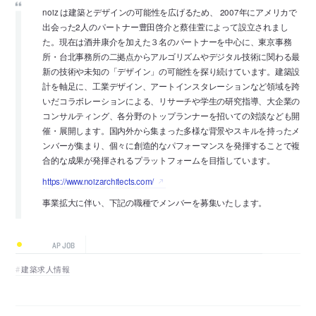
noiz は建築とデザインの可能性を広げるため、 2007年にアメリカで
出会った2人のパートナー豊田啓介と蔡佳萱によって設立されまし
た。現在は酒井康介を加えた３名のパートナーを中心に、東京事務
所・台北事務所の二拠点からアルゴリズムやデジタル技術に関わる最
新の技術や未知の「デザイン」の可能性を探り続けています。建築設
計を軸足に、工業デザイン、アートインスタレーションなど領域を跨
いだコラボレーションによる、リサーチや学生の研究指導、大企業の
コンサルティング、各分野のトップランナーを招いての対談なども開
催・展開します。国内外から集まった多様な背景やスキルを持ったメ
ンバーが集まり、個々に創造的なパフォーマンスを発揮することで複
合的な成果が発揮されるプラットフォームを目指しています。
https://www.noizarchitects.com/
事業拡大に伴い、下記の職種でメンバーを募集いたします。
AP JOB
建築求人情報