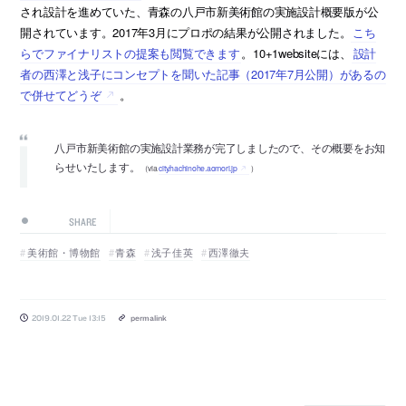
され設計を進めていた、青森の八戸市新美術館の実施設計概要版が公
開されています。2017年3月にプロポの結果が公開されました。
こち
らでファイナリストの提案も閲覧できます
。10+1websiteには、
設計
者の西澤と浅子にコンセプトを聞いた記事（2017年7月公開）があるの
で併せてどうぞ
。
八戸市新美術館の実施設計業務が完了しましたので、その概要をお知
らせいたします。
（via
city.hachinohe.aomori.jp
）
SHARE
美術館・博物館
青森
浅子佳英
西澤徹夫
2019.01.22 Tue 13:15
permalink