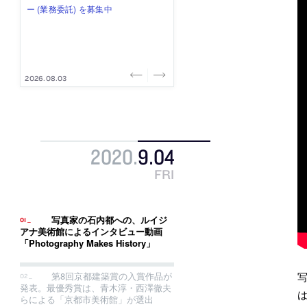
式会社」が、設計スタッフ（経験
み”を作り、リモートワーク主体の働
ー (業務委託) を募集中
け、スタッフ同士で助け合う環境づ
ALA INC.」が、設計スタッフ・アル
者・既卒・2027年新卒）を募集中
き方を実践する「株式会社つぎと」
くりも行う「E.A.S.T.architects」
バイト・事務職を募集中
が、設計スタッフ（経験者・既卒）
が、設計スタッフ（経験者・既卒・
を募集中
2027年新卒）を募集中
2026.08.07
2026.08.03
2026.08.03
2026.07.31
2026.07.30
2020
.
9
.
04
FRI
写真家の石内都への、ルイジ
アナ美術館によるインタビュー動画
「Photography Makes History」
第8回京都建築賞の入賞作品が
発表。最優秀賞は、青木淳・西澤徹夫
らによる「京都市美術館」が選出