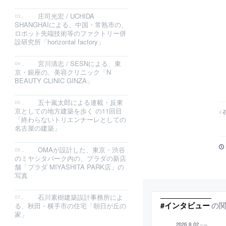
庄司光宏 / UCHIDA
SHANGHAIによる、中国・常熟市の、
ロボット先端技術等のファクトリー併
設研究所「horizontal factory」
宮川清志 / SESNによる、東
京・銀座の、美容クリニック「N
BEAUTY CLINIC GINZA」
五十嵐太郎による連載・反東
京としての地方建築を歩く の11回目
「終わらないトリエンナーレとしての
名古屋の建築」
OMAが設計した、東京・渋谷
のミヤシタパーク内の、プラダの新店
舗「プラダ MIYASHITA PARK店」の
写真
石川素樹建築設計事務所によ
の
#インタビュー
る、秋田・横手市の住宅「朝日が丘の
家」
2026
.
8
.
02
SUN