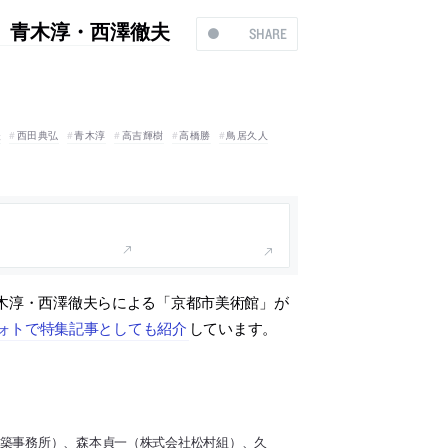
、青木淳・西澤徹夫
SHARE
夫
西田典弘
青木淳
高吉輝樹
高橋勝
鳥居久人
木淳・西澤徹夫らによる「京都市美術館」が
ォトで特集記事としても紹介
しています。
建築事務所）、森本貞一（株式会社松村組）、久