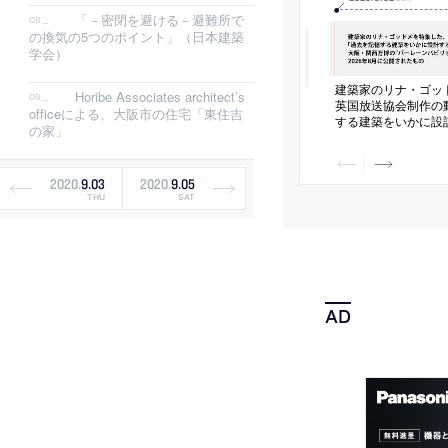
「－密閉を避ける－避難所で
の換気の5つのポイント」（日本建築
学会）
建築家のリナ・ゴッ
Horibe Associates architect’s
英国放送協会制作の
officeによる、大阪市の住宅「東住吉
する建築をいかに設
の家」
阪・関西万博の“バ
ン”の設計者としても
年8月に公開された
2020
.
9
.
03
2020
.
9
.
05
THU
SAT