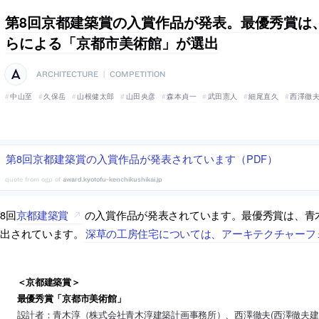
第8回京都建築賞の入賞作品が発表。最優秀賞は
らによる「京都市美術館」が選出
ARCHITECTURE
|
COMPETITION
中山至
久保岳
山根健太郎
山田央彦
森本貞一
武田憲人
細尾直久
西澤徹
第8回京都建築賞の入賞作品が発表されています（PDF）
award.kyotofu-kenchikushikai.jp
8回
京都建築賞
の入賞作品が発表されています。最優秀賞は、青
選出されています。
深草の工房住宅については、アーキテクチャーフ
＜京都建築賞＞
最優秀賞「京都市美術館」
設計者：青木淳（株式会社青木淳建築計画事務所）、西澤徹夫(西澤徹夫