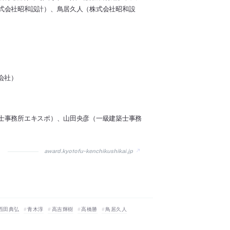
式会社昭和設計）、鳥居久人（株式会社昭和設
式会社）
士事務所エキスポ）、山田央彦（一級建築士事務
award.kyotofu-kenchikushikai.jp
西田典弘
青木淳
高吉輝樹
高橋勝
鳥居久人