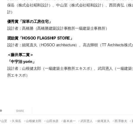
保岳（株式会社昭和設計）、中山至（株式会社昭和設計）、西田典弘（株
計）
優秀賞「深草の工房住宅」
設計者：髙橋勝（髙橋勝建築設計事務所一級建築士事務所）
奨励賞「HOSOO FLAGSHIP STORE」
設計者：細尾直久（HOSOO architecture）、高吉輝樹（TT Architects株
＜藤井厚二賞＞
「中宇治 yorin」
設計者：山根健太郎（一級建築士事務所エキスポ）、武田憲人（一級建築
所エキスポ）
SHARE
中山至
久保岳
山根健太郎
山田央彦
森本貞一
武田憲人
細尾直久
西澤徹夫