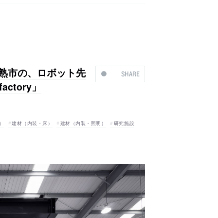
国・常熟市の、ロボット先
SHARE
ctory」
）
建材（内装・床）
建材（内装・照明）
研究施設