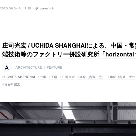
2020.09.04 Fri 18:35
permalink
庄司光宏 / UCHIDA SHANGHAIによる、中
端技術等のファクトリー併設研究所「horizontal fa
ARCHITECTURE
|
FEATURE
UCHIDA SHANGHAI
中国
工場
庄司光宏
建材（内装・壁）
建材（内装・天井
長谷川健太