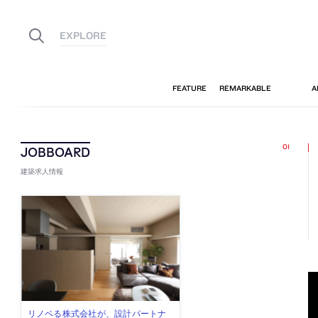
建築求人情報
佐々木慧が主宰する「axonometric株
古民家を軸に全国で“価値循環の仕組
リノベる株式会社が、設計パートナ
社会への影響力のある建築を手掛
代官山を拠点に活動する「梅澤竜也 /