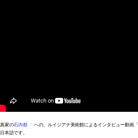
写真家の
石内都
への、ルイジアナ美術館によるインタビュー動画「Photogr
は日本語です。