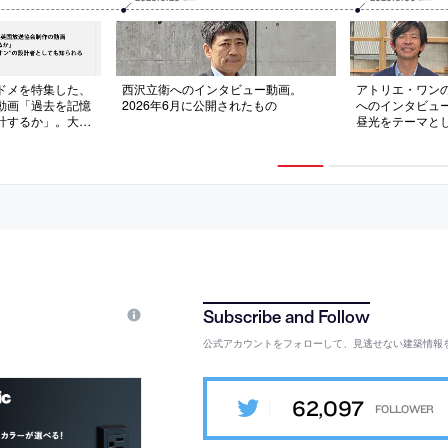
ドメを特集した、
西沢立衛へのインタビュー動画。
アトリエ・ワン
動画「過去を記憶
2026年6月に公開されたもの
へのインタビュ
計するか」。大
昼光をテーマと
ーレーンパビリオ
念に収録。202
知られる。2026
の
もの
公式アカウントをフォローして、見逃せない建築情報
62,097