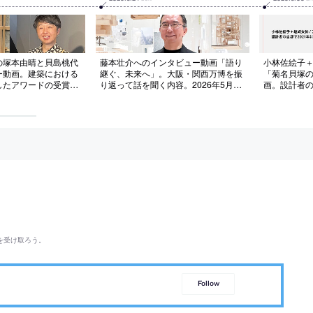
の塚本由晴と貝島桃代
藤本壮介へのインタビュー動画「語り
小林佐絵子＋
ー動画。建築における
継ぐ、未来へ」。大阪・関西万博を振
「菊名貝塚
したアワードの受賞記
り返って話を聞く内容。2026年5月に
画。設計者の
6年5月に公開されたも
公開されたもの
た建築
を受け取ろう。
Follow