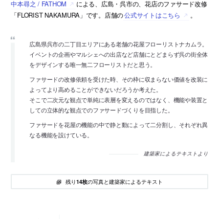
中本尋之 / FATHOM
による、広島・呉市の、花店のファサード改修
「FLORIST NAKAMURA」です。店舗の
公式サイトはこちら
。
広島県呉市の二丁目エリアにある老舗の花屋フローリストナカムラ。
イベントの企画やマルシェへの出店など店舗にとどまらず呉の街全体
をデザインする唯一無二フローリストだと思う。
ファサードの改修依頼を受けた時、その枠に収まらない価値を改装に
よってより高めることができないだろうか考えた。
そこで二次元な観点で単純に表層を変えるのではなく、機能や装置と
しての立体的な観点でのファサードづくりを目指した。
ファサードを花屋の機能の中で静と動によって二分割し、それぞれ異
なる機能を設けている。
建築家によるテキストより
残り
の写真と建築家によるテキスト
14枚