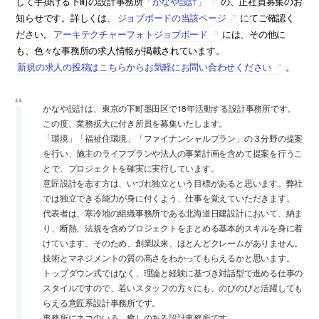
して手掛ける下町の設計事務所
「かなや設計」
の、正社員募集のお
知らせです。詳しくは、
ジョブボードの当該ページ
にてご確認く
ださい。
アーキテクチャーフォトジョブボード
には、その他に
も、色々な事務所の求人情報が掲載されています。
新規の求人の投稿はこちらからお気軽にお問い合わせください
。
かなや設計は、東京の下町墨田区で18年活動する設計事務所です。
この度、業務拡大に付き所員を募集いたします。
「環境」「福祉住環境」「ファイナンシャルプラン」の３分野の提案
を行い、施主のライフプランや法人の事業計画を含めて提案を行うこ
とで、プロジェクトを確実に実行しています。
意匠設計を志す方は、いづれ独立という目標があると思います。弊社
では独立できる能力が身に付くよう、仕事を覚えていただきます。
代表者は、寒冷地の組織事務所である北海道日建設計において、納ま
り、断熱、法規を含めプロジェクトをまとめる基本的スキルを身に着
けています。そのため、創業以来、ほとんどクレームがありません。
技術とマネジメントの質の高さをわかってもらえるかと思います。
トップダウン式ではなく、理論と経験に基づき対話型で進める仕事の
スタイルですので、若いスタッフの方々にも、のびのびと活躍しても
らえる意匠系設計事務所です。
事務所にネコのいる、癒しのある設計事務所です。