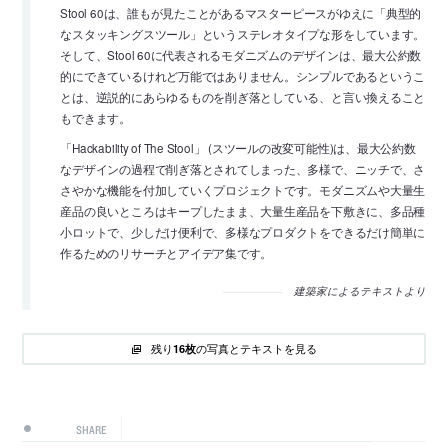
Stool 60は、誰もが見たことがあるマスターピースがゆえに「典型的
なスタッキングスツール」というステレオタイプな形をしています。
そして、Stool 60に代表されるモダニズムのデザインは、最大公約数
的にできているけれど万能ではありません。シンプルであるというこ
とは、逆説的にあらゆるものを削ぎ落としている、と言い換えること
もできます。
「Hackability of The Stool」 (スツールの改変可能性)は、最大公約数
なデザインの過程で削ぎ落とされてしまった、多様で、ニッチで、さ
さやかな機能を付加していくプロジェクトです。モダニズムや大量生
産品の良いところはキープしたまま、大量生産品を下敷きに、多品種
小ロットで、少しだけ便利で、多様なプロダクトをできるだけ簡単に
作るためのリサーチとアイデア集です。
建築家によるテキストより
残り
の写真とテキストを見る
16枚
SHARE