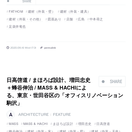
SHARE
FATHOM
建材（外装・壁）
建材（外装・建具）
建材（外装・その他）
図面あり
店舗
広島
中本尋之
足袋井竜也
2020.09.16 Wed 17:31
permalink
日高啓道 / まほろば設計、増田忠史
SHARE
＋蜂谷伸治 / MASS & HACHIによ
る、東京・世田谷区の「オフィスリノベーション
駒沢」
ARCHITECTURE
FEATURE
|
MASS
MASS & HACHI
まほろば設計
増田忠史
日高啓道
蜂谷伸治
建材（内装・床）
建材（内装・壁）
建材（内装・天井）