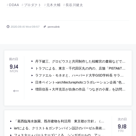
DDAA
プロダクト
元木大輔
長谷川健太
2020.09.16 Wed 09:57
permalink
丹下健三、グロピウスと共同制作した桂離宮の書籍などでも建築業界で知られている写真家 石元泰博の、東京オペラシティ アートギャラリーでの回顧展「石元泰博写真展 伝統と近代」をプレビュー
9
.
14
トラフによる、東京・千代田区丸の内の、店舗「PISTA&TOKYO 東京ギフトパレット店」の写真
MON
ラファエル・モネオと、ハーバード大学GSD学科長 サラ・ホワイティングによる、建築教育をテーマとしたオンライントークイベント「Learning Architecture」の動画
日本ペイント×architecturephotoコラボレーション企画 “色彩にまつわる設計手法” / 第1回 中山英之・後編「『塗られなかった壁』が生まれるとき」
増田信吾＋大坪克亘が自身の作品「つなぎの小屋」を訪問して現地で作品解説をしている動画。能作文徳や施主も登場して批評。制作はTOTO・ギャラリー間
「葛西臨海水族園、既存建物を利活用 東京都が方針」（日本経済新聞）
9
.
18
iartによる、クリスト＆ガンテンバイン設計のバーゼル美術館のメディアウォールの動画。レンガ壁の窪みにLEDを仕込むことでマッシブな表情のファサードに軽やかな動きを追加
FRI
フォスター＋パートナーズによる、シンガポールの、アップルの新店舗「Apple Marina Bay Sands」