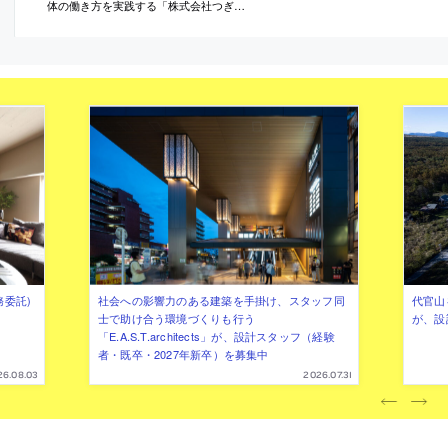
体の働き方を実践する「株式会社つぎ
と」が、設計スタッフ（経験者・既卒）
を募集中
務委託)
社会への影響力のある建築を手掛け、スタッフ同
代官山を
士で助け合う環境づくりも行う
が、設
「E.A.S.T.architects」が、設計スタッフ（経験
者・既卒・2027年新卒）を募集中
26.08.03
2026.07.31