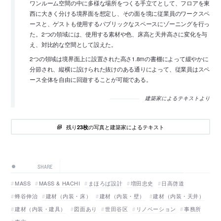
ワンルーム空間の中に多様な場所をつくる手立てとして、フロアを東
西に大きく分ける境界面を想定し、その面を境に従業員のワークスペ
ースと、ゲストも使用するパブリックなスペースにゾーニングを行っ
た。2つの領域には、使用する素材や色、床高と天井高さに変化を与
え、対比的な空間として設えた。
2つの領域は境界面上に設置された高さ1.8mの書棚によって緩やかに
分節され、縦横に設けられた抜けのある通りによって、従業員はスペ
ース全体を自由に回遊することが可能である。
建築家によるテキストより
残り
の写真と建築家によるテキスト
23枚
SHARE
MASS
MASS & HACHI
まほろば設計
増田忠史
日高啓道
蜂谷伸治
建材（内装・床）
建材（内装・壁）
建材（内装・天井）
建材（内装・建具）
図面あり
世田谷区
リノベーション
事務所