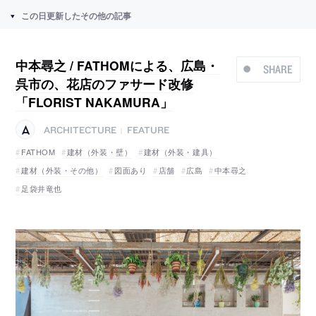
この日更新したその他の記事
中本尋之 / FATHOMによる、広島・
SHARE
呉市の、花店のファサード改修
「FLORIST NAKAMURA」
ARCHITECTURE
FEATURE
|
FATHOM
建材（外装・壁）
建材（外装・建具）
建材（外装・その他）
図面あり
店舗
広島
中本尋之
足袋井竜也