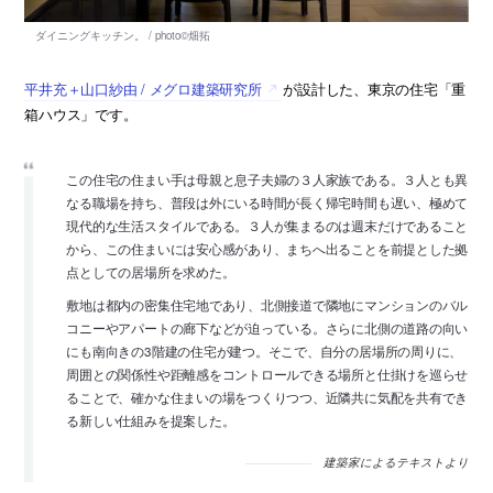
平井充＋山口紗由 / メグロ建築研究所
が設計した、東京の住宅「重
箱ハウス」です。
この住宅の住まい手は母親と息子夫婦の３人家族である。３人とも異
なる職場を持ち、普段は外にいる時間が長く帰宅時間も遅い、極めて
現代的な生活スタイルである。３人が集まるのは週末だけであること
から、この住まいには安心感があり、まちへ出ることを前提とした拠
点としての居場所を求めた。
敷地は都内の密集住宅地であり、北側接道で隣地にマンションのバル
コニーやアパートの廊下などが迫っている。さらに北側の道路の向い
にも南向きの3階建の住宅が建つ。そこで、自分の居場所の周りに、
周囲との関係性や距離感をコントロールできる場所と仕掛けを巡らせ
ることで、確かな住まいの場をつくりつつ、近隣共に気配を共有でき
る新しい仕組みを提案した。
建築家によるテキストより