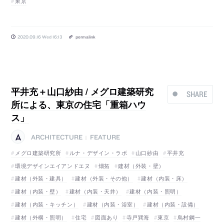
東京
2020.09.16 Wed 16:13
permalink
平井充＋山口紗由 / メグロ建築研究
SHARE
所による、東京の住宅「重箱ハウ
ス」
ARCHITECTURE
FEATURE
|
メグロ建築研究所
ルナ・デザイン・ラボ
山口紗由
平井充
環境デザインエイアンドエヌ
畑拓
建材（外装・壁）
建材（外装・建具）
建材（外装・その他）
建材（内装・床）
建材（内装・壁）
建材（内装・天井）
建材（内装・照明）
建材（内装・キッチン）
建材（内装・浴室）
建材（内装・設備）
建材（外構・照明）
住宅
図面あり
寺戸巽海
東京
鳥村鋼一