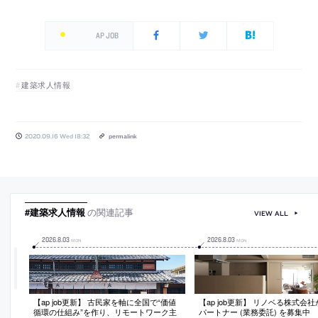
AP JOB
建築求人情報
2020.09.16 Wed 18:32
permalink
#建築求人情報
の関連記事
VIEW ALL
2026
.
8
.
03
2026
.
8
.
03
MON
MON
【ap job更新】 古民家を軸に全国で“価値
【ap job更新】 リノベる株式会
循環の仕組み”を作り、リモートワーク主
パートナー (業務委託) を募集中