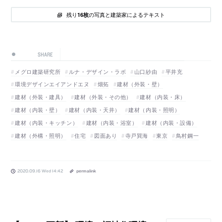
残り
の写真と建築家によるテキスト
16枚
SHARE
メグロ建築研究所
ルナ・デザイン・ラボ
山口紗由
平井充
環境デザインエイアンドエヌ
畑拓
建材（外装・壁）
建材（外装・建具）
建材（外装・その他）
建材（内装・床）
建材（内装・壁）
建材（内装・天井）
建材（内装・照明）
建材（内装・キッチン）
建材（内装・浴室）
建材（内装・設備）
建材（外構・照明）
住宅
図面あり
寺戸巽海
東京
鳥村鋼一
2020.09.16 Wed 14:42
permalink