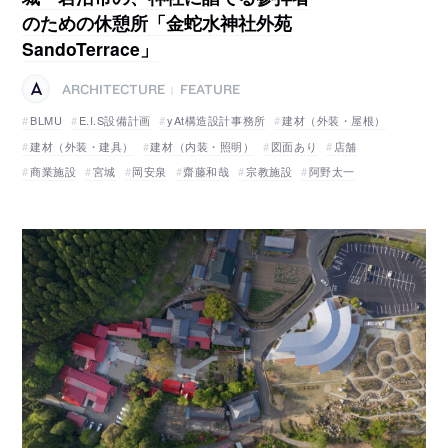
のための休憩所「金蛇水神社外苑
SandoTerrace」
ARCHITECTURE
FEATURE
|
BLMU
E.I.S設備計画
yAt構造設計事務所
建材（外装・屋根）
建材（外装・建具）
建材（内装・照明）
図面あり
店舗
商業施設
宮城
岡安泉
齋藤和哉
宗教施設
阿野太一