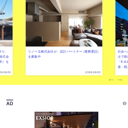
作り、
リノベる株式会社が、設計パートナー (業務委託)
社会へ
株式会
を募集中
士で助
卒）を
「E.A
者・既
26.08.03
2026.08.03