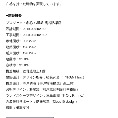
在感を持った建物を実現しています。
■建築概要
プロジェクト名称：JINS 熊谷肥塚店
設計期間：2019.09-2020.01
工事期間：2020.03-2020.07
敷地面積：905.27㎡
建築面積：198.29㎡
延床面積：198.29 ㎡
建蔽率：21.9%
容積率：21.9%
構造規模：鉄骨造地上1 階
建築設計・デザイン監修：松葉邦彦（TYRANT Inc.）
構造設計：寺戸巽海（寺戸巽海構造計画工房）
照明デザイン：杉尾篤（杉尾篤照明設計事務所）
ランドスケープデザイン：三島由樹（F O L K , Inc.）
内装設計サポート：伊藤智幸（Cloud10 design）
撮影：楠瀬友将