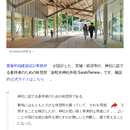
齋藤和哉建築設計事務所
が設計した、宮城・岩沼市の、神社に詣で
る参拝者のための休憩所「金蛇水神社外苑 SandoTerrace」です。施設
の
公式サイトはこちら
。
神社に詣でる参拝者のための休憩所である。
敷地にはもともと小さな休憩所が建っていて、それを増改築して再利
用することも検討したが、神社が思い描く将来的な用途にそぐわない
ことや現行法規の条件を満たすのが難しいと判断し、建て替えること
になった。