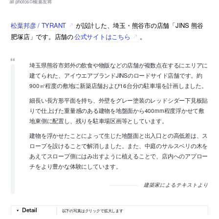
松葉邦彦 / TYRANT
が設計した、埼玉・熊谷市の店舗「JINS 熊谷
肥塚店」です。店舗の
公式サイトはこちら
。
埼玉県熊谷市郊外の飲食や物販などの店舗が複数点在するにエリアに
建てられた、アイウエアブランドJINSのロードサイド店舗です。約
900㎡程度の敷地に新築店舗および16台分の駐車場を計画しました。
細長い長方形平面を持ち、外壁をグレー塗装のレッドシダー下見板貼
りで仕上げた重量感のある建物を地盤面から400mm程度浮かせて敷
地東側に配置し、残りを駐車場区画等としています。
建物を浮かせたことによって生じた地盤面と出入口との高低差は、ス
ロープを設けることで解消しました。また、中庭のサルスベリの木を
あえてスロープ側にはみ出すように植えることで、店内へのアプロー
チをより豊かな体験にしています。
建築家によるテキストより
以下の写真はクリックで拡大します