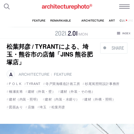
2021
.
2
.
01
MON
松葉邦彦 / TYRANTによる、埼
SHARE
玉・熊谷市の店舗「JINS 熊谷肥
塚店」
ARCHITECTURE
FEATURE
|
F O L K
TYRANT
寺戸巽海構造計画工房
杉尾篤照明設計事務所
楠瀬友将
建材（外装・壁）
建材（外装・その他）
建材（内装・照明）
建材（内装・水廻り）
建材（外構・照明）
図面あり
店舗
埼玉
松葉邦彦