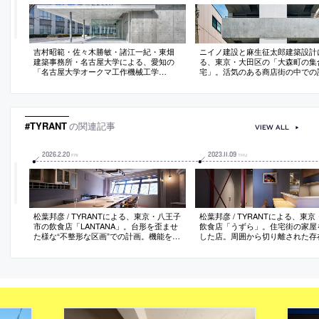
吉村昭範・佐々木勝敏・諸江一紀・東畑
ニイノ建設と麻生征太郎建築設計
建築事務所・名古屋大学による、愛知の
る、東京・大田区の「大森町の集
「名古屋大学オークマ工作機械工学
宅」。活気のある商店街の中での
館」。校内外の二つの大通りの交差点に
賑わいを享受しつつも“落ち着ける
位置する場所での計画。全体の“広場”であ
境”を目指し、四周に回した“コン
り“パス”となる存在を求め、低層で“ルー
の帯”の高さを変えて内外の関係
フガーデン”を備えた隣接校舎への通り抜
る建築を考案。上階に行くほど段
けも可能な建築を考案
開放度を上げる
#TYRANT
の関連記事
VIEW ALL
2026
.
2
.
20
2023
.
11
.
09
FRI
THU
松葉邦彦 / TYRANTによる、東京・八王子
松葉邦彦 / TYRANTによる、東
市の飲食店「LANTANA」。台形を歪ませ
飲食店「うずら」。住宅街の家屋
た様な“不整形な区画”での計画。機能を超
した店。周囲から切り離された存
えた“新たな価値観”の発見を求め、どの辺
る為、境界部分に3m超の壁面を
とも平行ではない“わずかな歪み”を持つカ
上で階段状のアプローチも構築。
ウンターを中央に配置。床のピンクは店
はグレーの空間の中に朱色の要素
名である中南米の花の色から着想
ばめて“上品さと華やかさ”を演出