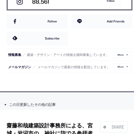
88,561
Follow
Follow
Add Friends
Subscribe
／
建築・デザイン・アートの情報を随時募集しています。
情報募集
More
／
メールマガジンで最新の情報を配信しています。
メールマガジン
More
この日更新したその他の記事
齋藤和哉建築設計事務所による、宮
SHARE
城・岩沼市の、神社に詣でる参拝者