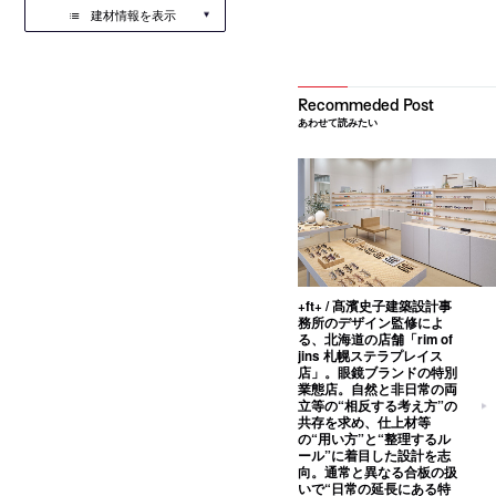
建材情報を表示
あわせて読みたい
+ft+ / 髙濱史子建築設計事
務所のデザイン監修によ
る、北海道の店舗「rim of
jins 札幌ステラプレイス
店」。眼鏡ブランドの特別
業態店。自然と非日常の両
立等の“相反する考え方”の
共存を求め、仕上材等
の“用い方”と“整理するル
ール”に着目した設計を志
向。通常と異なる合板の扱
いで“日常の延長にある特