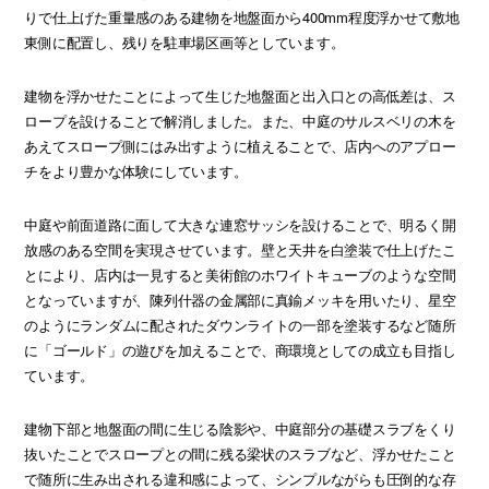
りで仕上げた重量感のある建物を地盤面から400mm程度浮かせて敷地
東側に配置し、残りを駐車場区画等としています。
建物を浮かせたことによって生じた地盤面と出入口との高低差は、ス
ロープを設けることで解消しました。また、中庭のサルスベリの木を
あえてスロープ側にはみ出すように植えることで、店内へのアプロー
チをより豊かな体験にしています。
中庭や前面道路に面して大きな連窓サッシを設けることで、明るく開
放感のある空間を実現させています。壁と天井を白塗装で仕上げたこ
とにより、店内は一見すると美術館のホワイトキューブのような空間
となっていますが、陳列什器の金属部に真鍮メッキを用いたり、星空
のようにランダムに配されたダウンライトの一部を塗装するなど随所
に「ゴールド」の遊びを加えることで、商環境としての成立も目指し
ています。
建物下部と地盤面の間に生じる陰影や、中庭部分の基礎スラブをくり
抜いたことでスロープとの間に残る梁状のスラブなど、浮かせたこと
で随所に生み出される違和感によって、シンプルながらも圧倒的な存