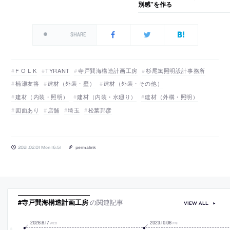
別感”を作る
SHARE
F O L K
TYRANT
寺戸巽海構造計画工房
杉尾篤照明設計事務所
楠瀬友将
建材（外装・壁）
建材（外装・その他）
建材（内装・照明）
建材（内装・水廻り）
建材（外構・照明）
図面あり
店舗
埼玉
松葉邦彦
2021.02.01 Mon 16:51
permalink
#寺戸巽海構造計画工房
の関連記事
VIEW ALL
2026
.
6
.
17
2023
.
10
.
06
WED
FRI