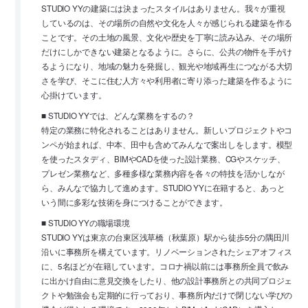
STUDIO YYの建築には決まったスタイルはありません。我々が重視
しているのは、その場所の自然や文化を人々が感じられる建築を作る
ことです。その土地の風景、文化や歴史を丁寧に読み込み、その場所
だけにしかできない建築となるように。さらに、公共の物件を手がけ
るようになり、地域の魅力を発掘し、観光や地域再生につながる大切
さを学び、そこに住む人方々や利用者に寄り添った建築を作るように
心掛けています。
■ STUDIO YYでは、どんな業務をするの？
特定の業務に特化されることはありません。新しいプロジェクトやコ
ンペが始まれば、中本、田中も含めてみんなで案出しをします。模型
を使ったスタディ、BIMやCADを使った設計業務、CGやスケッチ、
プレゼン業務など、多種多様な業務内容を各々の特技を活かしなが
ら、みんなで協力して進めます。STUDIO YYに在籍すると、あっと
いう間に多彩な技術を身につけることができます。
■ STUDIO YYの職場環境
STUDIO YYは東京の台東区浅草橋（秋葉原）駅から徒歩5分の隅田川
沿いに事務所を構えています。リノベーションされたシェアオフィス
に、5名ほどが在籍しています。コロナ禍以前には事務所全員で飲み
に出かけ自由に意見交換をしたり、他の設計事務所との共同プロジェ
クトや勉強会も定期的に行っており、事務所内だけで閉じない学びの