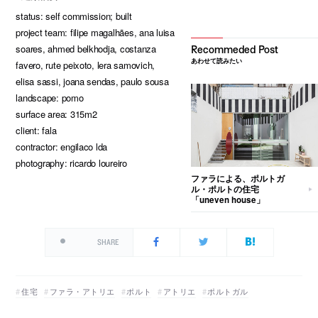
status: self commission; built
project team: filipe magalhães, ana luisa
soares, ahmed belkhodja, costanza
あわせて読みたい
favero, rute peixoto, lera samovich,
elisa sassi, joana sendas, paulo sousa
landscape: pomo
surface area: 315m2
client: fala
contractor: engilaco lda
photography: ricardo loureiro
ファラによる、ポルトガ
ル・ポルトの住宅
「uneven house」
SHARE
住宅
ファラ・アトリエ
ポルト
アトリエ
ポルトガル