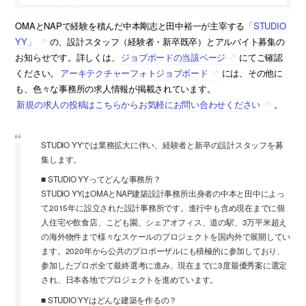
OMAとNAPで経験を積んだ中本剛志と田中裕一が主宰する
「STUDIO
YY」
の、設計スタッフ（経験者・新卒既卒）とアルバイト募集の
お知らせです。詳しくは、
ジョブボードの当該ページ
にてご確認
ください。
アーキテクチャーフォトジョブボード
には、その他に
も、色々な事務所の求人情報が掲載されています。
新規の求人の投稿はこちらからお気軽にお問い合わせください
。
STUDIO YYでは業務拡大に伴い、経験者と新卒の設計スタッフを募
集します。
■ STUDIO YYってどんな事務所？
STUDIO YYはOMAとNAP建築設計事務所出身者の中本と田中によっ
て2015年に設立された設計事務所です。進行中も含め現在までに個
人住宅や飲食店、こども園、シェアオフィス、道の駅、3万平米超え
の海外物件まで様々なスケールのプロジェクトを国内外で展開してい
ます。2020年から公共のプロポーザルにも積極的に参加しており、
参加したプロポ全て最終選考に進み、現在までに3度最優秀案に選定
され、日本各地でプロジェクトを進めています。
■ STUDIO YYはどんな建築を作るの？