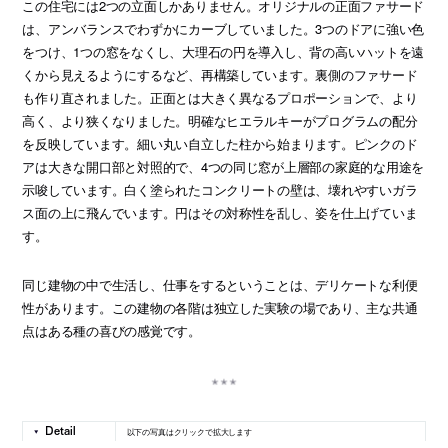
この住宅には2つの立面しかありません。オリジナルの正面ファサード
は、アンバランスでわずかにカーブしていました。3つのドアに強い色
をつけ、1つの窓をなくし、大理石の円を導入し、背の高いハットを遠
くから見えるようにするなど、再構築しています。裏側のファサード
も作り直されました。正面とは大きく異なるプロポーションで、より
高く、より狭くなりました。明確なヒエラルキーがプログラムの配分
を反映しています。細い丸い自立した柱から始まります。ピンクのド
アは大きな開口部と対照的で、4つの同じ窓が上層部の家庭的な用途を
示唆しています。白く塗られたコンクリートの壁は、壊れやすいガラ
ス面の上に飛んでいます。円はその対称性を乱し、姿を仕上げていま
す。
同じ建物の中で生活し、仕事をするということは、デリケートな利便
性があります。この建物の各階は独立した実験の場であり、主な共通
点はある種の喜びの感覚です。
以下の写真はクリックで拡大します