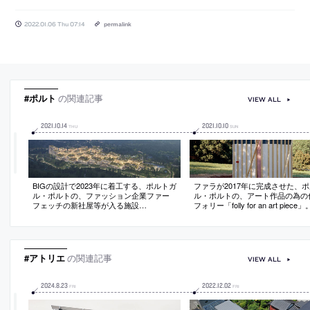
2022.01.06 Thu 07:14
permalink
#ポルト
の関連記事
VIEW ALL
2021
.
10
.
14
2021
.
10
.
10
THU
SUN
BIGの設計で2023年に着工する、ポルトガ
ファラが2017年に完成させた、
ル・ポルトの、ファッション企業ファー
ル・ポルトの、アート作品の為の
フェッチの新社屋等が入る施設
フォリー「folly for an art piec
「FARFETCH HQ / FUSE VALLEY」。24
なレパートリーを通じて、新古典
の建物によって全体が構成され、敷地の
ポストモダンの両方の、神殿、仮
丘の斜面を人工的に拡張したデザインは
築、玩具になることを目指す
周辺環境を取り込み、活気に満ちた都市
的なアンサンブルを生み出す
#アトリエ
の関連記事
VIEW ALL
2024
.
8
.
23
2022
.
12
.
02
FRI
FRI