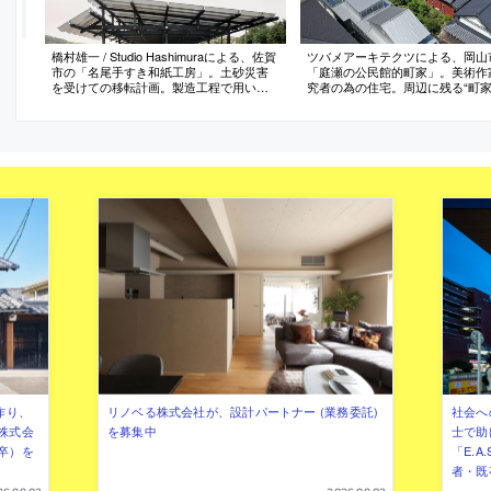
橋村雄一 / Studio Hashimuraによる、佐賀
ツバメアーキテクツによる、岡山
市の「名尾手すき和紙工房」。土砂災害
「庭瀬の公民館的町家」。美術作
を受けての移転計画。製造工程で用いら
究者の為の住宅。周辺に残る“町家
れる大量の水への対応を意図し、RC基礎
の手掛りとなり、地域に多数ある
を1.2mまで立ち上げる建築を考案。柱を
民館”の機能を持つ建築を志向。
基礎の側面に固定する構造として“周囲の
作過程等も参照して“自分達の力
美しい田園を望む連窓”も作り出す
きていく為の器”を作る
作り、
リノベる株式会社が、設計パートナー (業務委託)
社会へ
株式会
を募集中
士で助
卒）を
「E.A
者・既