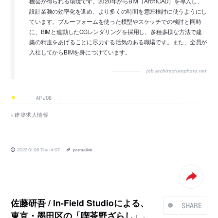
機会が得られる環境です。2020年からBIM（ArchiCAD）を導入し、
設計業務の効率化を進め、より多くの時間を意匠検討に使うようにし
ています。ブルーフォームを使った模型やスケッチでの検討と同時
に、BIMと連動したCGレンダリングを採用し、多種多様な方法で建
築の精度をあげることに尽力する活気のある職場です。また、全員が
入社してからBIMを身につけています。
job.architecturephoto.net
AP JOB
建築求人情報
2022.01.06 Thu 14:07
permalink
佐藤研吾 / In-Field Studioによる、
SHARE
東京・墨田区の「喫茶野ざらし」。