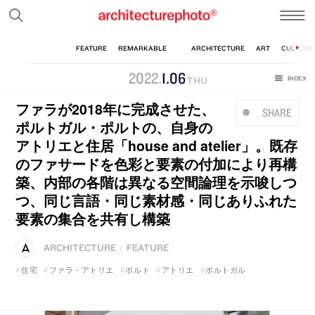
2022
.
1
.
06
THU
ファラが2018年に完成させた、
SHARE
ポルトガル・ポルトの、自身の
アトリエと住居「house and atelier」。既存
のファサードを色彩と要素の付加により再構
築、内部の各階は異なる空間論理を示唆しつ
つ、同じ言語・同じ素材感・同じありふれた
要素の集合を共有し構築
ARCHITECTURE
FEATURE
|
住宅
ファラ・アトリエ
ポルト
アトリエ
ポルトガル