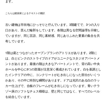
ます。
こちらは建築家によるテキストの翻訳
古い建物は市街地にひっそりと佇んでいます。3階建てで、3つの入り
口があり、歪んだ輪郭をしています。各階は異なる空間論理を示唆し
ていますが、同じ言語、同じ素材感、同じありふれた要素の集合を共
有しています。
1階は庭とつながったオープンプランのアトリエがあります。2階に
は、白とピンクのストライプのドアがユニークなスタジオアパートメ
ントがあります。最後の階は大きなアパートメントで、背の高い中央
ホールを中心に6つの部屋が注意深く構成されています。白を基調とし
たインテリアの中に、コンクリートがむき出しになった部分がいくつ
かあり、その中に特別な瞬間があります。ドアは光沢のある白のラッ
カー仕上げで、合板のフレームがむき出しになっています。青いテラ
ゾー床のソフトなチェス模様は、壁と同じではなく、すべてのレベル
を結合しています。