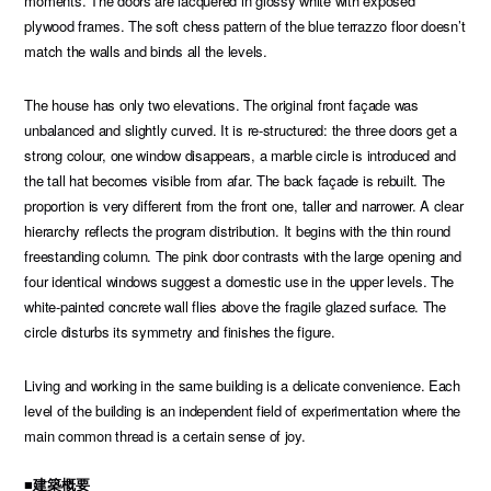
moments. The doors are lacquered in glossy white with exposed
plywood frames. The soft chess pattern of the blue terrazzo floor doesn’t
match the walls and binds all the levels.
The house has only two elevations. The original front façade was
unbalanced and slightly curved. It is re-structured: the three doors get a
strong colour, one window disappears, a marble circle is introduced and
the tall hat becomes visible from afar. The back façade is rebuilt. The
proportion is very different from the front one, taller and narrower. A clear
hierarchy reflects the program distribution. It begins with the thin round
freestanding column. The pink door contrasts with the large opening and
four identical windows suggest a domestic use in the upper levels. The
white-painted concrete wall flies above the fragile glazed surface. The
circle disturbs its symmetry and finishes the figure.
Living and working in the same building is a delicate convenience. Each
level of the building is an independent field of experimentation where the
main common thread is a certain sense of joy.
■建築概要