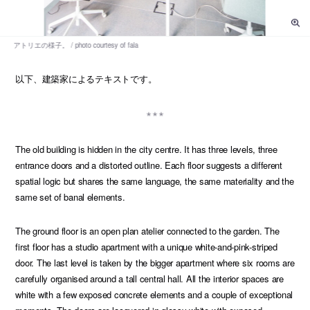
以下、建築家によるテキストです。
The old building is hidden in the city centre. It has three levels, three
entrance doors and a distorted outline. Each floor suggests a different
spatial logic but shares the same language, the same materiality and the
same set of banal elements.
The ground floor is an open plan atelier connected to the garden. The
first floor has a studio apartment with a unique white-and-pink-striped
door. The last level is taken by the bigger apartment where six rooms are
carefully organised around a tall central hall. All the interior spaces are
white with a few exposed concrete elements and a couple of exceptional