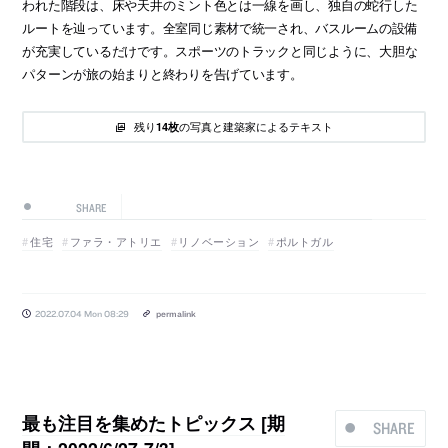
われた階段は、床や天井のミント色とは一線を画し、独自の蛇行した
ルートを辿っています。全室同じ素材で統一され、バスルームの設備
が充実しているだけです。スポーツのトラックと同じように、大胆な
パターンが旅の始まりと終わりを告げています。
残り
の写真と建築家によるテキスト
14枚
SHARE
住宅
ファラ・アトリエ
リノベーション
ポルトガル
2022.07.04 Mon 08:29
permalink
最も注目を集めたトピックス [期
SHARE