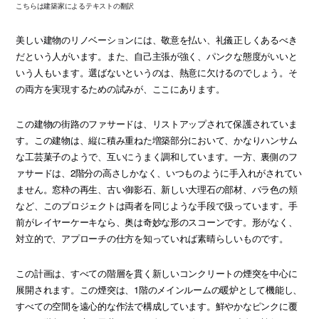
こちらは建築家によるテキストの翻訳
美しい建物のリノベーションには、敬意を払い、礼儀正しくあるべき
だという人がいます。また、自己主張が強く、パンクな態度がいいと
いう人もいます。選ばないというのは、熱意に欠けるのでしょう。そ
の両方を実現するための試みが、ここにあります。
この建物の街路のファサードは、リストアップされて保護されていま
す。この建物は、縦に積み重ねた増築部分において、かなりハンサム
な工芸菓子のようで、互いにうまく調和しています。一方、裏側のフ
ァサードは、2階分の高さしかなく、いつものように手入れがされてい
ません。窓枠の再生、古い御影石、新しい大理石の部材、バラ色の頬
など、このプロジェクトは両者を同じような手段で扱っています。手
前がレイヤーケーキなら、奥は奇妙な形のスコーンです。形がなく、
対立的で、アプローチの仕方を知っていれば素晴らしいものです。
この計画は、すべての階層を貫く新しいコンクリートの煙突を中心に
展開されます。この煙突は、1階のメインルームの暖炉として機能し、
すべての空間を遠心的な作法で構成しています。鮮やかなピンクに覆