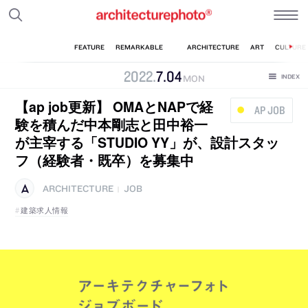
2022
.
7
.
04
MON
【ap job更新】 OMAとNAPで経
AP JOB
験を積んだ中本剛志と田中裕一
が主宰する「STUDIO YY」が、設計スタッ
フ（経験者・既卒）を募集中
ARCHITECTURE
JOB
|
建築求人情報