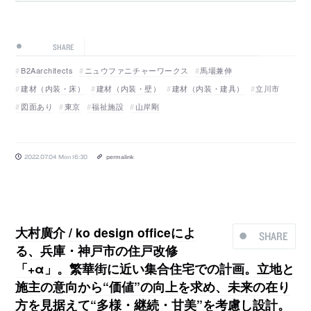
SHARE
B2Aarchitects
ニュウファニチャーワークス
馬場兼伸
建材（内装・床）
建材（内装・壁）
建材（内装・建具）
立川市
図面あり
東京
福祉施設
山岸剛
2022.07.04 Mon 16:30
permalink
大村廣介 / ko design officeによ
SHARE
る、兵庫・神戸市の住戸改修
「+α」。繁華街に近い集合住宅での計画。立地と
施主の意向から“価値”の向上を求め、未来の在り
方を見据えて“多様・継続・甘美”を考慮し設計。