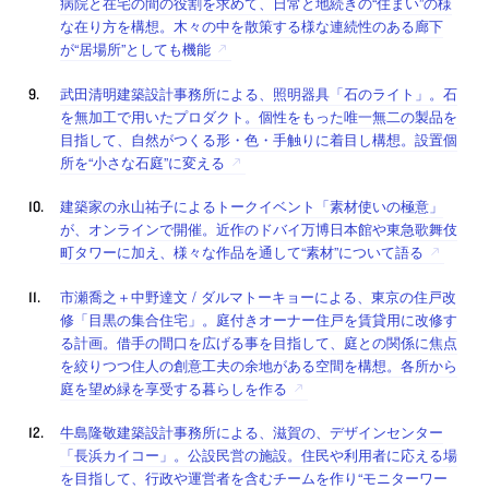
病院と在宅の間の役割を求めて、日常と地続きの“住まい”の様
な在り方を構想。木々の中を散策する様な連続性のある廊下
が“居場所”としても機能
武田清明建築設計事務所による、照明器具「石のライト」。石
を無加工で用いたプロダクト。個性をもった唯一無二の製品を
目指して、自然がつくる形・色・手触りに着目し構想。設置個
所を“小さな石庭”に変える
建築家の永山祐子によるトークイベント「素材使いの極意」
が、オンラインで開催。近作のドバイ万博日本館や東急歌舞伎
町タワーに加え、様々な作品を通して“素材”について語る
市瀬喬之＋中野達文 / ダルマトーキョーによる、東京の住戸改
修「目黒の集合住宅」。庭付きオーナー住戸を賃貸用に改修す
る計画。借手の間口を広げる事を目指して、庭との関係に焦点
を絞りつつ住人の創意工夫の余地がある空間を構想。各所から
庭を望め緑を享受する暮らしを作る
牛島隆敬建築設計事務所による、滋賀の、デザインセンター
「長浜カイコー」。公設民営の施設。住民や利用者に応える場
を目指して、行政や運営者を含むチームを作り“モニターワー