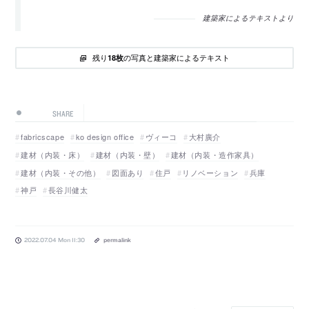
建築家によるテキストより
残り
の写真と建築家によるテキスト
18枚
SHARE
fabricscape
ko design office
ヴィーコ
大村廣介
建材（内装・床）
建材（内装・壁）
建材（内装・造作家具）
建材（内装・その他）
図面あり
住戸
リノベーション
兵庫
神戸
長谷川健太
2022.07.04 Mon 11:30
permalink