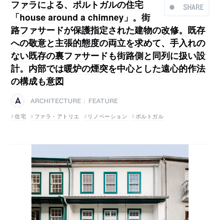
ファラによる、ポルトガルの住宅
SHARE
「house around a chimney」。街
路ファサードが保護指定された建物の改修。既存
への敬意と主張的態度の両立を求めて、手入れの
ない既存の裏ファサードも街路側と同列に扱い設
計。内部では暖炉の煙突を中心とした遠心的作法
の構成も意図
ARCHITECTURE
FEATURE
|
住宅
ファラ・アトリエ
リノベーション
ポルトガル