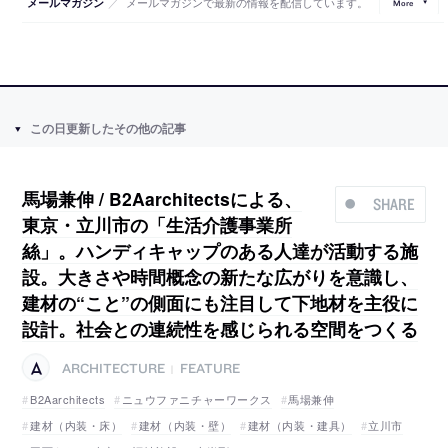
／
メールマガジンで最新の情報を配信しています。
メールマガジン
More
この日更新したその他の記事
馬場兼伸 / B2Aarchitectsによる、
SHARE
東京・立川市の「生活介護事業所
絲」。ハンディキャップのある人達が活動する施
設。大きさや時間概念の新たな広がりを意識し、
建材の“こと”の側面にも注目して下地材を主役に
設計。社会との連続性を感じられる空間をつくる
ARCHITECTURE
FEATURE
|
B2Aarchitects
ニュウファニチャーワークス
馬場兼伸
建材（内装・床）
建材（内装・壁）
建材（内装・建具）
立川市