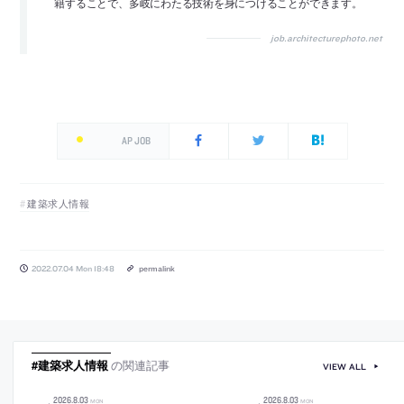
籍することで、多岐にわたる技術を身につけることができます。
job.architecturephoto.net
AP JOB
建築求人情報
2022.07.04 Mon 18:48
permalink
#建築求人情報
の関連記事
VIEW ALL
2026
.
8
.
03
2026
.
8
.
03
MON
MON