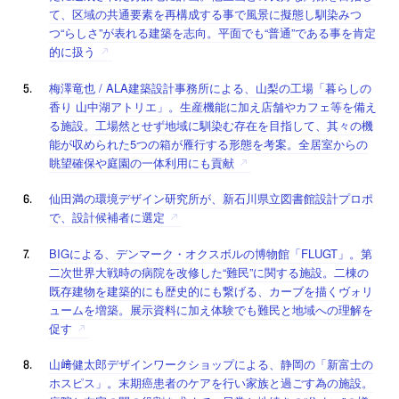
て、区域の共通要素を再構成する事で風景に擬態し馴染みつ
つ“らしさ”が表れる建築を志向。平面でも“普通”である事を肯定
的に扱う
梅澤竜也 / ALA建築設計事務所による、山梨の工場「暮らしの
香り 山中湖アトリエ」。生産機能に加え店舗やカフェ等を備え
る施設。工場然とせず地域に馴染む存在を目指して、其々の機
能が収められた5つの箱が雁行する形態を考案。全居室からの
眺望確保や庭園の一体利用にも貢献
仙田満の環境デザイン研究所が、新石川県立図書館設計プロポ
で、設計候補者に選定
BIGによる、デンマーク・オクスボルの博物館「FLUGT」。第
二次世界大戦時の病院を改修した“難民”に関する施設。二棟の
既存建物を建築的にも歴史的にも繋げる、カーブを描くヴォリ
ュームを増築。展示資料に加え体験でも難民と地域への理解を
促す
山﨑健太郎デザインワークショップによる、静岡の「新富士の
ホスピス」。末期癌患者のケアを行い家族と過ごす為の施設。