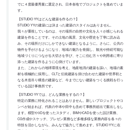
でに４度最優秀案に選定され、日本各地でプロジェクトを進めていま
す。
【STUDIO YYはどんな建築を作るの？】
STUDIO YYの建築には決まった建築のスタイルはありません。
我々が重視しているのは、その場所の自然や文化を人々が感じられる
建築を作ることです。その土地の風景、文化や歴史を丁寧に読み込
み、その場所だけにしかできない建築となるように。さらに、公共の
物件を手がけるようになり、地域の魅力を発掘し、観光や持続可能な
地域づくりにつながる大切さを学び、そこに住む方々や利用者に寄り
添った建築を作るように心掛けています。
また、これからの地球環境を考え、地産地消の建築を謳い、地場の素
材を積極的に採用し、CLTと伝統建築を掛け合わせた建築や世界初と
なる木造吊り構造の建築など、今までにない建築をつくる挑戦を行っ
ている設計事務所です。
【STUDIO YYでは、どんな業務をするの？】
特定の業務に特化されることはありません。新しいプロジェクトやコ
ンペが始まれば、代表の中本や田中も含めて事務所総出で案出しをし
ます。模型や3Dを使ったスタディ、BIMやCADを使った設計業務、
CG作成やスケッチ、プレゼン業務など多種多様な業務内容を各々の
特技を活かしながら、みんなで協力して進めます。STUDIO YYに在