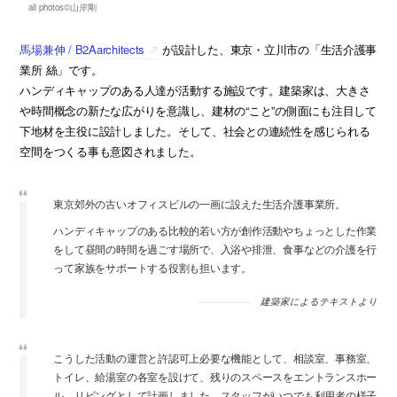
馬場兼伸 / B2Aarchitects
が設計した、東京・立川市の「生活介護事
業所 絲」です。
ハンディキャップのある人達が活動する施設です。建築家は、大きさ
や時間概念の新たな広がりを意識し、建材の“こと”の側面にも注目して
下地材を主役に設計しました。そして、社会との連続性を感じられる
空間をつくる事も意図されました。
東京郊外の古いオフィスビルの一画に設えた生活介護事業所。
ハンディキャップのある比較的若い方が創作活動やちょっとした作業
をして昼間の時間を過ごす場所で、入浴や排泄、食事などの介護を行
って家族をサポートする役割も担います。
建築家によるテキストより
こうした活動の運営と許認可上必要な機能として、相談室、事務室、
トイレ、給湯室の各室を設けて、残りのスペースをエントランスホー
ル、リビングとして計画しました。スタッフがいつでも利用者の様子