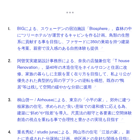
BIGによる、スウェーデンの宿泊施設「Biosphere」。森林の中
に“ツリーホテル”が運営するキャビンを作る計画。鳥類の生態
系に貢献する事を目指し、ファサードに350の巣箱を持つ建築
を考案。親密で没入感のある自然体験も提供
阿曽芙実建築設計事務所による、奈良の店舗兼住宅「T house
Renovation」。築40年の木造住宅をネイルサロンと住居に改
修。家族の暮らしに主眼を置く在り方を目指して、私より公が
優先された典型的な田の字プランの逆転を構想。既存の“鴨
居”等は残して空間の緩やかな分節に援用
桐山啓一 / Airhouseによる、東京の「小平の家」。郊外に建つ
核家族の住宅。求められた“良い意味での違和感”に応える為、
建築に“斜め”や“段差”を導入。尺貫法の順守と各要素に空間体験
創造の視点を重ねる事で合理性と豊かさの実現も目指す
重名秀紀 / studio junaによる、岡山市の住宅「江並の家」。新
たに造成された分譲地に計画。他区画との良好な関係を目指し