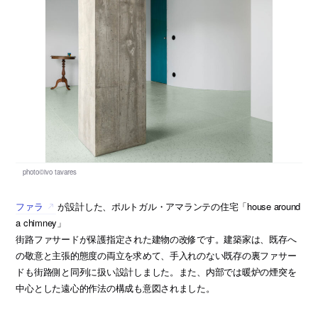
ファラ
が設計した、ポルトガル・アマランテの住宅「house around
a chimney」
街路ファサードが保護指定された建物の改修です。建築家は、既存へ
の敬意と主張的態度の両立を求めて、手入れのない既存の裏ファサー
ドも街路側と同列に扱い設計しました。また、内部では暖炉の煙突を
中心とした遠心的作法の構成も意図されました。