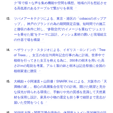
ク”等で様々な声を集め機能や空間を構想。地域の川を想起させ
る高低差のあるテーブルで繋がりを表現
ツバメアーキテクツによる、東京・港区の「cobacoのポップア
ップ」。神戸のブランドの為の期間限定店舗。短時間での施工
と撤収の条件に対し、“参勤交代”のイメージを重ねて“ジュエリ
ーを乗せた籠”をテーマに設計。メッシュ素材の囲いと現場組立
の什器で場を構築
ヘザウィック・スタジオによる、イギリス・ロンドンの「Tree
of Trees」。女王の在位70周年記念行事の為に計画。世界中で
植樹を行ってきた女王を称える為に、350本の樹木を用いた高
さ21mの彫刻を考案。アルミ製の鉢と樹木は記念祭後に全国の
植樹家達に贈呈
大嶋励＋小阿瀬直＋山田優 / SNARK Inc.による、大阪市の「天
満橋の家」。都心の高層集合住宅での計画。開けた眺望と充分
な採光が得られる環境に、手触りや光の質感を意識して天然素
材を採用し設計。家具や小物の選定も担う事で細部まで意志が
届いた空間をつくる
2025年大阪・関西万博会場内の、休憩所とトイレ等20施設の設