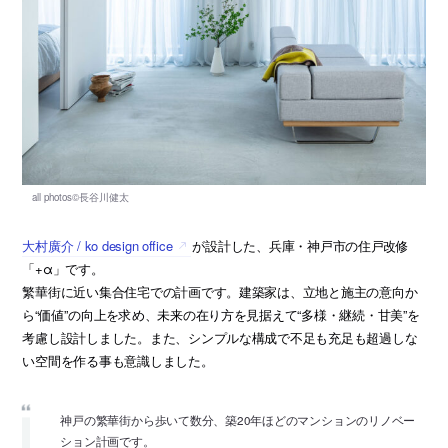
大村廣介 / ko design office
が設計した、兵庫・神戸市の住戸改修
「+α」です。
繁華街に近い集合住宅での計画です。建築家は、立地と施主の意向か
ら“価値”の向上を求め、未来の在り方を見据えて“多様・継続・甘美”を
考慮し設計しました。また、シンプルな構成で不足も充足も超過しな
い空間を作る事も意識しました。
神戸の繁華街から歩いて数分、築20年ほどのマンションのリノベー
ション計画です。