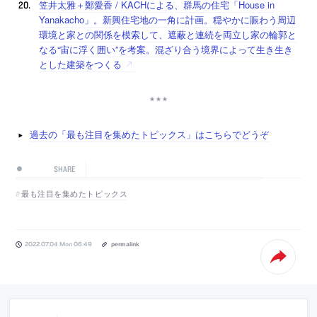
笠井太雅＋鄭愛香 / KACHによる、群馬の住宅「House in
Yanakacho」。新興住宅地の一角に計画。穏やかに賑わう周辺
環境と家との関係を模索して、遮蔽と連続を両立し家の輪郭と
なる“宙に浮く囲い”を考案。混ざり合う境界によって生き生き
とした建築をつくる
過去の「最も注目を集めたトピックス」はこちらでどうぞ
SHARE
最も注目を集めたトピックス
2022.07.04 Mon 06:49
permalink