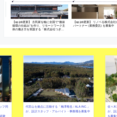
【ap job更新】 古民家を軸に全国で“価値
【ap job更新】 リノベる株式会
循環の仕組み”を作り、リモートワーク主
パートナー (業務委託) を募集中
体の働き方を実践する「株式会社つぎ
と」が、設計スタッフ（経験者・既卒）
を募集中
ッフ同
代官山を拠点に活動する「梅澤竜也 / ALA INC.」
佐々木慧
が、設計スタッフ・アルバイト・事務職を募集中
が、設
（経験
を募集