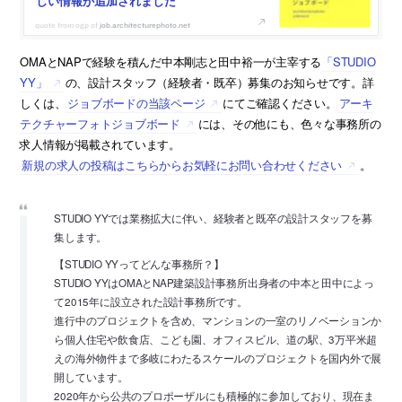
しい情報が追加されました
job.architecturephoto.net
OMAとNAPで経験を積んだ中本剛志と田中裕一が主宰する
「STUDIO
YY」
の、設計スタッフ（経験者・既卒）募集のお知らせです。詳
しくは、
ジョブボードの当該ページ
にてご確認ください。
アーキ
テクチャーフォトジョブボード
には、その他にも、色々な事務所の
求人情報が掲載されています。
新規の求人の投稿はこちらからお気軽にお問い合わせください
。
STUDIO YYでは業務拡大に伴い、経験者と既卒の設計スタッフを募
集します。
【STUDIO YYってどんな事務所？】
STUDIO YYはOMAとNAP建築設計事務所出身者の中本と田中によっ
て2015年に設立された設計事務所です。
進行中のプロジェクトを含め、マンションの一室のリノベーションか
ら個人住宅や飲食店、こども園、オフィスビル、道の駅、3万平米超
えの海外物件まで多岐にわたるスケールのプロジェクトを国内外で展
開しています。
2020年から公共のプロポーザルにも積極的に参加しており、現在ま