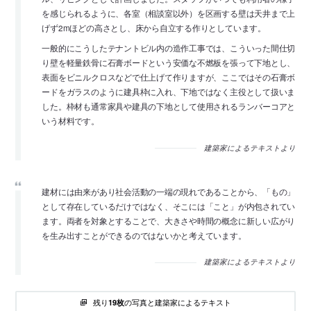
を感じられるように、各室（相談室以外）を区画する壁は天井まで上
げず2mほどの高さとし、床から自立する作りとしています。
一般的にこうしたテナントビル内の造作工事では、こういった間仕切
り壁を軽量鉄骨に石膏ボードという安価な不燃板を張って下地とし、
表面をビニルクロスなどで仕上げて作りますが、ここではその石膏ボ
ードをガラスのように建具枠に入れ、下地ではなく主役として扱いま
した。枠材も通常家具や建具の下地として使用されるランバーコアと
いう材料です。
建築家によるテキストより
建材には由来があり社会活動の一端の現れであることから、「もの」
として存在しているだけではなく、そこには「こと」が内包されてい
ます。両者を対象とすることで、大きさや時間の概念に新しい広がり
を生み出すことができるのではないかと考えています。
建築家によるテキストより
残り
の写真と建築家によるテキスト
19枚