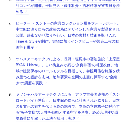
計コンペが開催。平田晃久・藤本壮介・吉村靖孝が審査員を務
める
ピーター ・ズントーの家具コレクション展をフォトレポート。
半世紀に渡り自らの建築の為にデザインした家具が製品化され
公開。綿密なやり取りを行い、日本の素材と技術を取り入れ
Time & Styleが制作。実物に加えインタビューや製造工程の動
画等も展示
ツバメアーキテクツによる、長野・塩尻市の宿泊施設「上原屋
BYAKU Narai」。古い街並みが残る“奈良井宿”の町屋改修。地
域の建築保存のロールモデルを目指して、参照可能な施策を積
み重ねる設計を志向。追加要素を空間の主題に昇華する“金継
ぎ”の態度を実践
ヤツシャハルアーキテクツによる、アラブ首長国連邦の「スシ
ロードバイ万博店」。日本館の傍らに計画された飲食店。日本
の食文化の魅力を伝える為の施設で、本館の立体格子に呼応す
る“魚子文様”の天井を特徴とする空間を考案。経済合理性や環
境負荷に配慮した工法も採用し実現