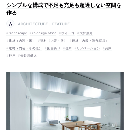
シンプルな構成で不足も充足も超過しない空間を
作る
ARCHITECTURE
FEATURE
|
fabricscape
ko design office
ヴィーコ
大村廣介
建材（内装・床）
建材（内装・壁）
建材（内装・造作家具）
建材（内装・その他）
図面あり
住戸
リノベーション
兵庫
神戸
長谷川健太