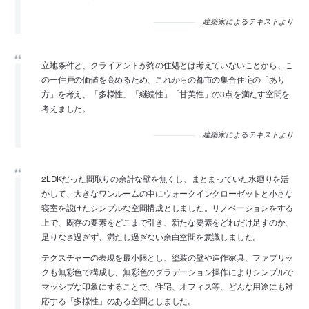
建築家によるテキストより
立地条件と、クライアントが終の住処とは考えていないことから、こ
の一住戸の価値を高めるため、これからの都市の集合住宅の「あり
方」を考え、「多様性」「継続性」「甘美性」の3点を満たす空間を
考えました。
建築家によるテキストより
2LDKだった間取りの余計な壁を無くし、まとまっていた水廻りを活
かして、大きなワンルームの中にウォークインクローゼットと小さな
寝室を設けたシンプルな空間構成としました。リノベーションをする
上で、既存の要素をどこまで引き、新たな要素をどれだけ足すのか、
足りなさ過ぎず、満たし過ぎない余白空間を意識しました。
テクスチャーの表現を最小限とし、塗装の壁や造作家具、ファブリッ
クも無彩色で構成し、無彩色のグラデーション操作によりシンプルで
マッシブな印象にすることで、住宅、オフィス等、どんな用途にも対
応する「多様性」のある空間としました。