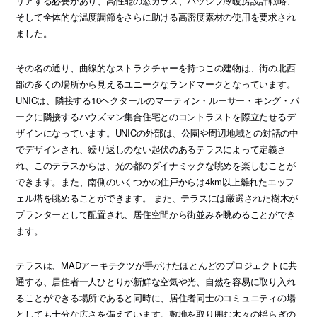
リアする必要があり、高性能の窓ガラス、パッシブ冷暖房設計戦略、
そして全体的な温度調節をさらに助ける高密度素材の使用を要求され
ました。
その名の通り、曲線的なストラクチャーを持つこの建物は、街の北西
部の多くの場所から見えるユニークなランドマークとなっています。
UNICは、隣接する10ヘクタールのマーティン・ルーサー・キング・パ
ークに隣接するハウズマン集合住宅とのコントラストを際立たせるデ
ザインになっています。UNICの外部は、公園や周辺地域との対話の中
でデザインされ、繰り返しのない起伏のあるテラスによって定義さ
れ、このテラスからは、光の都のダイナミックな眺めを楽しむことが
できます。また、南側のいくつかの住戸からは4km以上離れたエッフ
ェル塔を眺めることができます。 また、テラスには厳選された樹木が
プランターとして配置され、居住空間から街並みを眺めることができ
ます。
テラスは、MADアーキテクツが手がけたほとんどのプロジェクトに共
通する、居住者一人ひとりが新鮮な空気や光、自然を容易に取り入れ
ることができる場所であると同時に、居住者同士のコミュニティの場
としても十分な広さを備えています。敷地を取り囲む木々の揺らぎの