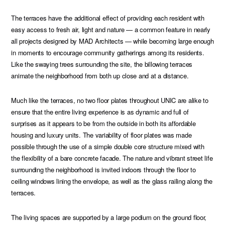
The terraces have the additional effect of providing each resident with
easy access to fresh air, light and nature — a common feature in nearly
all projects designed by MAD Architects — while becoming large enough
in moments to encourage community gatherings among its residents.
Like the swaying trees surrounding the site, the billowing terraces
animate the neighborhood from both up close and at a distance.
Much like the terraces, no two floor plates throughout UNIC are alike to
ensure that the entire living experience is as dynamic and full of
surprises as it appears to be from the outside in both its affordable
housing and luxury units. The variability of floor plates was made
possible through the use of a simple double core structure mixed with
the flexibility of a bare concrete facade. The nature and vibrant street life
surrounding the neighborhood is invited indoors through the floor to
ceiling windows lining the envelope, as well as the glass railing along the
terraces.
The living spaces are supported by a large podium on the ground floor,