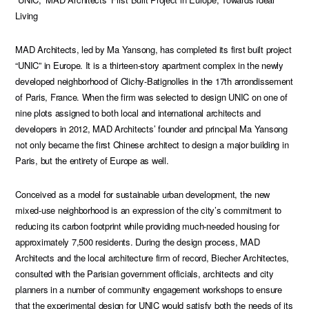
Living
MAD Architects, led by Ma Yansong, has completed its first built project
“UNIC” in Europe. It is a thirteen-story apartment complex in the newly
developed neighborhood of Clichy-Batignolles in the 17th arrondissement
of Paris, France. When the firm was selected to design UNIC on one of
nine plots assigned to both local and international architects and
developers in 2012, MAD Architects’ founder and principal Ma Yansong
not only became the first Chinese architect to design a major building in
Paris, but the entirety of Europe as well.
Conceived as a model for sustainable urban development, the new
mixed-use neighborhood is an expression of the city’s commitment to
reducing its carbon footprint while providing much-needed housing for
approximately 7,500 residents. During the design process, MAD
Architects and the local architecture firm of record, Biecher Architectes,
consulted with the Parisian government officials, architects and city
planners in a number of community engagement workshops to ensure
that the experimental design for UNIC would satisfy both the needs of its