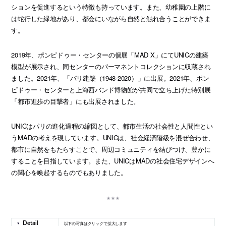
ションを促進するという特徴も持っています。また、幼稚園の上階に
は蛇行した緑地があり、都会にいながら自然と触れ合うことができま
す。
2019年、ポンピドゥー・センターの個展「MAD X」にてUNICの建築
模型が展示され、同センターのパーマネントコレクションに収蔵され
ました。2021年、「パリ建築（1948-2020）」に出展。2021年、ポン
ピドゥー・センターと上海西バンド博物館が共同で立ち上げた特別展
「都市進歩の目撃者」にも出展されました。
UNICはパリの進化過程の縮図として、都市生活の社会性と人間性とい
うMADの考えを現しています。UNICは、社会経済階級を混ぜ合わせ、
都市に自然をもたらすことで、周辺コミュニティを結びつけ、豊かに
することを目指しています。また、UNICはMADの社会住宅デザインへ
の関心を喚起するものでもありました。
以下の写真はクリックで拡大します