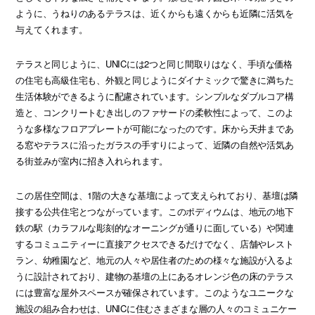
ように、うねりのあるテラスは、近くからも遠くからも近隣に活気を
与えてくれます。
テラスと同じように、UNICには2つと同じ間取りはなく、手頃な価格
の住宅も高級住宅も、外観と同じようにダイナミックで驚きに満ちた
生活体験ができるように配慮されています。シンプルなダブルコア構
造と、コンクリートむき出しのファサードの柔軟性によって、このよ
うな多様なフロアプレートが可能になったのです。床から天井まであ
る窓やテラスに沿ったガラスの手すりによって、近隣の自然や活気あ
る街並みが室内に招き入れられます。
この居住空間は、1階の大きな基壇によって支えられており、基壇は隣
接する公共住宅とつながっています。このポディウムは、地元の地下
鉄の駅（カラフルな彫刻的なオーニングが通りに面している）や関連
するコミュニティーに直接アクセスできるだけでなく、店舗やレスト
ラン、幼稚園など、地元の人々や居住者のための様々な施設が入るよ
うに設計されており、建物の基壇の上にあるオレンジ色の床のテラス
には豊富な屋外スペースが確保されています。このようなユニークな
施設の組み合わせは、UNICに住むさまざまな層の人々のコミュニケー