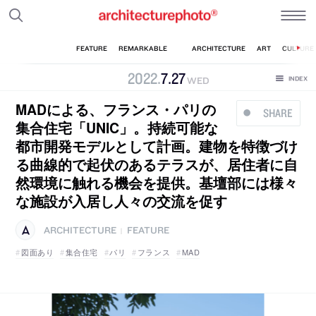
2022
.
7
.
27
WED
MADによる、フランス・パリの
SHARE
集合住宅「UNIC」。持続可能な
都市開発モデルとして計画。建物を特徴づけ
る曲線的で起伏のあるテラスが、居住者に自
然環境に触れる機会を提供。基壇部には様々
な施設が入居し人々の交流を促す
ARCHITECTURE
FEATURE
|
図面あり
集合住宅
パリ
フランス
MAD