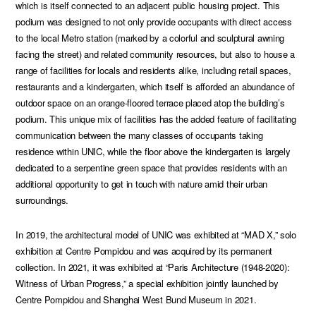
which is itself connected to an adjacent public housing project. This
podium was designed to not only provide occupants with direct access
to the local Metro station (marked by a colorful and sculptural awning
facing the street) and related community resources, but also to house a
range of facilities for locals and residents alike, including retail spaces,
restaurants and a kindergarten, which itself is afforded an abundance of
outdoor space on an orange-floored terrace placed atop the building’s
podium. This unique mix of facilities has the added feature of facilitating
communication between the many classes of occupants taking
residence within UNIC, while the floor above the kindergarten is largely
dedicated to a serpentine green space that provides residents with an
additional opportunity to get in touch with nature amid their urban
surroundings.
In 2019, the architectural model of UNIC was exhibited at “MAD X,” solo
exhibition at Centre Pompidou and was acquired by its permanent
collection. In 2021, it was exhibited at “Paris Architecture (1948-2020):
Witness of Urban Progress,” a special exhibition jointly launched by
Centre Pompidou and Shanghai West Bund Museum in 2021.