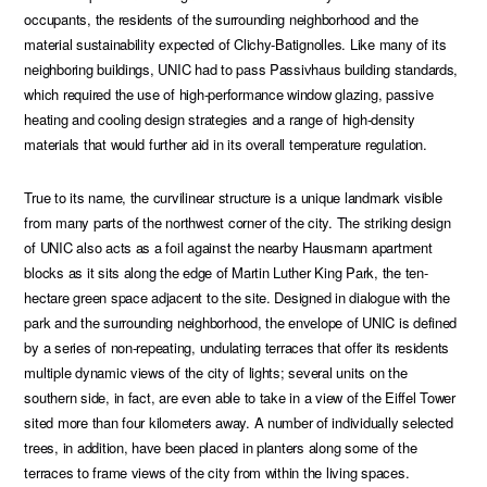
occupants, the residents of the surrounding neighborhood and the
material sustainability expected of Clichy-Batignolles. Like many of its
neighboring buildings, UNIC had to pass Passivhaus building standards,
which required the use of high-performance window glazing, passive
heating and cooling design strategies and a range of high-density
materials that would further aid in its overall temperature regulation.
True to its name, the curvilinear structure is a unique landmark visible
from many parts of the northwest corner of the city. The striking design
of UNIC also acts as a foil against the nearby Hausmann apartment
blocks as it sits along the edge of Martin Luther King Park, the ten-
hectare green space adjacent to the site. Designed in dialogue with the
park and the surrounding neighborhood, the envelope of UNIC is defined
by a series of non-repeating, undulating terraces that offer its residents
multiple dynamic views of the city of lights; several units on the
southern side, in fact, are even able to take in a view of the Eiffel Tower
sited more than four kilometers away. A number of individually selected
trees, in addition, have been placed in planters along some of the
terraces to frame views of the city from within the living spaces.