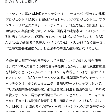
想の暮らしを目指して
マ・ヤンソン率いるMADアーキテクツは、ヨーロッパで初めての建築
プロジェクト「UNIC」を完成させました。このプロジェクトは、フラ
ンス・パリ17区のクリシー・バティニョール地区で新たに開発された
13階建ての集合住宅です。2012年、国内外の建築家やデベロッパーに
割り当てられた9つの区画のうちの1つにUNICの設計が決まり、MAD
Architectsの創業者で代表のマ・ヤンソンは、パリだけでなくヨーロッ
パ全域で主要建築物を設計した最初の中国人建築家となりました。
持続可能な都市開発のモデルとして構想されたこの新しい複合施設
は、約7,500人の住民に必要な住宅を提供しながら、二酸化炭素排出量
を削減するというパリのコミットメントを表現しています。設計プロ
セスにおいて、MADアーキテクツと地元の建築事務所ビシェール・ア
ーキテクツは、多くのコミュニティ参加型ワークショップにおいて、
パリの政府関係者や建築家、都市計画家と何度も協議を重ね、UNICの
実験デザインが、居住者や周辺住民のニーズとクリシー・バティニョ
ールに期待される物質的持続性を共に満足させることを確認しまし
た。UNICは、近隣の多くの建物と同様、パッシブハウス建築基準をク