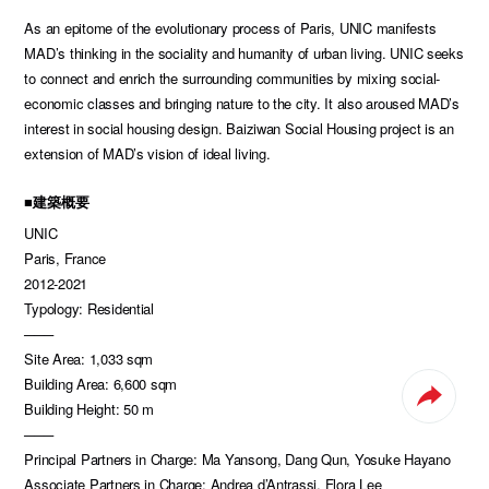
As an epitome of the evolutionary process of Paris, UNIC manifests
MAD’s thinking in the sociality and humanity of urban living. UNIC seeks
to connect and enrich the surrounding communities by mixing social-
economic classes and bringing nature to the city. It also aroused MAD’s
interest in social housing design. Baiziwan Social Housing project is an
extension of MAD’s vision of ideal living.
■建築概要
UNIC
Paris, France
2012-2021
Typology: Residential
───
Site Area: 1,033 sqm
Building Area: 6,600 sqm
Building Height: 50 m
───
Principal Partners in Charge: Ma Yansong, Dang Qun, Yosuke Hayano
Associate Partners in Charge: Andrea d’Antrassi, Flora Lee