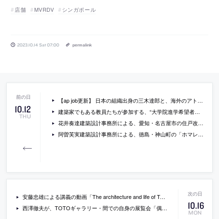
店舗
MVRDV
シンガポール
2023.10.14 Sat 07:00
permalink
【ap job更新】 日本の組織出身の三木達郎と、海外のアトリエ出身の本橋良介が共同主宰する「MMAAA」が、設計スタッフ（2024年新卒・既卒・経験者）を募集中
10
.
12
建築家でもある教員たちが参加する、“大学院進学希望者向け”のトークイベントを「京都芸術大学大学院 建築・環境デザイン領域」が開催。“未来を思索する環境デザイン”をテーマに、学びの特徴と意義が語られる。オンラインと対面の両方で開催
THU
花井奏達建築設計事務所による、愛知・名古屋市の住戸改修「ルームCz」。壁式構造の集住の屋上バルコニーのある区画。既存躯体等の“不自由な現況”に寄り添いつつ、新旧の混成する“新しい秩序”を持つ空間の構築を志向。回遊性のある平面計画で“恵まれた環境を最大限享受”する
阿曽芙実建築設計事務所による、徳島・神山町の「ホマレノモリ」。山奥の民家を改修した“山”と“町”を繋ぐ為の施設。両方の当事者間の交流の促進を求め、便利さではなく“根源的な時間体験”を共有する場を志向。解体した材を“資源”と捉え出来る限り“再利用”して空間を作る
安藤忠雄による講義の動画「The architecture and life of Tadao Ando」。GREAT MINDSの制作で2023年8月に公開されたもの（日本語）
10
.
16
西澤徹夫が、TOTOギャラリー・間での自身の展覧会「偶然は用意のあるところに」を解説している動画
MON