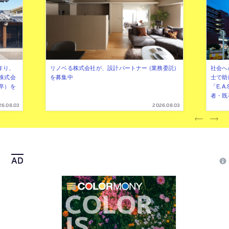
作り、
リノベる株式会社が、設計パートナー (業務委託)
社会へ
株式会
を募集中
士で助
卒）を
「E.A
者・既
26.08.03
2026.08.03