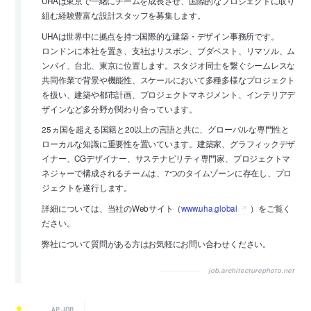
UHAは東京で一緒にチームを成長させ、国際的なプロジェクトに取り
組む経験豊富な設計スタッフを募集します。
UHAは世界中に拠点を持つ国際的な建築・デザイン事務所です。
ロンドンに本社を置き、支社はリスボン、ブダペスト、リマソル、ム
ンバイ、台北、東京に位置します。スタジオ同士を繋ぐシームレスな
共同作業で背景や機能性、スケールにおいて多種多様なプロジェクト
を扱い、建築や都市計画、プロジェクトマネジメント、インテリアデ
ザインなど多分野が関わり合っています。
25ヵ国を超える国籍と20以上の言語と共に、グローバルな専門性と
ローカルな知識に重要性を置いています。建築家、グラフィックデザ
イナー、CGデザイナー、サステナビリティ専門家、プロジェクトマ
ネジャーで構成されるチームは、7つのタイムゾーンに存在し、プロ
ジェクトを遂行します。
詳細については、当社のWebサイト（
www.uha.global
）をご覧く
ださい。
弊社について質問がある方はお気軽にお問い合わせください。
job.architecturephoto.net
AP JOB