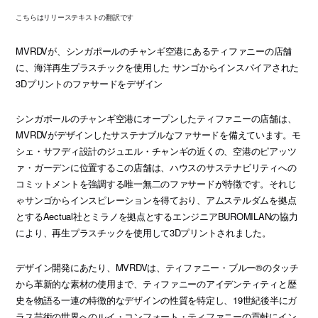
こちらはリリーステキストの翻訳です
MVRDVが、シンガポールのチャンギ空港にあるティファニーの店舗
に、海洋再生プラスチックを使用した サンゴからインスパイアされた
3Dプリントのファサードをデザイン
シンガポールのチャンギ空港にオープンしたティファニーの店舗は、
MVRDVがデザインしたサステナブルなファサードを備えています。モ
シェ・サフディ設計のジュエル・チャンギの近くの、空港のピアッツ
ァ・ガーデンに位置するこの店舗は、ハウスのサステナビリティへの
コミットメントを強調する唯一無二のファサードが特徴です。それじ
ゃサンゴからインスピレーションを得ており、アムステルダムを拠点
とするAectual社とミラノを拠点とするエンジニアBUROMILANの協力
により、再生プラスチックを使用して3Dプリントされました。
デザイン開発にあたり、MVRDVは、ティファニー・ブルー®のタッチ
から革新的な素材の使用まで、ティファニーのアイデンティティと歴
史を物語る一連の特徴的なデザインの性質を特定し、19世紀後半にガ
ラス芸術の世界へのルイ・コンフォート・ティファニーの貢献にイン