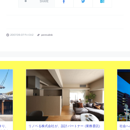
SHARE
2007.09.07 Fri 13:12
permalink
作り、
リノベる株式会社が、設計パートナー (業務委託)
社会へ