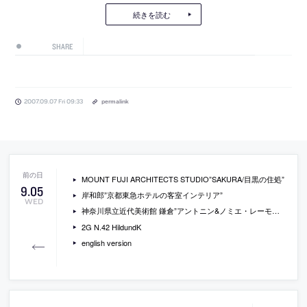
続きを読む
SHARE
2007.09.07 Fri 09:33
permalink
MOUNT FUJI ARCHITECTS STUDIO”SAKURA/目黒の住処”
9
.
05
岸和郎”京都東急ホテルの客室インテリア”
WED
神奈川県立近代美術館 鎌倉”アントニン&ノミエ・レーモンド”展
2G N.42 HildundK
english version