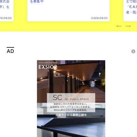
株式会
を募集中
士で助
卒）を
「E.A
者・既
26.08.03
2026.08.03