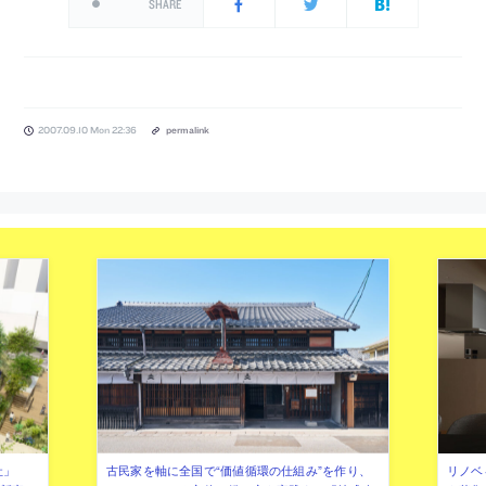
SHARE
2007.09.10 Mon 22:36
permalink
社」
古民家を軸に全国で“価値循環の仕組み”を作り、
リノベ