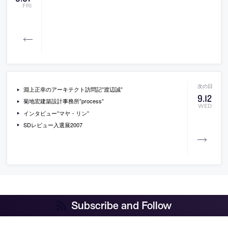
FRI
淵上正幸のアーキテクト訪問記”渡辺誠”
9
.
12
菊地宏建築設計事務所”process”
WED
インタビュー”マヤ・リン”
SDレビュー入選展2007
Subscribe and Follow