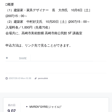
□概要
（1）建築家・家具デザイナー 長 大作氏 10月6日［土］
(2007)15：00～
（2）建築家 中村好文氏 10月20日［土］(2007)15：00～
入場料各／1,000円（先着70名）
会場共に、高崎市美術館横 高崎市南公民館 5F 講義室
申込方法は、リンク先で見ることができます。
SHARE
2007.09.10 Mon 15:38
permalink
MVRDV”GYRE(ジャイル)”
9
.
07