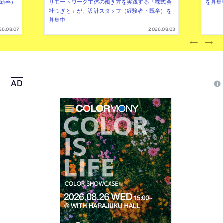
年新卒）
リモートワーク主体の働き方を実践する「株式会
を募集
社つぎと」が、設計スタッフ（経験者・既卒）を
募集中
26.08.07
2026.08.03