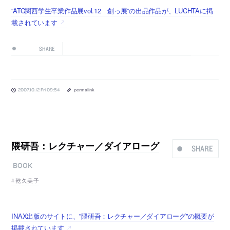
“ATC関西学生卒業作品展vol.12 創っ展”の出品作品が、LUCHTAに掲
載されています
SHARE
2007.10.12 Fri 09:54
permalink
隈研吾：レクチャー／ダイアローグ
SHARE
BOOK
乾久美子
INAX出版のサイトに、”隈研吾：レクチャー／ダイアローグ”の概要が
掲載されています