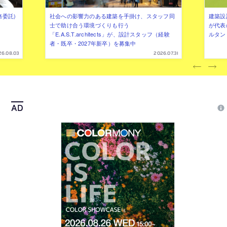
務委託)
社会への影響力のある建築を手掛け、スタッフ同
建築設
士で助け合う環境づくりも行う
が代表
「E.A.S.T.architects」が、設計スタッフ（経験
ルタン
者・既卒・2027年新卒）を募集中
26.08.03
2026.07.31