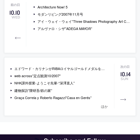
Architecture Now! 5
10
.
10
モダンリビング2007年11月号
WED
アイ・ウェイ・ウェイ”Three Shadows Photography Art Centre”
アルヴァロ・シザ”ADEGA MAYOR”
エドワード・カリナンがRIBAロイヤルゴールドメダルを受賞
10
.
14
web across”定点観測10/2007″
SUN
NHK課外授業-ようこそ先輩-“深澤直人”
建物探訪”隈研吾/鉄の家”
Graça Correia y Roberto Ragazzi”Casa en Gerés”
ほか