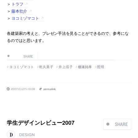
＞
トラフ
＞
藤本壮介
＞
ヨコミゾマコト
各建築家の考えと、プレゼン手法を見ることができるので、参考にな
るのではと思います。
SHARE
ヨコミゾマコト
乾久美子
井上揺子
棚瀬純孝
照明
2007.10.12 Fri 10:08
permalink
学生デザインレビュー2007
SHARE
DESIGN