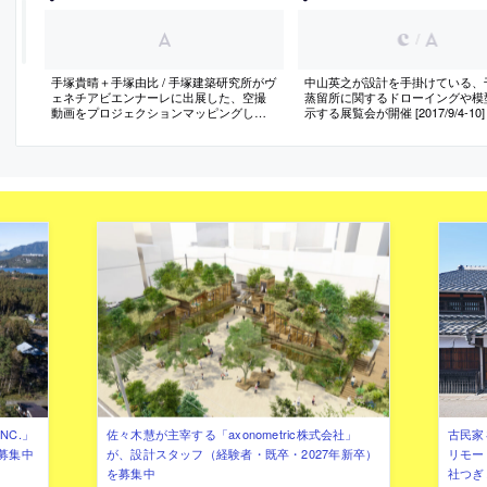
/
手塚貴晴＋手塚由比 / 手塚建築研究所がヴ
中山英之が設計を手掛けている、
ェネチアビエンナーレに出展した、空撮
蒸留所に関するドローイングや模
動画をプロジェクションマッピングした
示する展覧会が開催 [2017/9/4-10]
「ふじようちえん」の模型
NC.」
佐々木慧が主宰する「axonometric株式会社」
古民家
募集中
が、設計スタッフ（経験者・既卒・2027年新卒）
リモー
を募集中
社つぎ