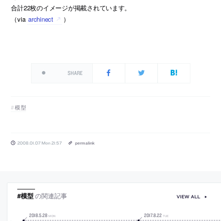
合計22枚のイメージが掲載されています。
（via
archinect
）
SHARE
模型
2008.01.07 Mon 21:57
permalink
#模型
の関連記事
VIEW ALL
2018
.
5
.
28
2017
.
8
.
22
MON
TUE