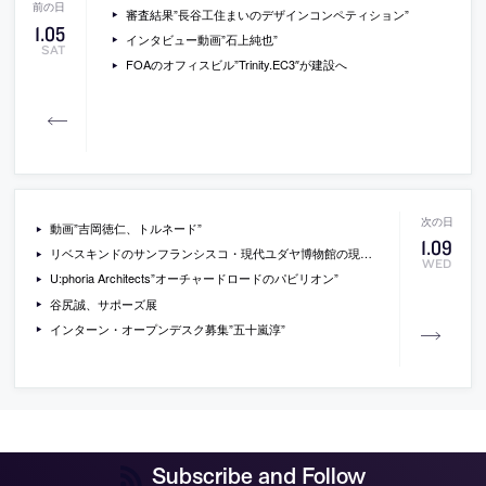
審査結果”長谷工住まいのデザインコンペティション”
1
.
05
インタビュー動画”石上純也”
SAT
FOAのオフィスビル”Trinity.EC3″が建設へ
動画”吉岡徳仁、トルネード”
1
.
09
リベスキンドのサンフランシスコ・現代ユダヤ博物館の現場写真
WED
U:phoria Architects”オーチャードロードのパビリオン”
谷尻誠、サポーズ展
インターン・オープンデスク募集”五十嵐淳”
Subscribe and Follow