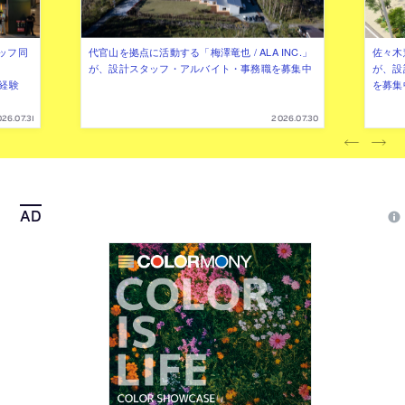
ッフ同
代官山を拠点に活動する「梅澤竜也 / ALA INC.」
佐々木慧
が、設計スタッフ・アルバイト・事務職を募集中
が、設
（経験
を募集
26.07.31
2026.07.30