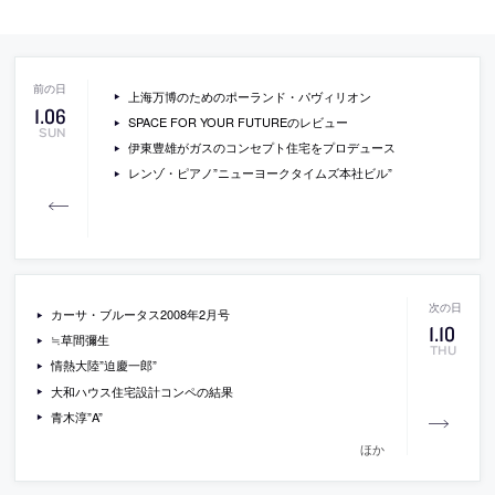
上海万博のためのポーランド・パヴィリオン
1
.
06
SPACE FOR YOUR FUTUREのレビュー
SUN
伊東豊雄がガスのコンセプト住宅をプロデュース
レンゾ・ピアノ”ニューヨークタイムズ本社ビル”
カーサ・ブルータス2008年2月号
1
.
10
≒草間彌生
THU
情熱大陸”迫慶一郎”
大和ハウス住宅設計コンペの結果
青木淳”A”
ほか