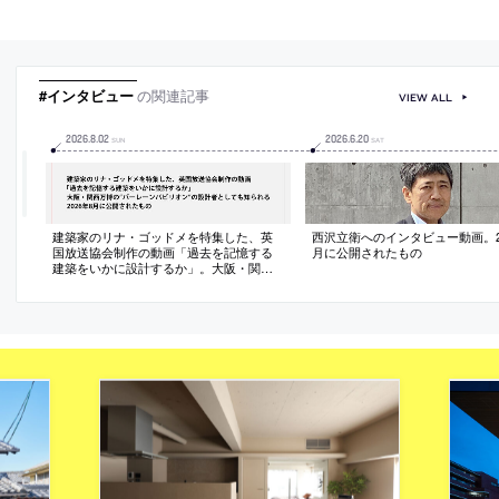
#インタビュー
の関連記事
VIEW ALL
2026
.
8
.
02
2026
.
6
.
20
SUN
SAT
建築家のリナ・ゴッドメを特集した、英
西沢立衛へのインタビュー動画。20
国放送協会制作の動画「過去を記憶する
月に公開されたもの
建築をいかに設計するか」。大阪・関西
万博の“バーレーンパビリオン”の設計者と
しても知られる。2026年8月に公開された
もの