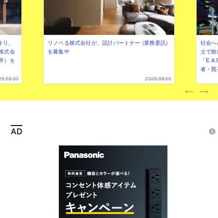
作り、
リノベる株式会社が、設計パートナー (業務委託)
社会へ
株式会
を募集中
士で助
卒）を
「E.A
者・既
26.08.03
2026.08.03