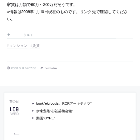
家賃は月額で60万～200万だそうです。
※情報は2008年1月10日現在のものです。リンク先で確認してくださ
い。
SHARE
マンション
賃貸
2008.01.11 Fri 07:56
permalink
book”elcroquis、RCRアーキテクツ”
1
.
09
伊東豊雄”杉並芸術会館”
WED
動画”GYRE”