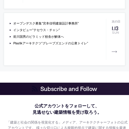
オープンデスク募集”宮本佳明建築設計事務所”
1
.
13
インタビュー”テセウス・チャン”
SUN
前川国男のピラミッド校舎が解体へ
Plastikアーキテクツ”グレーブズエンドの公衆トイレ”
Subscribe and Follow
公式アカウントをフォローして、
見逃せない建築情報を受け取ろう。
「建築と社会の関係を視覚化する」メディア、アーキテクチャーフォトの公式
アカウントです。
様々な切り口による複眼的視点で建築に関する情報を最速