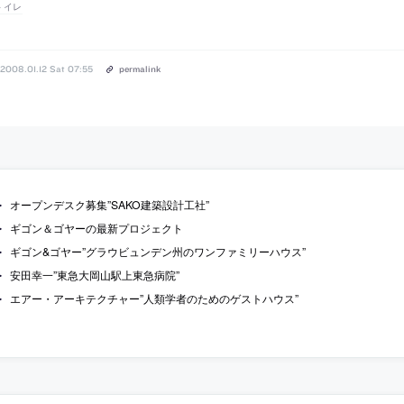
トイレ
2008.01.12 Sat 07:55
permalink
オープンデスク募集”SAKO建築設計工社”
ギゴン＆ゴヤーの最新プロジェクト
ギゴン&ゴヤー”グラウビュンデン州のワンファミリーハウス”
安田幸一”東急大岡山駅上東急病院”
エアー・アーキテクチャー”人類学者のためのゲストハウス”