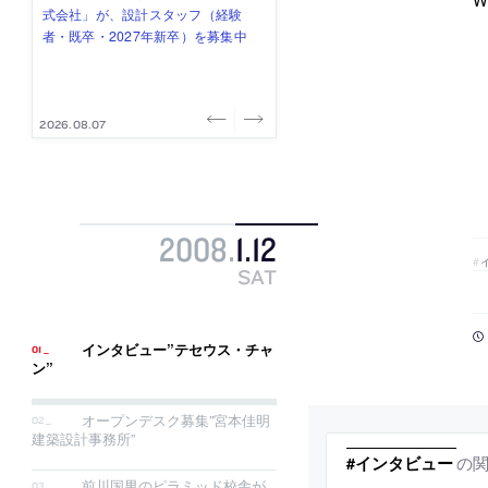
式会社」が、設計スタッフ（経験
み”を作り、リモートワーク主体の働
ー (業務委託) を募集中
け、スタッフ同士で助け合う環境づ
ALA INC.」が、設計スタッフ・アル
者・既卒・2027年新卒）を募集中
き方を実践する「株式会社つぎと」
くりも行う「E.A.S.T.architects」
バイト・事務職を募集中
が、設計スタッフ（経験者・既卒）
が、設計スタッフ（経験者・既卒・
を募集中
2027年新卒）を募集中
2026.08.07
2026.08.03
2026.08.03
2026.07.31
2026.07.30
2008
.
1
.
12
SAT
インタビュー”テセウス・チャ
ン”
オープンデスク募集”宮本佳明
建築設計事務所”
の
#インタビュー
前川国男のピラミッド校舎が