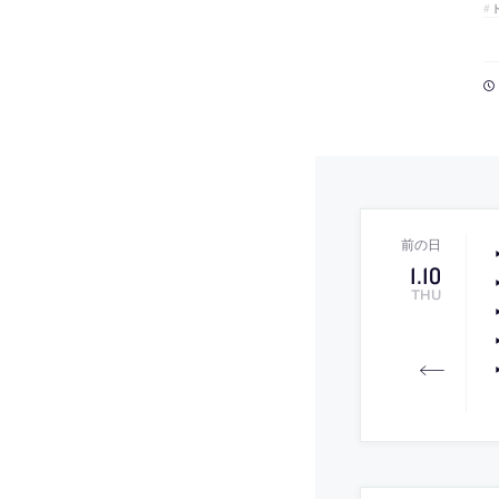
1
.
10
THU