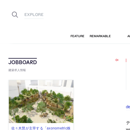
建築求人情報
d
テ
佐々木慧が主宰する「axonometric株
古民家を軸に全国で“価値循環の仕組
リノベる株式会社が、設計パートナ
社会への影響力のある建築を手掛
代官山を拠点に活動する「梅澤竜也 /
W