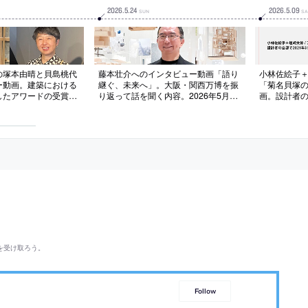
2026
.
5
.
24
2026
.
5
.
09
SUN
SA
の塚本由晴と貝島桃代
藤本壮介へのインタビュー動画「語り
小林佐絵子＋
ー動画。建築における
継ぐ、未来へ」。大阪・関西万博を振
「菊名貝塚
したアワードの受賞記
り返って話を聞く内容。2026年5月に
画。設計者の
6年5月に公開されたも
公開されたもの
た建築
を受け取ろう。
Follow