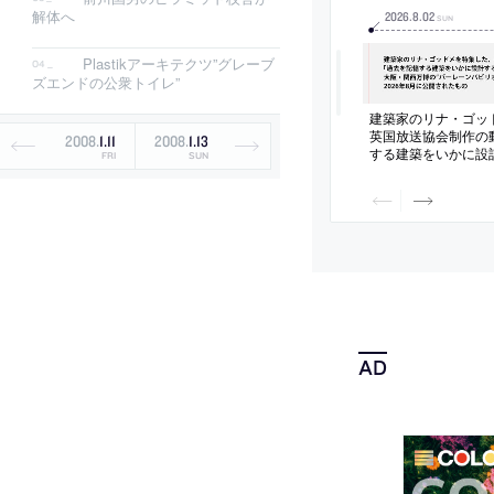
解体へ
2026
.
8
.
02
SUN
Plastikアーキテクツ”グレーブ
ズエンドの公衆トイレ”
建築家のリナ・ゴッ
英国放送協会制作の
2008
.
1
.
11
2008
.
1
.
13
する建築をいかに設
FRI
SUN
阪・関西万博の“バ
ン”の設計者としても
年8月に公開された