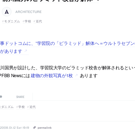
ARCHITECTURE
モダニズム
学校
近代
事ドットコムに、”学習院の「ピラミッド」解体へ＝ウルトラセブン
事があります
前川国男が設計した、学習院大学のピラミッド校舎が解体されるとい
PFBB Newsには
建物の外観写真が1枚
あります
SHARE
モダニズム
学校
近代
2008.01.12 Sat 19:19
permalink