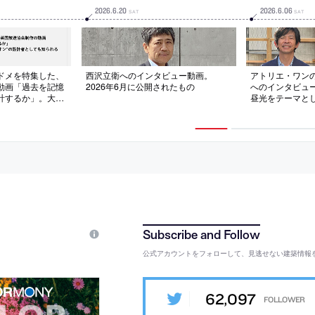
2026
.
6
.
20
2026
.
6
.
06
SAT
SAT
ドメを特集した、
西沢立衛へのインタビュー動画。
アトリエ・ワン
動画「過去を記憶
2026年6月に公開されたもの
へのインタビュ
計するか」。大
昼光をテーマと
ーレーンパビリオ
念に収録。202
知られる。2026
の
もの
公式アカウントをフォローして、見逃せない建築情報
62,097