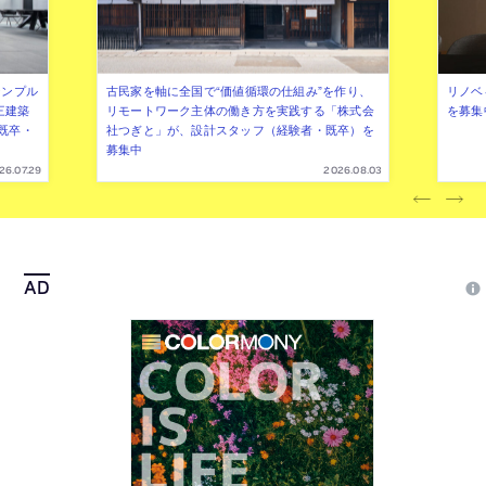
シンプル
古民家を軸に全国で“価値循環の仕組み”を作り、
リノベ
三建築
リモートワーク主体の働き方を実践する「株式会
を募集
既卒・
社つぎと」が、設計スタッフ（経験者・既卒）を
募集中
26.07.29
2026.08.03