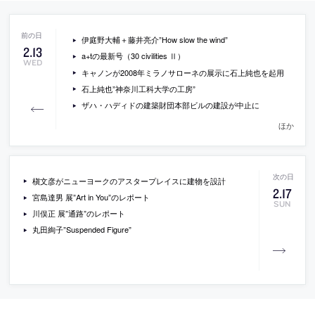
伊庭野大輔＋藤井亮介”How slow the wind”
2
.
13
a+tの最新号（30 civilities Ⅱ）
WED
キャノンが2008年ミラノサローネの展示に石上純也を起用
石上純也”神奈川工科大学の工房”
ザハ・ハディドの建築財団本部ビルの建設が中止に
ほか
槇文彦がニューヨークのアスタープレイスに建物を設計
2
.
17
宮島達男 展”Art in You”のレポート
SUN
川俣正 展”通路”のレポート
丸田絢子”Suspended Figure”