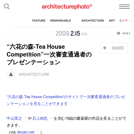
2008
.
2
.
15
FRI
“六花の森-Tea House
SHARE
Competition”一次審査通過者の
プレゼンテーション
ARCHITECTURE
“六花の森-Tea House Competition”のサイトで一次審査通過者のプレゼ
ンテーションを見ることができます
中山英之
や
石上純也
を含む15組の建築家の作品を見ることがで
きます。
（via
dezain.net
）