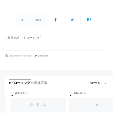
SHARE
教育施設
ドローイング
2008.03.04 Tue 10:10
permalink
#ドローイング
の関連記事
VIEW ALL
2019
.
1
.
29
2018
.
1
.
31
TUE
WED
/
/