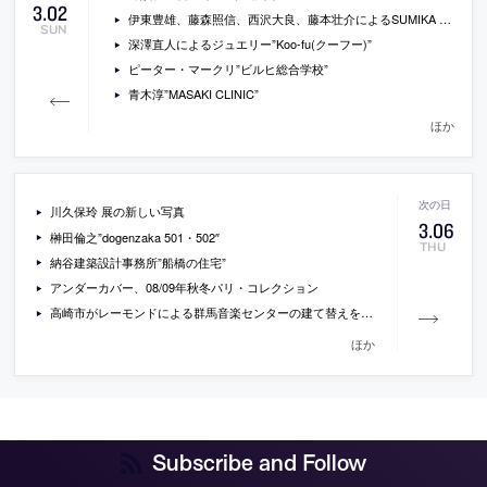
3
.
02
伊東豊雄、藤森照信、西沢大良、藤本壮介によるSUMIKA Project
SUN
深澤直人によるジュエリー”Koo-fu(クーフー)”
ピーター・マークリ”ビルヒ総合学校”
青木淳”MASAKI CLINIC”
ほか
川久保玲 展の新しい写真
3
.
06
榊田倫之”dogenzaka 501・502″
THU
納谷建築設計事務所”船橋の住宅”
アンダーカバー、08/09年秋冬パリ・コレクション
高崎市がレーモンドによる群馬音楽センターの建て替えを検討
ほか
Subscribe and Follow