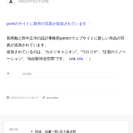
ARCHITECTURE
pointのサイトに新作の写真が追加されています
長岡勉と田中正洋の設計事務所pointのウェブサイトに新しい作品の写
真が追加されています。
追加されているのは、”カエツキャニオン”、”ウロコヤ”、”辻堂のリノベ
ーション”、”仙台駅待合空間”です。（via
site
）
SHARE
2008.03.04 Tue 06:47
permalink
対談、迫慶一郎×五十嵐太郎