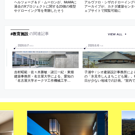
ヘルツォーグ＆ド・ムーロンが、MoMAに
アルヴァロ・シザのドローイング
過去の9プロジェクトに関する23個の模型
アーカイブが、カナダ建築センタ
やドローイング等を寄贈したそう
ェブサイトで閲覧可能に
#教育施設
の関連記事
VIEW ALL
2026
.
6
.
17
2026
.
6
.
16
WED
TUE
吉村昭範・佐々木勝敏・諸江一紀・東畑
子浦中 / シオ建築設計事務所によ
建築事務所・名古屋大学による、愛知の
の「氷見市しんまちこども園」。
「名古屋大学オークマ工作機械工学
日が少ない地域での計画。“室内
館」。校内外の二つの大通りの交差点に
れる場所”のある建築を求め、平
位置する場所での計画。全体の“広場”であ
据えた“円形の遊戯室”の周りに“
り“パス”となる存在を求め、低層で“ルー
下”を配置する構成を考案。子ど
フガーデン”を備えた隣接校舎への通り抜
が“本物の木”などに触れられる空
けも可能な建築を考案