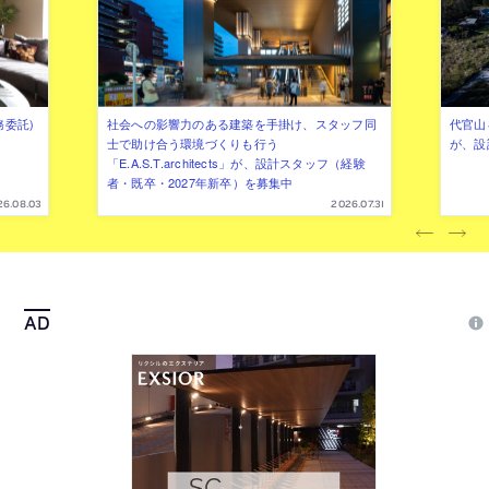
務委託)
社会への影響力のある建築を手掛け、スタッフ同
代官山を
士で助け合う環境づくりも行う
が、設
「E.A.S.T.architects」が、設計スタッフ（経験
者・既卒・2027年新卒）を募集中
26.08.03
2026.07.31