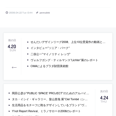
2008.04.22 Tue 13:44
permalink
せんだいデザインリーグ2008、上位10位受賞作の動画と写真
4
.
20
インタビュー”ソニア・パーク”
SUN
二俣公一”マイノリティ レッヴ”
ヴォルフガング・ティルマンス”Lichter”展のレポート
OMAによるプラダ財団美術館
岡田公彦が”PUBLIC ‘SPACE’ PROJECT”のためのアルバイトとボランティアを募集
4
.
24
タカ・イシイ・ギャラリー、畠山直哉 展”Ciel Tombé（シエル・トンベ）”
THU
生活用品をモチーフに鞄をデザインしているブランド”ヴァッセル”
Y’not Report Revival、ミラノサローネ2008のレポート