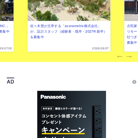
NC.」
佐々木慧が主宰する「axonometric株式会社」
古民家
募集中
が、設計スタッフ（経験者・既卒・2027年新卒）
リモー
を募集中
社つぎ
募集中
26.07.30
2026.08.07