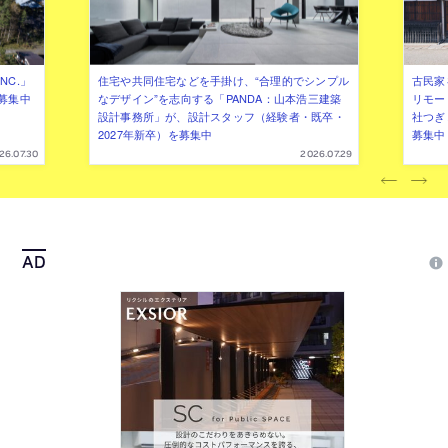
NC.」
住宅や共同住宅などを手掛け、“合理的でシンプル
古民家
募集中
なデザイン”を志向する「PANDA：山本浩三建築
リモー
設計事務所」が、設計スタッフ（経験者・既卒・
社つぎ
2027年新卒）を募集中
募集中
26.07.30
2026.07.29