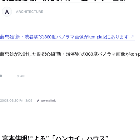
ARCHITECTURE
藤忠雄”新・渋谷駅”の360度パノラマ画像がken-platzにあります
藤忠雄が設計した副都心線”新・渋谷駅”の360度パノラマ画像がken-p
SHARE
2008.06.20 Fri 13:09
permalink
宮本佳明による”「ハンカイ」ハウス”