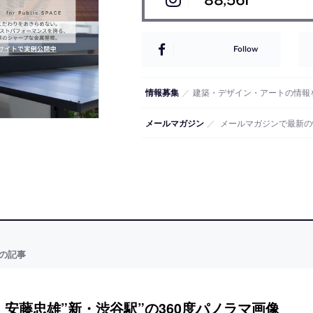
Follow
情報募集
／
建築・デザイン・アートの情報
メールマガジン
／
メールマガジンで最新の
の記事
安藤忠雄”新・渋谷駅”の360度パノラマ画像