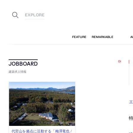
建築求人情報
エ
特
佐々木慧が主宰する「axonometric株
古民家を軸に全国で“価値循環の仕組
リノベる株式会社が、設計パートナ
社会への影響力のある建築を手掛
代官山を拠点に活動する「梅澤竜也 /