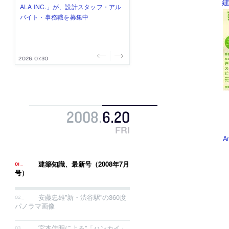
建
式会社」が、設計スタッフ（経験
み”を作り、リモートワーク主体の働
ー (業務委託) を募集中
け、スタッフ同士で助け合う環境づ
ALA INC.」が、設計スタッフ・アル
者・既卒・2027年新卒）を募集中
き方を実践する「株式会社つぎと」
くりも行う「E.A.S.T.architects」
バイト・事務職を募集中
が、設計スタッフ（経験者・既卒）
が、設計スタッフ（経験者・既卒・
を募集中
2027年新卒）を募集中
2026.08.07
2026.08.03
2026.08.03
2026.07.31
2026.07.30
2008
.
6
.
20
FRI
A
建築知識、最新号（2008年7月
号）
安藤忠雄”新・渋谷駅”の360度
パノラマ画像
宮本佳明による”「ハンカイ」