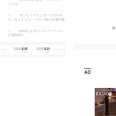
ハウス”
ポンピドーセンターで行われ
ているドミニク・ペロー展の会場写真
pointによるジュエリーショッ
プ”MUSVI”
2008
.
6
.
19
2008
.
6
.
21
THU
SAT