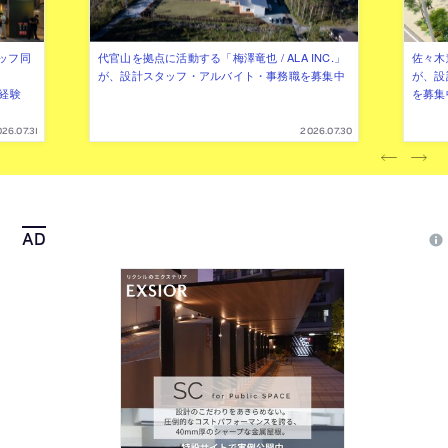
ッフ同
代官山を拠点に活動する「梅澤竜也 / ALA INC.」
佐々木慧
が、設計スタッフ・アルバイト・事務職を募集中
が、設
（経験
を募集
26.07.31
2026.07.30