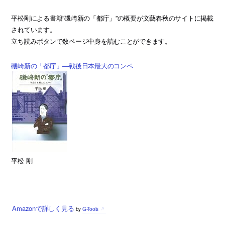
平松剛による書籍”磯崎新の「都庁」”の概要が文藝春秋のサイトに掲載
されています。
立ち読みボタンで数ページ中身を読むことができます。
磯崎新の「都庁」―戦後日本最大のコンペ
平松 剛
Amazonで詳しく見る
by
G-Tools