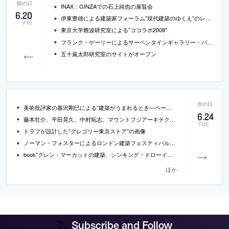
INAX：GINZAでの石上純也の展覧会
6
.
20
伊東豊雄による建築家フォーラム”現代建築のゆくえ”のレポート
FRI
東京大学難波研究室による”ココラボ2008″
フランク・ゲーリーによるサーペンタインギャラリー・パビリオンの現場写真
五十嵐太郎研究室のサイトがオープン
美術批評家の暮沢剛巳による”建築がうまれるとき―ペーター・メルクリと青木淳”展のレビュー
6
.
24
藤本壮介、平田晃久、中村拓志、マウントフジアーキテクツスタジオ、TNAによるデザインマイアミ/バーゼル2008の展示
TUE
トラフが設計した”グレゴリー東京ストア”の画像
ノーマン・フォスターによるロンドン建築フェスティバルのインスタレーション
book”グレン・マーカットの建築、シンキング・ドローイング／ワーキング・ドローイング”
ほか
Subscribe and Follow