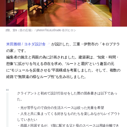
米田雅樹 / ヨネダ設計舎
が設計した、三重・伊勢市の「キロプテラ
の家」です。
編集者の施主と両親の為に計画されました。建築家は、“知覚・時間・
想像”に拡がりを与える存在を求め、“ルートと選択”という趣旨の元
に“モジュールを反復させる”平面構成を考案しました。そして、複数の
経路で“無限遠の様なループ性”も生み出しました。
クライアントと初めて設計打合せをした際の箇条書きは以下であっ
た。
・光が苦手なので自分の生活スペースは絞った光量を希望
・人生と共に集まってくる好きなものたちを楽しみながらレイアウト
していきたい
・両親と同居するが、1階に配する父と母のスペースは用途分離でき