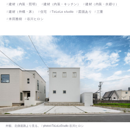
建材（内装・照明）
建材（内装・キッチン）
建材（内装・水廻り）
建材（外構・床）
住宅
ToLoLo studio
図面あり
三重
米田雅樹
谷川ヒロシ