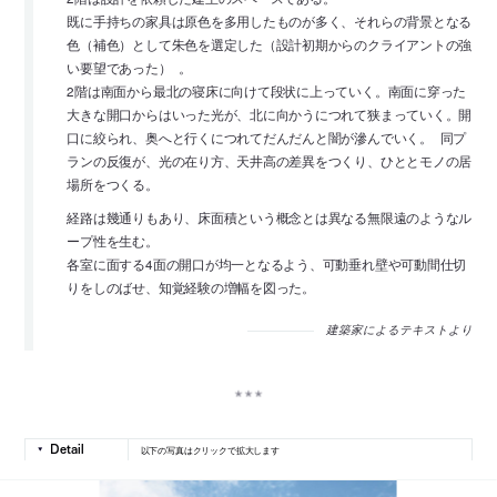
既に手持ちの家具は原色を多用したものが多く、それらの背景となる
色（補色）として朱色を選定した（設計初期からのクライアントの強
い要望であった） 。
2階は南面から最北の寝床に向けて段状に上っていく。南面に穿った
大きな開口からはいった光が、北に向かうにつれて狭まっていく。開
口に絞られ、奥へと行くにつれてだんだんと闇が滲んでいく。 同プ
ランの反復が、光の在り方、天井高の差異をつくり、ひととモノの居
場所をつくる。
経路は幾通りもあり、床面積という概念とは異なる無限遠のようなル
ープ性を生む。
各室に面する4面の開口が均一となるよう、可動垂れ壁や可動間仕切
りをしのばせ、知覚経験の増幅を図った。
建築家によるテキストより
以下の写真はクリックで拡大します