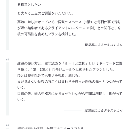
る構造としたい
と大きく三点のご要望をいただいた。
高齢に差し掛かっているご両親のスペース（1階）と毎日仕事で帰り
が遅い編集者であるクライアントのスペース（2階）との関係と、今
後の可能性を含めたプランを検討した。
建築家によるテキストより
建築の使い方と、空間認識を「ルートと選択」というキーワードに置
き換え、1階・2階とも同モジュールを反復させたプランとした。
ひとは視覚以外でもモノを視る。感じる。
まだ見えない反復の向こうは奥行きを持った想像の先へとつながって
いく。
目線の先、頭の中双方にかきまぜられながら空間は増幅し、拡がって
いく。
建築家によるテキストより
2階は設計を依頼した建主のスペースである。