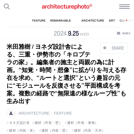
2024
.
9
.
25
WED
米田雅樹 / ヨネダ設計舎によ
SHARE
る、三重・伊勢市の「キロプテ
ラの家」。編集者の施主と両親の為に計
画。“知覚・時間・想像”に拡がりを与える存
在を求め、“ルートと選択”という趣旨の元
に“モジュールを反復させる”平面構成を考
案。複数の経路で“無限遠の様なループ性”も
生み出す
ARCHITECTURE
FEATURE
|
ヨネダ設計舎
建材（外装・壁）
建材（外装・屋根）
建材（内装・床）
建材（内装・壁）
建材（内装・天井）