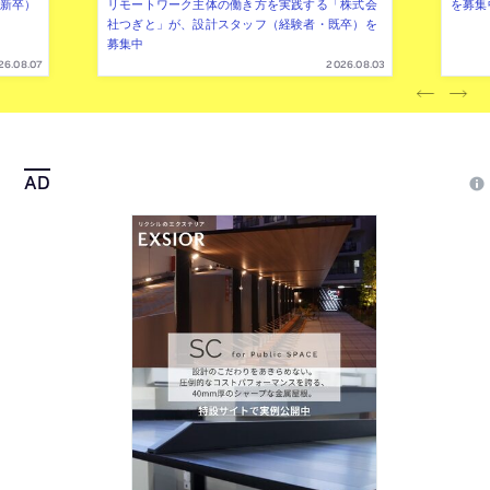
年新卒）
リモートワーク主体の働き方を実践する「株式会
を募集
社つぎと」が、設計スタッフ（経験者・既卒）を
募集中
26.08.07
2026.08.03