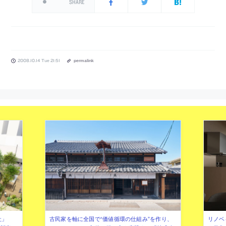
SHARE
2008.10.14 Tue 21:51
permalink
社」
古民家を軸に全国で“価値循環の仕組み”を作り、
リノベ