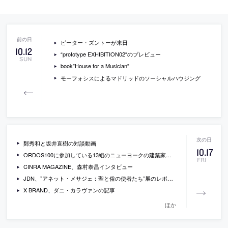
ピーター・ズントーが来日
10
.
12
“prototype EXHIBITION02″のプレビュー
SUN
book”House for a Musician”
モーフォシスによるマドリッドのソーシャルハウジング
鄭秀和と坂井直樹の対談動画
10
.
17
ORDOS100に参加している13組のニューヨークの建築家へのインタビュー動画
FRI
CINRA MAGAZINE、森村泰昌インタビュー
JDN、”アネット・メサジェ：聖と俗の使者たち”展のレポート
X BRAND、ダニ・カラヴァンの記事
ほか