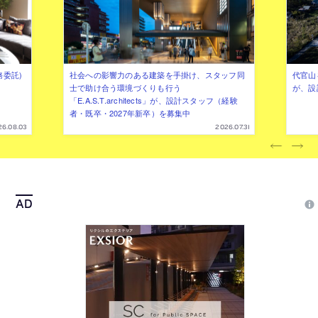
務委託)
社会への影響力のある建築を手掛け、スタッフ同
代官山を
士で助け合う環境づくりも行う
が、設
「E.A.S.T.architects」が、設計スタッフ（経験
者・既卒・2027年新卒）を募集中
26.08.03
2026.07.31