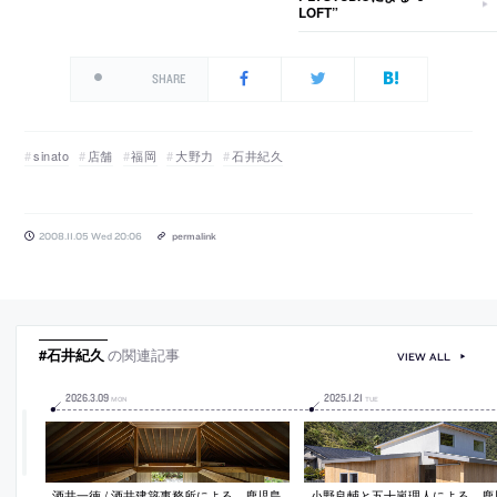
LOFT”
SHARE
sinato
店舗
福岡
大野力
石井紀久
2008.11.05 Wed 20:06
permalink
#石井紀久
の関連記事
VIEW ALL
2026
.
3
.
09
2025
.
1
.
21
MON
TUE
酒井一徳 / 酒井建築事務所による、鹿児島
小野良輔と五十嵐理人による、鹿