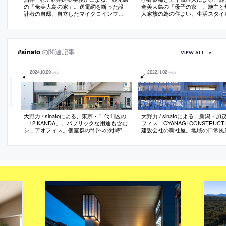
の「奄美大島の家」。送電網を断った設
奄美大島の「母子の家」。施主と
計者の自邸。自立したマイクロインフラ
人家族の為の住まい。生活スタイ
の実験として、地域の気候に対応する空
応する在り方を求め、リビングに
間構成として“太陽光発電”で暮らせる建築
室も中心になる“多中心な”建築を
を考案。分棟的形式は“内外・家族・地
小の空間をずらして配置し“生活
域”が交錯する曖昧さと寛容さも創出
空間の機能の主従関係”を反転さ
#sinato
の関連記事
VIEW ALL
2024
.
10
.
09
2022
.
11
.
02
WED
WED
大野力 / sinatoによる、東京・千代田区の
大野力 / sinatoによる、新潟・
「12 KANDA」。パブリックな用途も含む
フィス「OYANAGI CONSTRUCT
シェアオフィス。個室群の“街への対峙”も
建設会社の新社屋。地域の日常風
意図し、屋外避難階段を表側でバルコニ
気を与える存在を目指し、透明度
ーと繋げて“日常動線”にする構成を考案。
やテラスの配置等で“振舞が染み出
基準階の反復ではなく異なる“形と機能”が
サードを構築。道に面するカフェ
積層する建築を造る
の人々が利用可能な場としても機