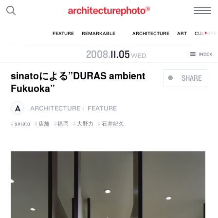
2008
.
11
.
05
WED
sinatoによる”DURAS ambient
SHARE
Fukuoka”
ARCHITECTURE
FEATURE
|
sinato
店舗
福岡
大野力
石井紀久