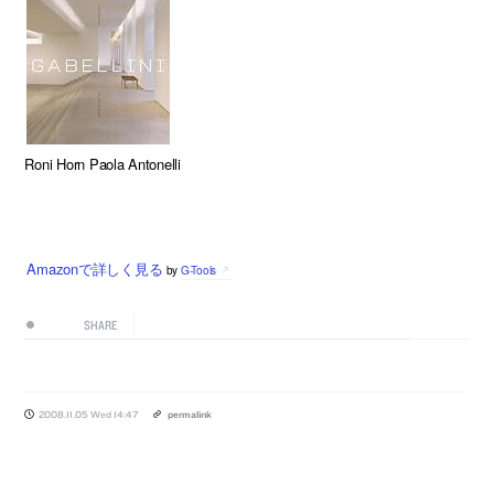
Roni Horn Paola Antonelli
Amazonで詳しく見る
by
G-Tools
SHARE
2008.11.05 Wed 14:47
permalink