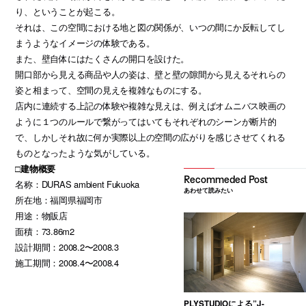
り、ということが起こる。
それは、この空間における地と図の関係が、いつの間にか反転してし
まうようなイメージの体験である。
また、壁自体にはたくさんの開口を設けた。
開口部から見える商品や人の姿は、壁と壁の隙間から見えるそれらの
姿と相まって、空間の見えを複雑なものにする。
店内に連続する上記の体験や複雑な見えは、例えばオムニバス映画の
ように１つのルールで繋がってはいてもそれぞれのシーンが断片的
で、しかしそれ故に何か実際以上の空間の広がりを感じさせてくれる
ものとなったような気がしている。
□建物概要
名称：DURAS ambient Fukuoka
あわせて読みたい
所在地：福岡県福岡市
用途：物販店
面積：73.86m2
設計期間：2008.2〜2008.3
施工期間：2008.4〜2008.4
PLYSTUDIOによる”J-