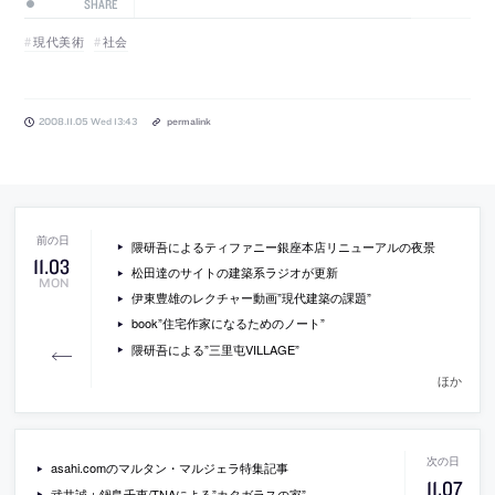
SHARE
現代美術
社会
2008.11.05 Wed 13:43
permalink
隈研吾によるティファニー銀座本店リニューアルの夜景
11
.
03
松田達のサイトの建築系ラジオが更新
MON
伊東豊雄のレクチャー動画”現代建築の課題”
book”住宅作家になるためのノート”
隈研吾による”三里屯VILLAGE”
ほか
asahi.comのマルタン・マルジェラ特集記事
11
.
07
武井誠＋鍋島千恵/TNAによる”カタガラスの家”