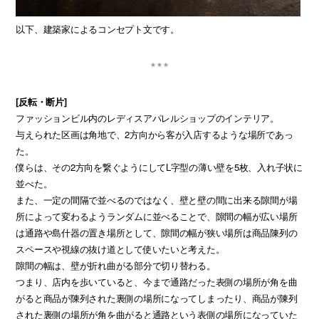
以下、建築家によるコンセプト文です。
[反転・断片]
ファッションビル内のレディスアパレルショップのインテリア。
与えられた区画は角地で、2方向から客が入店するような場所であっ
た。
僕らは、その2方向を繋ぐようにしてL字型の薄い壁を5枚、入れ子状に
並べた。
また、一定の間隔で並べるのではなく、壁と壁の間に出来る隙間が場
所によって変わるようランダムに並べることで、隙間の幅が広い場所
は通路や島什器の置き場所として、隙間の幅が狭い場所は商品陳列の
スペースや視線の抜け道として使いたいと考えた。
隙間の幅は、壁が折れ曲がる部分で切り替わる。
つまり、店内を歩いていると、今まで通路だった表側の場所が角を曲
がると商品が陳列された裏側の場所になってしまったり、商品が陳列
された裏側の場所が角を曲がると通路という表側の場所になっていた