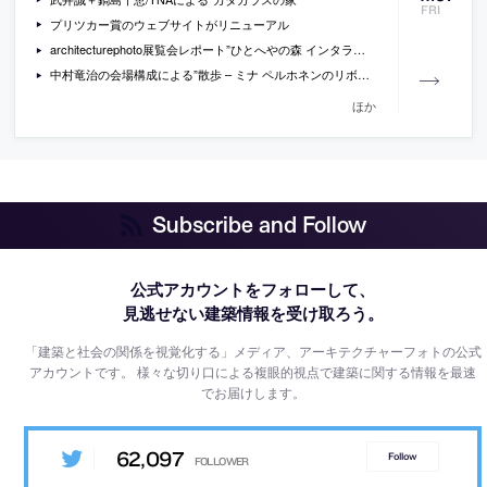
FRI
プリツカー賞のウェブサイトがリニューアル
architecturephoto展覧会レポート”ひとへやの森 インタラクティブな風景”
中村竜治の会場構成による”散歩 – ミナ ペルホネンのリボンプロジェクト”
ほか
Subscribe and Follow
公式アカウントをフォローして、
見逃せない建築情報を受け取ろう。
「建築と社会の関係を視覚化する」メディア、アーキテクチャーフォトの公式
アカウントです。
様々な切り口による複眼的視点で建築に関する情報を最速
でお届けします。
62,097
Follow