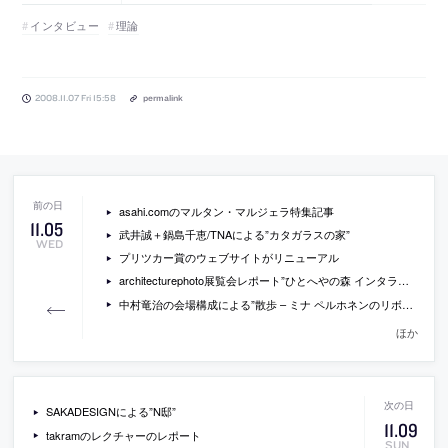
インタビュー
理論
2008.11.07 Fri 15:58
permalink
asahi.comのマルタン・マルジェラ特集記事
11
.
05
武井誠＋鍋島千恵/TNAによる”カタガラスの家”
WED
プリツカー賞のウェブサイトがリニューアル
architecturephoto展覧会レポート”ひとへやの森 インタラクティブな風景”
中村竜治の会場構成による”散歩 – ミナ ペルホネンのリボンプロジェクト”
ほか
SAKADESIGNによる”N邸”
11
.
09
takramのレクチャーのレポート
SUN