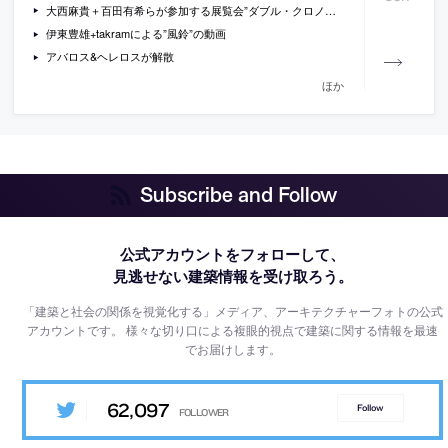
大西麻貴＋百田有希らが参加する展覧会”ダブル・クロノス”[2008/11/15-2008/11/24]
伊東豊雄+takramによる”風鈴”の動画
アバロス&ヘレロスが解散
ほか
Subscribe and Follow
公式アカウントをフォローして、
見逃せない建築情報を受け取ろう。
「建築と社会の関係を視覚化する」メディア、アーキテクチャーフォトの公式
アカウントです。
様々な切り口による複眼的視点で建築に関する情報を最速
でお届けします。
62,097
Follow