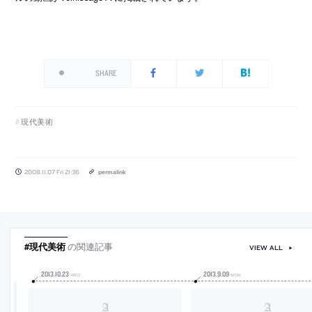
SHARE
現代美術
2008.11.07 Fri 21:36
permalink
#現代美術
の関連記事
VIEW ALL
2013
.
10
.
23
2013
.
9
.
09
WED
MON