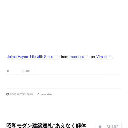
Jaime Hayon -Life with Smile-
from
moonlinx
on
Vimeo
.
SHARE
2008.11.07 Fri 21:49
permalink
昭和モダン建築巡礼”あえなく解体
SHARE