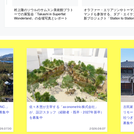
村上隆のソウルのサムスン美術館プラト
オラファー・エリアソンやトーマ
ーでの展覧会「Takashi in Superflat
マンドも参加する、ダグ・エイケ
Wonderland」の会場写真とレポート
新プロジェクト「Station to Stati
介記事
NC.」
佐々木慧が主宰する「axonometric株式会社」
古民家
募集中
が、設計スタッフ（経験者・既卒・2027年新卒）
リモー
を募集中
社つぎ
募集中
26.07.30
2026.08.07