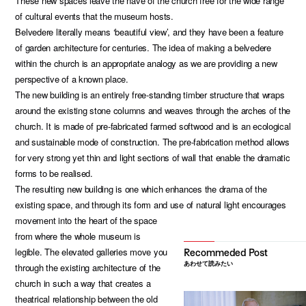
These new spaces leave the nave of the church free for the wide range
of cultural events that the museum hosts.
Belvedere literally means ‘beautiful view’, and they have been a feature
of garden architecture for centuries. The idea of making a belvedere
within the church is an appropriate analogy as we are providing a new
perspective of a known place.
The new building is an entirely free-standing timber structure that wraps
around the existing stone columns and weaves through the arches of the
church. It is made of pre-fabricated farmed softwood and is an ecological
and sustainable mode of construction. The pre-fabrication method allows
for very strong yet thin and light sections of wall that enable the dramatic
forms to be realised.
The resulting new building is one which enhances the drama of the
existing space, and through its form and use of natural light encourages
movement into the heart of the space
from where the whole museum is
legible. The elevated galleries move you
あわせて読みたい
through the existing architecture of the
church in such a way that creates a
theatrical relationship between the old