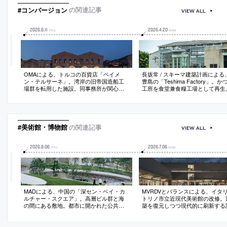
#コンバージョン
の関連記事
VIEW ALL
2026
.
6
.
11
2026
.
4
.
20
THU
MON
OMAによる、トルコの百貨店「ベイメ
長坂常 / スキーマ建築計画による
ン・テルサーネ」。湾岸の旧帝国造船工
豊島の「Teshima Factory」。
場群を転用した施設。同事務所が関心を
工所を食堂兼食糧工場として再生
寄せる“商業”と“保存”を結ぶプロジェクト
の“シンメトリー”の大きなエント
として、既存躯体の中に複数の構造代を
着目し、計画の軸に据えて全体の
挿入する構成を考案。水平的な販売空間
整理する設計を志向。内部では元
は通常生じる“階層性”を解消
の色味を基調として家具や造作を
#美術館・博物館
の関連記事
VIEW ALL
2026
.
8
.
06
2026
.
7
.
06
THU
MON
MADによる、中国の「深セン・ベイ・カ
MVRDVとバランスによる、イタ
ルチャー・スクエア」。高層ビル群と海
トリノ市立近現代美術館の改修。
の間にある敷地。都市に開かれた公共空
築を復元しつつ現代的に刷新する
間も意図し、緑化した屋上公園を備えた
間仕切りの撤去等で可変的な展示
周辺と繋がる“開かれたランドスケープ”と
作ると共に、地下にコレクション
しての建築を考案。“太古の未来”の発想の
できる“オープン収蔵”の空間も構