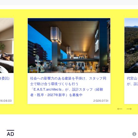
下に量塊は“石”になぞらえて設計
階を横断可能な公共広場として周
とも繋ぐ
務委託)
社会への影響力のある建築を手掛け、スタッフ同
代官山を
士で助け合う環境づくりも行う
が、設
「E.A.S.T.architects」が、設計スタッフ（経験
者・既卒・2027年新卒）を募集中
26.08.03
2026.07.31