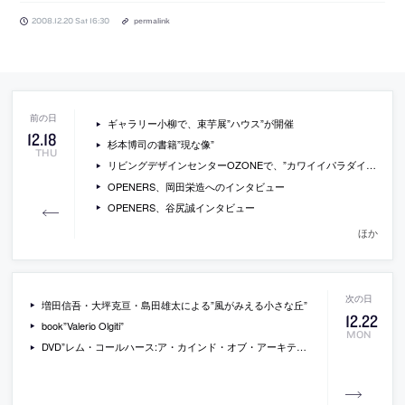
2008.12.20 Sat 16:30
permalink
ギャラリー小柳で、束芋展”ハウス”が開催
12
.
18
杉本博司の書籍”現な像”
THU
リビングデザインセンターOZONEで、”カワイイパラダイム2″が開催[2009/2/10]
OPENERS、岡田栄造へのインタビュー
OPENERS、谷尻誠インタビュー
ほか
増田信吾・大坪克亘・島田雄太による”風がみえる小さな丘”
12
.
22
book”Valerio Olgiti”
MON
DVD”レム・コールハース:ア・カインド・オブ・アーキテクト”