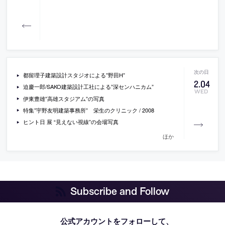
都留理子建築設計スタジオによる”野田H”
2
.
04
迫慶一郎/SAKO建築設計工社による”深センハニカム”
WED
伊東豊雄”高雄スタジアム”の写真
特集”宇野友明建築事務所” 栄生のクリニック / 2008
ヒント日 展 “見えない視線”の会場写真
ほか
Subscribe and Follow
公式アカウントをフォローして、