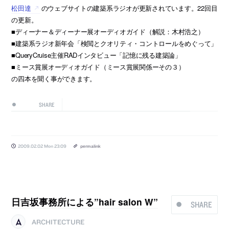
松田達
のウェブサイトの建築系ラジオが更新されています。22回目
の更新。
■ディーナー＆ディーナー展オーディオガイド（解説：木村浩之）
■建築系ラジオ新年会「検閲とクオリティ・コントロールをめぐって」
■QueryCruise主催RADインタビュー「記憶に残る建築論」
■ミース賞展オーディオガイド（ミース賞展関係ーその３）
の四本を聞く事ができます。
SHARE
2009.02.02 Mon 23:09
permalink
日吉坂事務所による”hair salon W”
SHARE
ARCHITECTURE