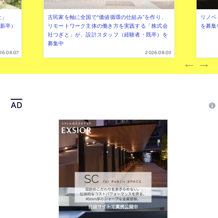
社」
古民家を軸に全国で“価値循環の仕組み”を作り、
リノベ
年新卒）
リモートワーク主体の働き方を実践する「株式会
を募集
社つぎと」が、設計スタッフ（経験者・既卒）を
募集中
26.08.07
2026.08.03