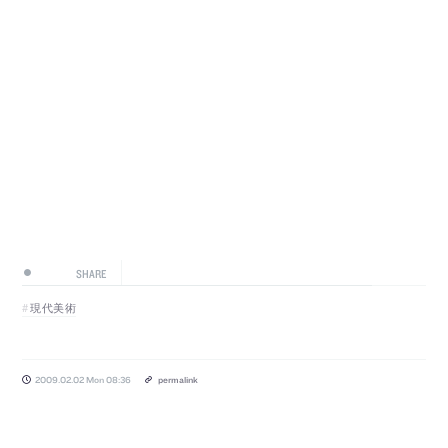
SHARE
現代美術
2009.02.02 Mon 08:36
permalink