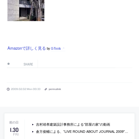
Amazonで詳しく見る
by
G-Tools
SHARE
2009.02.02 Mon 00:33
permalink
吉村靖孝建築設計事務所による”部屋の家”の動画
1
.
30
倉方俊輔による、”LIVE ROUND ABOUT JOURNAL 2009″の速報
FRI