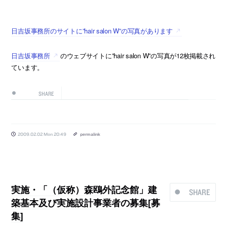
日吉坂事務所のサイトに”hair salon W”の写真があります
日吉坂事務所
のウェブサイトに”hair salon W”の写真が12枚掲載され
ています。
SHARE
2009.02.02 Mon 20:49
permalink
実施・「（仮称）森鴎外記念館」建
SHARE
築基本及び実施設計事業者の募集[募
集]