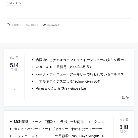
MVRDV
2009.05.16 Sat 08:56
permalink
吉岡徳仁とナガオカケンメイのトークショーの参加整理券が追加で発売
5
.
14
CONFORT、最新号（2009年6月号）
THU
パーク・アベニュー・アーモリーで行われているエルネスト・ネトのインスタレーションの写真
H アルキテクテスによる”School Gym 704″
Puresangによる”Grey Goose bar”
ほか
MSN産経ニュース、”相次ぐコラボ、一挙両得 ユニクロやＨ＆Ｍ”
5
.
18
東京オペラシティアートギャラリーで行われたディーナー・ディーナー展の会場写真
MON
フランク・ロイド・ライトの回顧展”Frank Lloyd Wright: From Within Outward”の会場写真