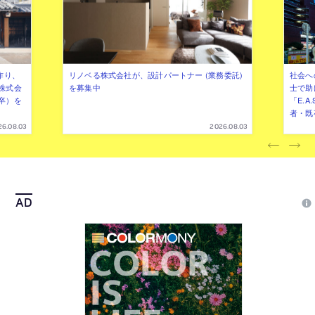
作り、
リノベる株式会社が、設計パートナー (業務委託)
社会へ
株式会
を募集中
士で助
卒）を
「E.A
者・既
26.08.03
2026.08.03